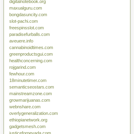
digitalnotebook.org
maxualguru.com
bongdasuncity.com
slot-pachi.com
freespinsslot.com
paradisefurballs.com
aveuere.info
cannabinoidtimes.com
greenproductsgui.com
healthconcerning.com
rojgarind.com
fewhour.com
18minutetimer.com
semanticseostars.com
mainstreamzone.com
growmarijuanas.com
webnshare.com
overlygeneralization.com
ethiopianetwork.org
gadgetsmesh.com
justicefornevada.com