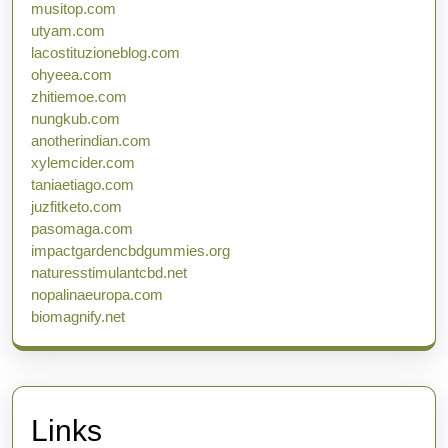
musitop.com
utyam.com
lacostituzioneblog.com
ohyeea.com
zhitiemoe.com
nungkub.com
anotherindian.com
xylemcider.com
taniaetiago.com
juzfitketo.com
pasomaga.com
impactgardencbdgummies.org
naturesstimulantcbd.net
nopalinaeuropa.com
biomagnify.net
Links