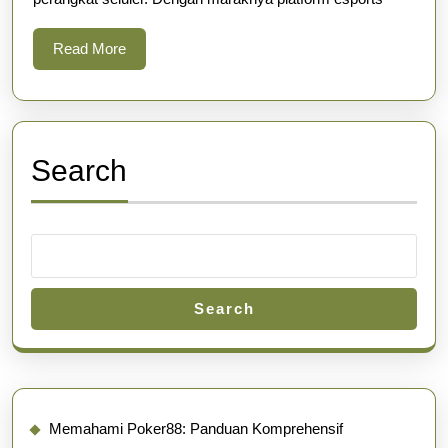
bersama
Dewaqq:
Read
Read More
Temukan
More
Tren
dan
Inovasi
Search
Terbaru
Search
Memahami Poker88: Panduan Komprehensif