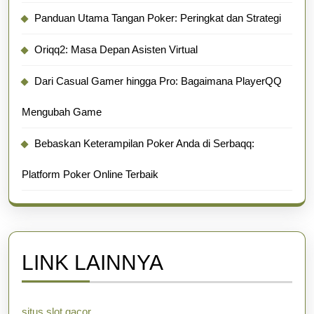
Panduan Utama Tangan Poker: Peringkat dan Strategi
Oriqq2: Masa Depan Asisten Virtual
Dari Casual Gamer hingga Pro: Bagaimana PlayerQQ
Mengubah Game
Bebaskan Keterampilan Poker Anda di Serbaqq:
Platform Poker Online Terbaik
LINK LAINNYA
situs slot gacor