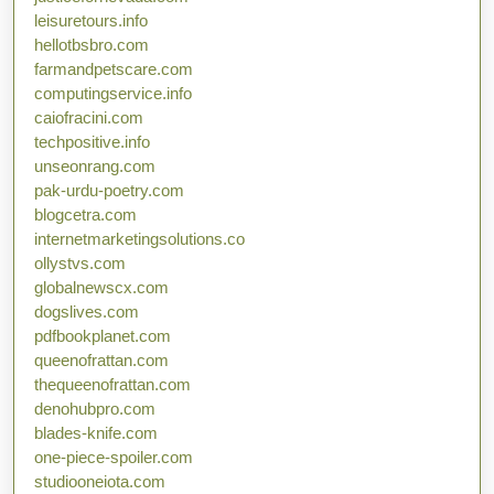
leisuretours.info
hellotbsbro.com
farmandpetscare.com
computingservice.info
caiofracini.com
techpositive.info
unseonrang.com
pak-urdu-poetry.com
blogcetra.com
internetmarketingsolutions.co
ollystvs.com
globalnewscx.com
dogslives.com
pdfbookplanet.com
queenofrattan.com
thequeenofrattan.com
denohubpro.com
blades-knife.com
one-piece-spoiler.com
studiooneiota.com