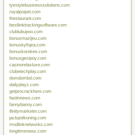
tyestylebusinesssolutions.com
royalpoipet.com
thestaurant.com
bestlinktrackingsoftware.com
clublubupoo.com
bonusmazijeu.com
bonuskyfojea.com
bonuskorokee.com
bonusgexipoy.com
casinorelaxluxe.com
clubetechplay.com
domdombd.com
dailyplayz.com
getprocrackhere.com
fastinnews.com
fannybanny.com
ifinitymarketer.com
jackpotkoning.com
modlinknetworks.com
longtimenewz.com