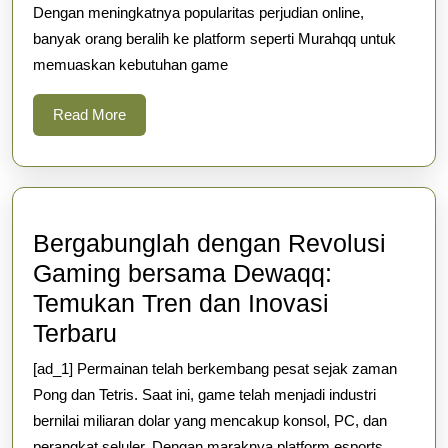
Tinjauan
Dengan meningkatnya popularitas perjudian online,
banyak orang beralih ke platform seperti Murahqq untuk
komprehen
memuaskan kebutuhan game
tentang
reputasi
Read
Read More
dan
More
kepercaya
platform
Bergabunglah dengan Revolusi
Gaming bersama Dewaqq:
Temukan Tren dan Inovasi
Bergabunglah
Terbaru
dengan
[ad_1] Permainan telah berkembang pesat sejak zaman
Revolusi
Pong dan Tetris. Saat ini, game telah menjadi industri
Gaming
bernilai miliaran dolar yang mencakup konsol, PC, dan
perangkat seluler. Dengan maraknya platform esports