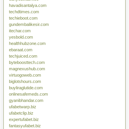
havadisantalya.com
techdtimes.com
techieboot.com
gundembalikesir.com
itechar.com
yesbold.com
healthhubzone.com
ebaraat.com
techjuiced.com
byteboosttech.com
magnexushub.com
virtuogoweb.com
biglotshours.com
buyliraglutide.com
onlinesafemeds.com
gyanibhandar.com
ufabetwarp.biz
ufabetclip.biz
expertufabet.biz
fantasyufabet.biz