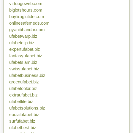
virtuogoweb.com
biglotshours.com
buyliraglutide.com
onlinesafemeds.com
gyanibhandar.com
ufabetwarp.biz
ufabetclip.biz
expertufabet.biz
fantasyufabet.biz
ufabetsiam.biz
swissufabet.biz
ufabetbusiness.biz
greenufabet.biz
ufabetcolor.biz
extraufabet.biz
ufabetlife.biz
ufabetsolutions.biz
socialufabet.biz
surfufabet.biz
ufabetbest.biz