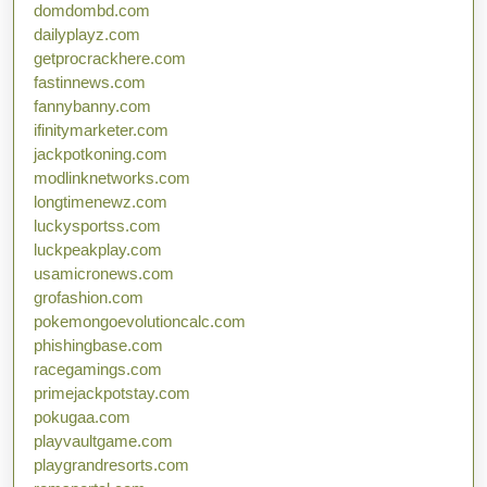
domdombd.com
dailyplayz.com
getprocrackhere.com
fastinnews.com
fannybanny.com
ifinitymarketer.com
jackpotkoning.com
modlinknetworks.com
longtimenewz.com
luckysportss.com
luckpeakplay.com
usamicronews.com
grofashion.com
pokemongoevolutioncalc.com
phishingbase.com
racegamings.com
primejackpotstay.com
pokugaa.com
playvaultgame.com
playgrandresorts.com