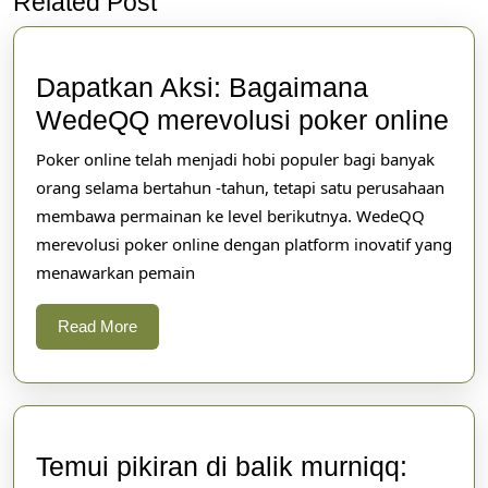
Related Post
post:
post:
Dapatkan Aksi: Bagaimana
Da
WedeQQ merevolusi poker online
Aks
Poker online telah menjadi hobi populer bagi banyak
Ba
orang selama bertahun -tahun, tetapi satu perusahaan
We
membawa permainan ke level berikutnya. WedeQQ
merevolusi poker online dengan platform inovatif yang
mer
menawarkan pemain
po
onl
Read
Read More
More
Temui pikiran di balik murniqq: