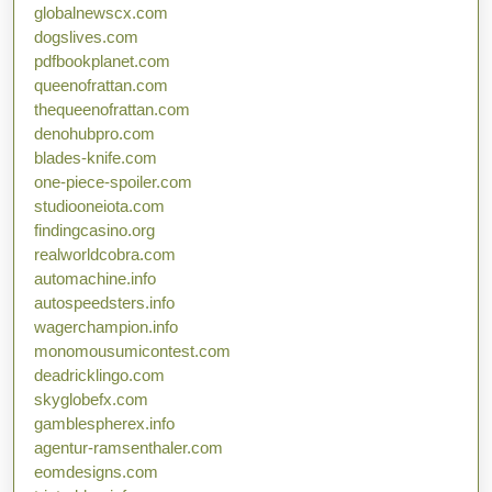
globalnewscx.com
dogslives.com
pdfbookplanet.com
queenofrattan.com
thequeenofrattan.com
denohubpro.com
blades-knife.com
one-piece-spoiler.com
studiooneiota.com
findingcasino.org
realworldcobra.com
automachine.info
autospeedsters.info
wagerchampion.info
monomousumicontest.com
deadricklingo.com
skyglobefx.com
gamblespherex.info
agentur-ramsenthaler.com
eomdesigns.com