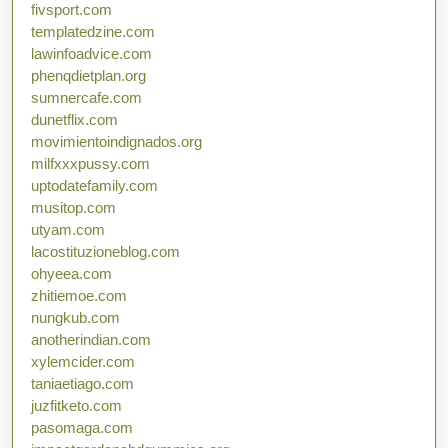
fivsport.com
templatedzine.com
lawinfoadvice.com
phenqdietplan.org
sumnercafe.com
dunetflix.com
movimientoindignados.org
milfxxxpussy.com
uptodatefamily.com
musitop.com
utyam.com
lacostituzioneblog.com
ohyeea.com
zhitiemoe.com
nungkub.com
anotherindian.com
xylemcider.com
taniaetiago.com
juzfitketo.com
pasomaga.com