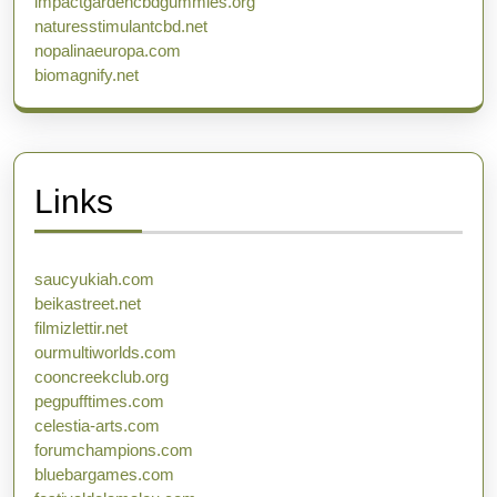
impactgardencbdgummies.org
naturesstimulantcbd.net
nopalinaeuropa.com
biomagnify.net
Links
saucyukiah.com
beikastreet.net
filmizlettir.net
ourmultiworlds.com
cooncreekclub.org
pegpufftimes.com
celestia-arts.com
forumchampions.com
bluebargames.com