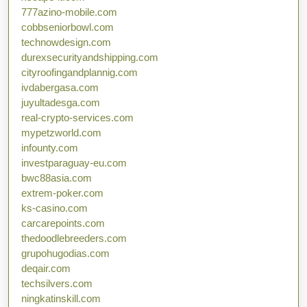
777azino-mobile.com
cobbseniorbowl.com
technowdesign.com
durexsecurityandshipping.com
cityroofingandplannig.com
ivdabergasa.com
juyultadesga.com
real-crypto-services.com
mypetzworld.com
infounty.com
investparaguay-eu.com
bwc88asia.com
extrem-poker.com
ks-casino.com
carcarepoints.com
thedoodlebreeders.com
grupohugodias.com
deqair.com
techsilvers.com
ningkatinskill.com