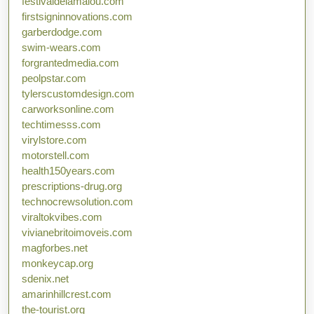
festivaldelamalou.com
firstsigninnovations.com
garberdodge.com
swim-wears.com
forgrantedmedia.com
peolpstar.com
tylerscustomdesign.com
carworksonline.com
techtimesss.com
virylstore.com
motorstell.com
health150years.com
prescriptions-drug.org
technocrewsolution.com
viraltokvibes.com
vivianebritoimoveis.com
magforbes.net
monkeycap.org
sdenix.net
amarinhillcrest.com
the-tourist.org