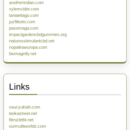
anotherindian.com
xylemcider.com
taniaetiago.com
juzfitketo.com
pasomaga.com
impactgardencbdgummies.org
naturesstimulantcbd.net
nopalinaeuropa.com
biomagnify.net
Links
saucyukiah.com
beikastreet.net
filmizlettir.net
ourmultiworlds.com