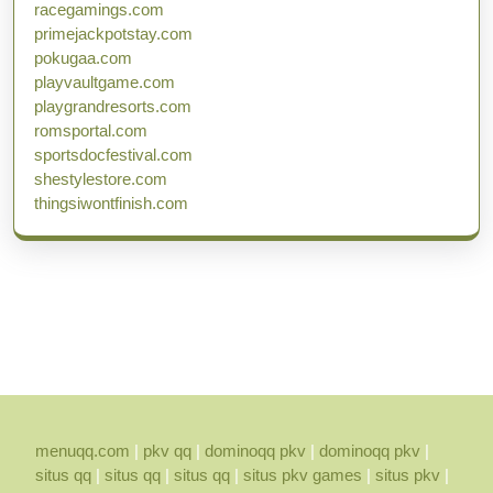
racegamings.com
primejackpotstay.com
pokugaa.com
playvaultgame.com
playgrandresorts.com
romsportal.com
sportsdocfestival.com
shestylestore.com
thingsiwontfinish.com
menuqq.com
|
pkv qq
|
dominoqq pkv
|
dominoqq pkv
|
situs qq
|
situs qq
|
situs qq
|
situs pkv games
|
situs pkv
|