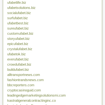
ufabetlife.biz
ufabetsolutions.biz
socialufabet.biz
surfufabet.biz
ufabetbest.biz
sureufabet.biz
customufabet.biz
storyufabet.biz
epicufabet.biz
crystalufabet.biz
ufabetok.biz
everufabet.biz
crowdufabet.biz
buildufabet.biz
alltransportnews.com
fashiontrandsnews.com
bbcreporters.com
cryptocasinoguid.com
leadingedgemarketingsolutionsmi.com
kastratigeneralcontractinginc.co