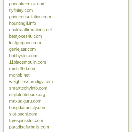
pancakecoinz.com
flyfinley.com
prideconsultation.com
hountinglil.info
chakraaffirmations.net
bestjokes4u.com
lustgurgaon.com
geniejaar.com
bobbyslot.com
11placemoulin.com
mintz360.com
mohob.net
weightlossprodigy.com
smarttechyinfo.com
digitalnotebook.org
maxualguru.com
bongdasuncity.com
slot-pachi.com
freespinsslot.com
paradisefurballs.com