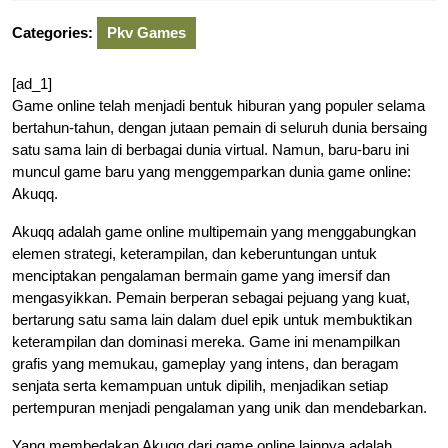
15,
2026
Categories:
Pkv Games
[ad_1]
Game online telah menjadi bentuk hiburan yang populer selama
bertahun-tahun, dengan jutaan pemain di seluruh dunia bersaing
satu sama lain di berbagai dunia virtual. Namun, baru-baru ini
muncul game baru yang menggemparkan dunia game online:
Akuqq.
Akuqq ​​adalah game online multipemain yang menggabungkan
elemen strategi, keterampilan, dan keberuntungan untuk
menciptakan pengalaman bermain game yang imersif dan
mengasyikkan. Pemain berperan sebagai pejuang yang kuat,
bertarung satu sama lain dalam duel epik untuk membuktikan
keterampilan dan dominasi mereka. Game ini menampilkan
grafis yang memukau, gameplay yang intens, dan beragam
senjata serta kemampuan untuk dipilih, menjadikan setiap
pertempuran menjadi pengalaman yang unik dan mendebarkan.
Yang membedakan Akuqq ​​dari game online lainnya adalah