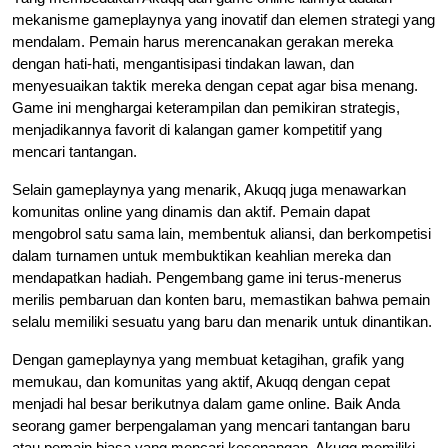
mekanisme gameplaynya yang inovatif dan elemen strategi yang
mendalam. Pemain harus merencanakan gerakan mereka
dengan hati-hati, mengantisipasi tindakan lawan, dan
menyesuaikan taktik mereka dengan cepat agar bisa menang.
Game ini menghargai keterampilan dan pemikiran strategis,
menjadikannya favorit di kalangan gamer kompetitif yang
mencari tantangan.
Selain gameplaynya yang menarik, Akuqq ​​juga menawarkan
komunitas online yang dinamis dan aktif. Pemain dapat
mengobrol satu sama lain, membentuk aliansi, dan berkompetisi
dalam turnamen untuk membuktikan keahlian mereka dan
mendapatkan hadiah. Pengembang game ini terus-menerus
merilis pembaruan dan konten baru, memastikan bahwa pemain
selalu memiliki sesuatu yang baru dan menarik untuk dinantikan.
Dengan gameplaynya yang membuat ketagihan, grafik yang
memukau, dan komunitas yang aktif, Akuqq ​​dengan cepat
menjadi hal besar berikutnya dalam game online. Baik Anda
seorang gamer berpengalaman yang mencari tantangan baru
atau pemain biasa yang mencari kesenangan, Akuqq ​​memiliki