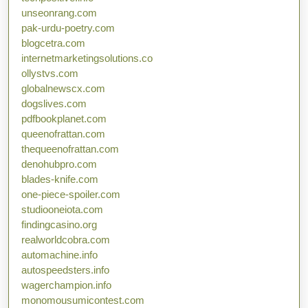
unseonrang.com
pak-urdu-poetry.com
blogcetra.com
internetmarketingsolutions.co
ollystvs.com
globalnewscx.com
dogslives.com
pdfbookplanet.com
queenofrattan.com
thequeenofrattan.com
denohubpro.com
blades-knife.com
one-piece-spoiler.com
studiooneiota.com
findingcasino.org
realworldcobra.com
automachine.info
autospeedsters.info
wagerchampion.info
monomousumicontest.com