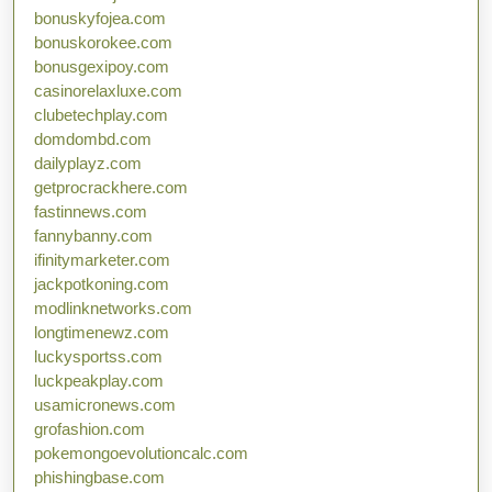
bonuskyfojea.com
bonuskorokee.com
bonusgexipoy.com
casinorelaxluxe.com
clubetechplay.com
domdombd.com
dailyplayz.com
getprocrackhere.com
fastinnews.com
fannybanny.com
ifinitymarketer.com
jackpotkoning.com
modlinknetworks.com
longtimenewz.com
luckysportss.com
luckpeakplay.com
usamicronews.com
grofashion.com
pokemongoevolutioncalc.com
phishingbase.com