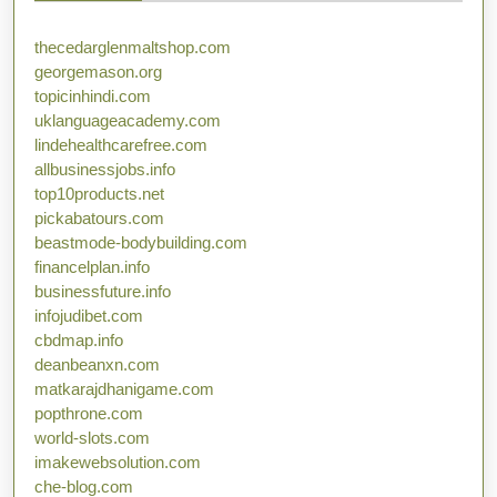
thecedarglenmaltshop.com
georgemason.org
topicinhindi.com
uklanguageacademy.com
lindehealthcarefree.com
allbusinessjobs.info
top10products.net
pickabatours.com
beastmode-bodybuilding.com
financelplan.info
businessfuture.info
infojudibet.com
cbdmap.info
deanbeanxn.com
matkarajdhanigame.com
popthrone.com
world-slots.com
imakewebsolution.com
che-blog.com