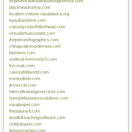
experiencedexpertstowingservice.com
blackheadsshop.com
location-voiture-casablanca.org
kpaulbartelme.com
comedyclubofhiltonhead.com
virtualartsassistant.com
theprimeinfographics.com
cheapvaliumordernow.com
beenime.com
sodecia-kemmerich.com
fun-mak.com
casino888world.com
misterdbnb.com
jkmezcal.com
intervaltrainingexercises.com
tyestylebusinesssolutions.com
royalpoipet.com
thestaurant.com
bestlinktrackingsoftware.com
clublubupoo.com
bonusmazijeu.com