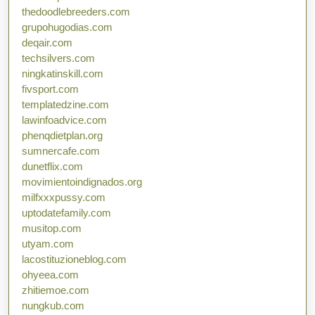
thedoodlebreeders.com
grupohugodias.com
deqair.com
techsilvers.com
ningkatinskill.com
fivsport.com
templatedzine.com
lawinfoadvice.com
phenqdietplan.org
sumnercafe.com
dunetflix.com
movimientoindignados.org
milfxxxpussy.com
uptodatefamily.com
musitop.com
utyam.com
lacostituzioneblog.com
ohyeea.com
zhitiemoe.com
nungkub.com