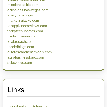
missionposible.com
online-casinos-vegas.com
xfinityrouterlogin.com
marketingjacks.com
topappliancereviews.com
trickytechupdates.com
hindiabhimaan.com
khabresach.com
thecbdblogs.com
autoresearchchemicals.com
apnabusinesskaro.com
suleckiego.com
Links
thecedarglenmaltshop.com