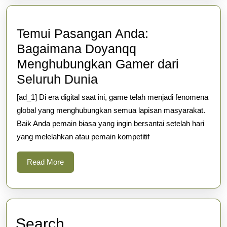
Industri
Temui Pasangan Anda:
Bagaimana Doyanqq
Menghubungkan Gamer dari
Temui
Seluruh Dunia
Pasangan
[ad_1] Di era digital saat ini, game telah menjadi fenomena
Anda:
global yang menghubungkan semua lapisan masyarakat.
Bagaimana
Baik Anda pemain biasa yang ingin bersantai setelah hari
yang melelahkan atau pemain kompetitif
Doyanqq
Menghubungkan
Read
Read More
Gamer
More
dari
Seluruh
Dunia
Search