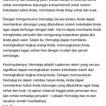
untuk memberikan dukungan komprehensif untuk sistem
kekebalan tubuh Anda, membantu Anda tetap sehat dan kuat.
Dengan mengonsumsi Hematqq secara teratur, Anda dapat
memberikan dorongan yang dibutuhkan sistem kekebalan Anda
agar dapat berfungsi dengan baik. Hal ini dapat membantu Anda
menghindari penyakit dan mengurangi keparahan gejala jika
Anda jatuh sakit. Selain itu, Hematqq dapat membantu
meningkatkan tingkat energi Anda, memungkinkan Anda
menangani tugas sehari-hari dengan mudah dan penuh
semangat.
Kesimpulannya, Hematqq adalah suplemen alami yang secara
signifikan dapat meningkatkan sistem kekebalan tubuh dan
meningkatkan tingkat energi Anda. Dengan memasukkan
Hematqq ke dalam rutinitas harian Anda, Anda dapat
memberikan tubuh Anda dukungan yang dibutuhkan agar tetap
sehat dan kuat. Ucapkan selamat tinggal pada perasaan lesu
dan rentan terhadap penyakit – cobalah Hematqq hari ini dan
rasakan sendiri manfaatnya.