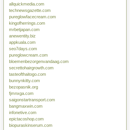
allquickmedia.com
technewsgazette.com
pureglowfacecream.com
kingofherrings.com
mrbetjapan.com
anewentity.biz
appkuala.com
seo7days.com
pureglowcream.com
bloemenbezorgenvandaag.com
secrettohairgrowth.com
tasteofthaitogo.com
bunnynkitty.com
bezopasnik.org
fjmnxga.com
saigonstartransport.com
bangmaxwin.com
infonetive.com
epictacoshop.com
biopuraskinserum.com