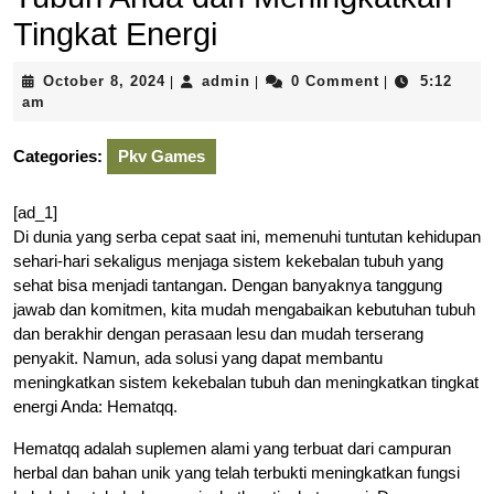
Tingkat Energi
October
admin
October 8, 2024
admin
0 Comment
5:12
|
|
|
8,
am
2024
Categories:
Pkv Games
[ad_1]
Di dunia yang serba cepat saat ini, memenuhi tuntutan kehidupan
sehari-hari sekaligus menjaga sistem kekebalan tubuh yang
sehat bisa menjadi tantangan. Dengan banyaknya tanggung
jawab dan komitmen, kita mudah mengabaikan kebutuhan tubuh
dan berakhir dengan perasaan lesu dan mudah terserang
penyakit. Namun, ada solusi yang dapat membantu
meningkatkan sistem kekebalan tubuh dan meningkatkan tingkat
energi Anda: Hematqq.
Hematqq adalah suplemen alami yang terbuat dari campuran
herbal dan bahan unik yang telah terbukti meningkatkan fungsi