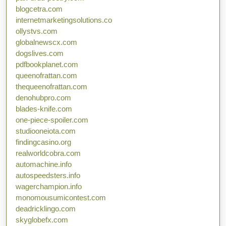
blogcetra.com
internetmarketingsolutions.co
ollystvs.com
globalnewscx.com
dogslives.com
pdfbookplanet.com
queenofrattan.com
thequeenofrattan.com
denohubpro.com
blades-knife.com
one-piece-spoiler.com
studiooneiota.com
findingcasino.org
realworldcobra.com
automachine.info
autospeedsters.info
wagerchampion.info
monomousumicontest.com
deadricklingo.com
skyglobefx.com