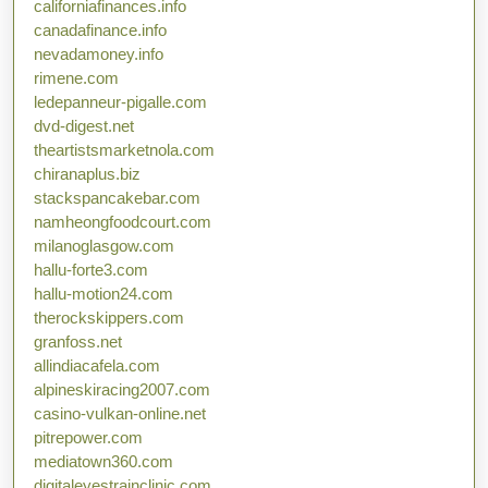
californiafinances.info
canadafinance.info
nevadamoney.info
rimene.com
ledepanneur-pigalle.com
dvd-digest.net
theartistsmarketnola.com
chiranaplus.biz
stackspancakebar.com
namheongfoodcourt.com
milanoglasgow.com
hallu-forte3.com
hallu-motion24.com
therockskippers.com
granfoss.net
allindiacafela.com
alpineskiracing2007.com
casino-vulkan-online.net
pitrepower.com
mediatown360.com
digitaleyestrainclinic.com