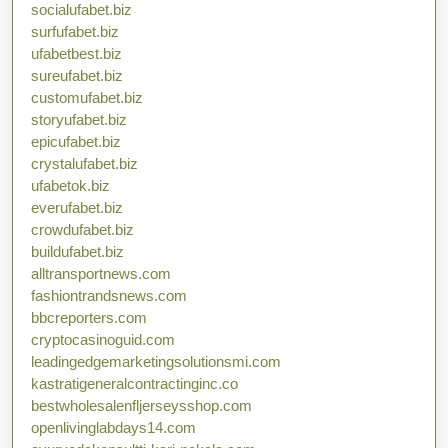
socialufabet.biz
surfufabet.biz
ufabetbest.biz
sureufabet.biz
customufabet.biz
storyufabet.biz
epicufabet.biz
crystalufabet.biz
ufabetok.biz
everufabet.biz
crowdufabet.biz
buildufabet.biz
alltransportnews.com
fashiontrandsnews.com
bbcreporters.com
cryptocasinoguid.com
leadingedgemarketingsolutionsmi.com
kastratigeneralcontractinginc.co
bestwholesalenfljerseysshop.com
openlivinglabdays14.com