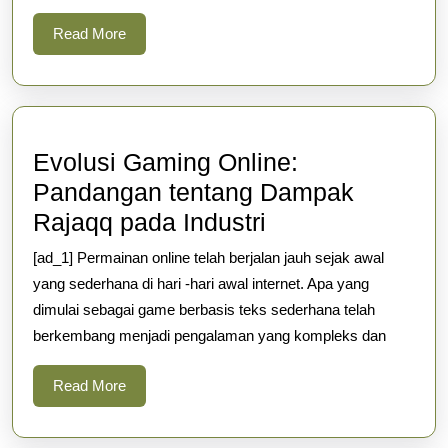
Mengapa
Read
Read More
Pemain
More
Terus
Kembali
Untuk
Evolusi Gaming Online:
Lebih
Pandangan tentang Dampak
Banyak
Evolusi
Rajaqq pada Industri
Gaming
[ad_1] Permainan online telah berjalan jauh sejak awal
Online:
yang sederhana di hari -hari awal internet. Apa yang
Pandangan
dimulai sebagai game berbasis teks sederhana telah
berkembang menjadi pengalaman yang kompleks dan
tentang
Dampak
Read
Read More
Rajaqq
More
pada