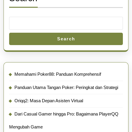
Search
Memahami Poker88: Panduan Komprehensif
Panduan Utama Tangan Poker: Peringkat dan Strategi
Oriqq2: Masa Depan Asisten Virtual
Dari Casual Gamer hingga Pro: Bagaimana PlayerQQ
Mengubah Game