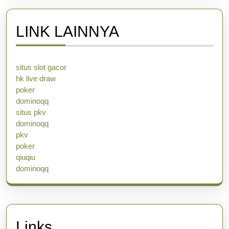
LINK LAINNYA
situs slot gacor
hk live draw
poker
dominoqq
situs pkv
dominoqq
pkv
poker
qiuqiu
dominoqq
Links