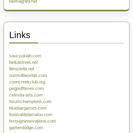
biomagnify.net
Links
saucyukiah.com
beikastreet.net
filmizlettir.net
ourmultiworlds.com
cooncreekclub.org
pegpufftimes.com
celestia-arts.com
forumchampions.com
bluebargames.com
festivaldelamalou.com
firstsigninnovations.com
garberdodge.com