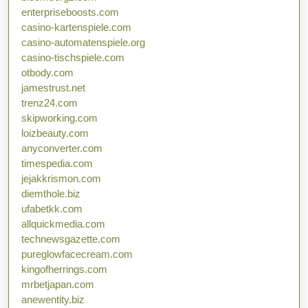
enterpriseboosts.com
casino-kartenspiele.com
casino-automatenspiele.org
casino-tischspiele.com
otbody.com
jamestrust.net
trenz24.com
skipworking.com
loizbeauty.com
anyconverter.com
timespedia.com
jejakkrismon.com
diemthole.biz
ufabetkk.com
allquickmedia.com
technewsgazette.com
pureglowfacecream.com
kingofherrings.com
mrbetjapan.com
anewentity.biz