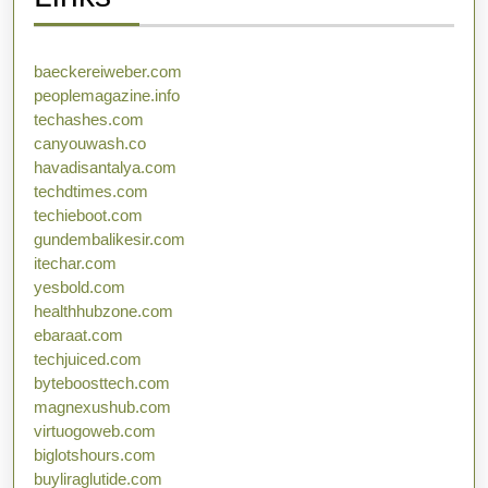
baeckereiweber.com
peoplemagazine.info
techashes.com
canyouwash.co
havadisantalya.com
techdtimes.com
techieboot.com
gundembalikesir.com
itechar.com
yesbold.com
healthhubzone.com
ebaraat.com
techjuiced.com
byteboosttech.com
magnexushub.com
virtuogoweb.com
biglotshours.com
buyliraglutide.com