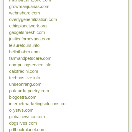
growmarijuanas.com
webnshare.com
overlygeneralization.com
ethiopianetwork.org
gadgetsmesh.com
justicefornevada.com
leisuretours.info
hellotbsbro.com
farmandpetscare.com
computingservice.info
caiofracini.com
techpositive.info
unseonrang.com
pak-urdu-poetry.com
blogcetra.com
internetmarketingsolutions.co
ollystvs.com
globalnewscx.com
dogslives.com
pdfbookplanet.com