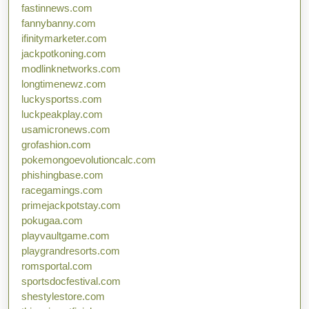
fastinnews.com
fannybanny.com
ifinitymarketer.com
jackpotkoning.com
modlinknetworks.com
longtimenewz.com
luckysportss.com
luckpeakplay.com
usamicronews.com
grofashion.com
pokemongoevolutioncalc.com
phishingbase.com
racegamings.com
primejackpotstay.com
pokugaa.com
playvaultgame.com
playgrandresorts.com
romsportal.com
sportsdocfestival.com
shestylestore.com