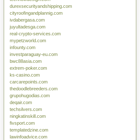
durexsecurityandshipping.com
cityroofingandplannig.com
ivdabergasa.com
juyultadesga.com
real-crypto-services.com
mypetzworld.com
infounty.com
investparaguay-eu.com
bwc88asia.com
extrem-poker.com
ks-casino.com
carcarepoints.com
thedoodlebreeders.com
grupohugodias.com
deqair.com
techsilvers.com
ningkatinskill.com
fivsport.com
templatedzine.com
lawinfoadvice.com