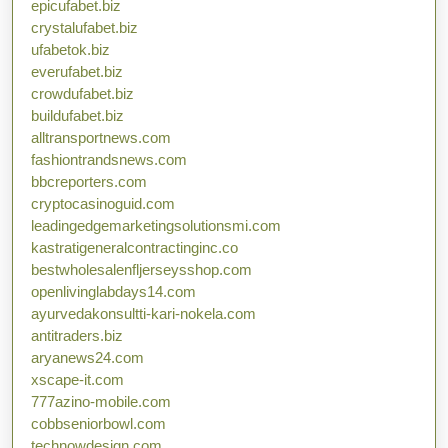
epicufabet.biz
crystalufabet.biz
ufabetok.biz
everufabet.biz
crowdufabet.biz
buildufabet.biz
alltransportnews.com
fashiontrandsnews.com
bbcreporters.com
cryptocasinoguid.com
leadingedgemarketingsolutionsmi.com
kastratigeneralcontractinginc.co
bestwholesalenfljerseysshop.com
openlivinglabdays14.com
ayurvedakonsultti-kari-nokela.com
antitraders.biz
aryanews24.com
xscape-it.com
777azino-mobile.com
cobbseniorbowl.com
technowdesign.com