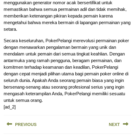
menggunakan generator nomor acak bersertifikat untuk
memastikan bahwa semua permainan adil dan tidak memihak,
memberikan ketenangan pikiran kepada pemain karena
mengetahui bahwa mereka bermain di lapangan permainan yang
setara.
Secara keseluruhan, PokerPelangi merevolusi permainan poker
dengan menawarkan pengalaman bermain yang unik dan
mendalam untuk pemain dari semua tingkat keahlian. Dengan
antarmuka yang ramah pengguna, beragam permainan, dan
komitmen terhadap keamanan dan keadilan, PokerPelangi
dengan cepat menjadi pilihan utama bagi pemain poker online di
seluruh dunia. Apakah Anda seorang pemain biasa yang ingin
bersenang-senang atau seorang profesional serius yang ingin
mengasah keterampilan Anda, PokerPelangi memiliki sesuatu
untuk semua orang.
[ad_2]
Post
PREVIOUS
NEXT
navigation