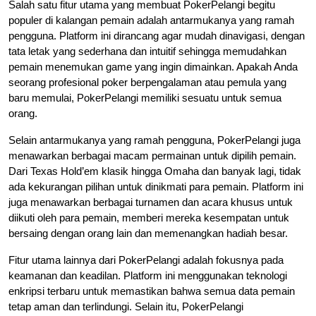
Salah satu fitur utama yang membuat PokerPelangi begitu
populer di kalangan pemain adalah antarmukanya yang ramah
pengguna. Platform ini dirancang agar mudah dinavigasi, dengan
tata letak yang sederhana dan intuitif sehingga memudahkan
pemain menemukan game yang ingin dimainkan. Apakah Anda
seorang profesional poker berpengalaman atau pemula yang
baru memulai, PokerPelangi memiliki sesuatu untuk semua
orang.
Selain antarmukanya yang ramah pengguna, PokerPelangi juga
menawarkan berbagai macam permainan untuk dipilih pemain.
Dari Texas Hold’em klasik hingga Omaha dan banyak lagi, tidak
ada kekurangan pilihan untuk dinikmati para pemain. Platform ini
juga menawarkan berbagai turnamen dan acara khusus untuk
diikuti oleh para pemain, memberi mereka kesempatan untuk
bersaing dengan orang lain dan memenangkan hadiah besar.
Fitur utama lainnya dari PokerPelangi adalah fokusnya pada
keamanan dan keadilan. Platform ini menggunakan teknologi
enkripsi terbaru untuk memastikan bahwa semua data pemain
tetap aman dan terlindungi. Selain itu, PokerPelangi