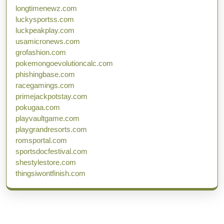
longtimenewz.com
luckysportss.com
luckpeakplay.com
usamicronews.com
grofashion.com
pokemongoevolutioncalc.com
phishingbase.com
racegamings.com
primejackpotstay.com
pokugaa.com
playvaultgame.com
playgrandresorts.com
romsportal.com
sportsdocfestival.com
shestylestore.com
thingsiwontfinish.com