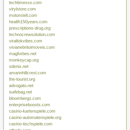
techtimesss.com
virylstore.com
motorstell.com
health150years.com
prescriptions-drug.org
technocrewsolution.com
viraltokvibes.com
vivianebritoimoveis.com
magforbes.net
monkeycap.org
sdenix.net
amarinhillcrest.com
the-tourist.org
advogato.net
isafebag.net
bloombergz.com
enterpriseboosts.com
casino-kartenspiele.com
casino-automatenspiele.org
casino-tischspiele.com