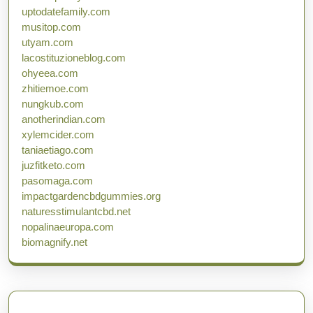
uptodatefamily.com
musitop.com
utyam.com
lacostituzioneblog.com
ohyeea.com
zhitiemoe.com
nungkub.com
anotherindian.com
xylemcider.com
taniaetiago.com
juzfitketo.com
pasomaga.com
impactgardencbdgummies.org
naturesstimulantcbd.net
nopalinaeuropa.com
biomagnify.net