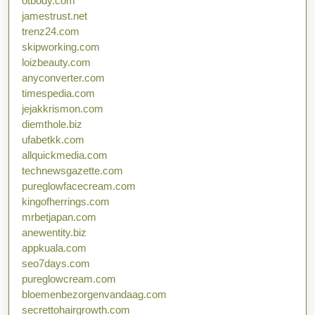
otbody.com
jamestrust.net
trenz24.com
skipworking.com
loizbeauty.com
anyconverter.com
timespedia.com
jejakkrismon.com
diemthole.biz
ufabetkk.com
allquickmedia.com
technewsgazette.com
pureglowfacecream.com
kingofherrings.com
mrbetjapan.com
anewentity.biz
appkuala.com
seo7days.com
pureglowcream.com
bloemenbezorgenvandaag.com
secrettohairgrowth.com