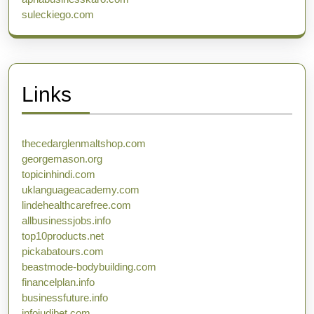
suleckiego.com
Links
thecedarglenmaltshop.com
georgemason.org
topicinhindi.com
uklanguageacademy.com
lindehealthcarefree.com
allbusinessjobs.info
top10products.net
pickabatours.com
beastmode-bodybuilding.com
financelplan.info
businessfuture.info
infojudibet.com