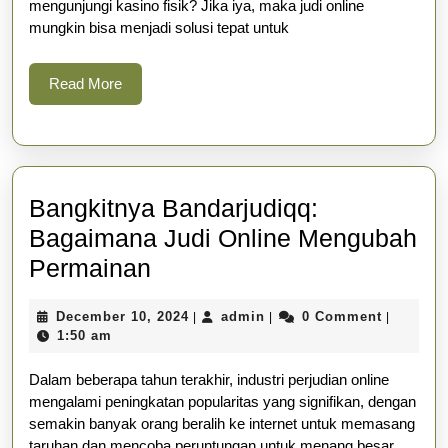
mengunjungi kasino fisik? Jika iya, maka judi online
IndoQQ
mungkin bisa menjadi solusi tepat untuk
Read
Read More
More
Bangkitnya Bandarjudiqq:
Bagaimana Judi Online Mengubah
Bangkitnya
Permainan
Bandarjudiqq:
December
admin
December 10, 2024
admin
0 Comment
|
|
|
Bagaimana
10,
1:50 am
Judi
2024
Dalam beberapa tahun terakhir, industri perjudian online
Online
mengalami peningkatan popularitas yang signifikan, dengan
Mengubah
semakin banyak orang beralih ke internet untuk memasang
Permainan
taruhan dan mencoba peruntungan untuk menang besar.