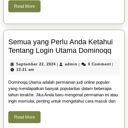
Read
Read More
More
Semua yang Perlu Anda Ketahui
Sem
Tentang Login Utama Dominoqq
yang
September
admin
September 22, 2024
admin
0 Comment
|
|
|
Perlu
22,
12:21 am
Anda
2024
Dominoqq Utama adalah permainan judi online populer
Keta
yang mendapatkan banyak popularitas dalam beberapa
Tent
tahun terakhir. Jika Anda baru mengenal permainan ini atau
Logi
ingin memulai, penting untuk mengetahui cara masuk dan
Uta
Read
Read More
Domi
More