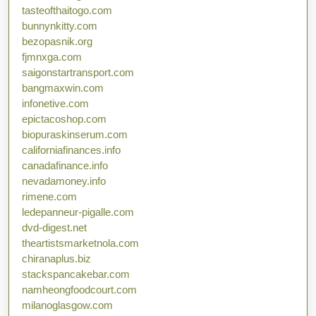
tasteofthaitogo.com
bunnynkitty.com
bezopasnik.org
fjmnxga.com
saigonstartransport.com
bangmaxwin.com
infonetive.com
epictacoshop.com
biopuraskinserum.com
californiafinances.info
canadafinance.info
nevadamoney.info
rimene.com
ledepanneur-pigalle.com
dvd-digest.net
theartistsmarketnola.com
chiranaplus.biz
stackspancakebar.com
namheongfoodcourt.com
milanoglasgow.com