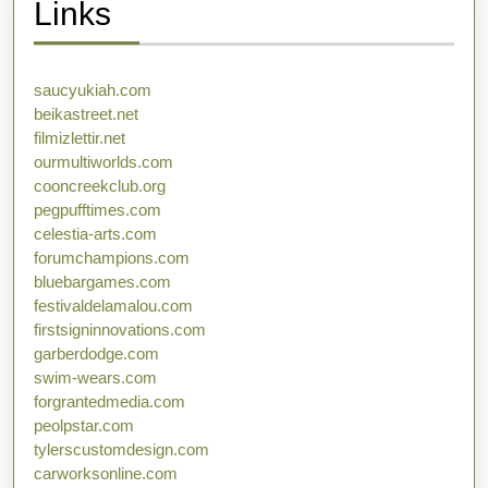
Links
saucyukiah.com
beikastreet.net
filmizlettir.net
ourmultiworlds.com
cooncreekclub.org
pegpufftimes.com
celestia-arts.com
forumchampions.com
bluebargames.com
festivaldelamalou.com
firstsigninnovations.com
garberdodge.com
swim-wears.com
forgrantedmedia.com
peolpstar.com
tylerscustomdesign.com
carworksonline.com