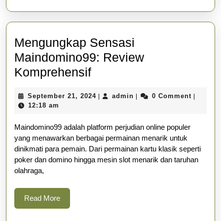
Mengungkap Sensasi
Maindomino99: Review
Mengungkap
Komprehensif
Sensasi
September
admin
September 21, 2024
admin
0 Comment
|
|
|
Maindomino99:
21,
12:18 am
Review
2024
Maindomino99 adalah platform perjudian online populer
Komprehensif
yang menawarkan berbagai permainan menarik untuk
dinikmati para pemain. Dari permainan kartu klasik seperti
poker dan domino hingga mesin slot menarik dan taruhan
olahraga,
Read
Read More
More