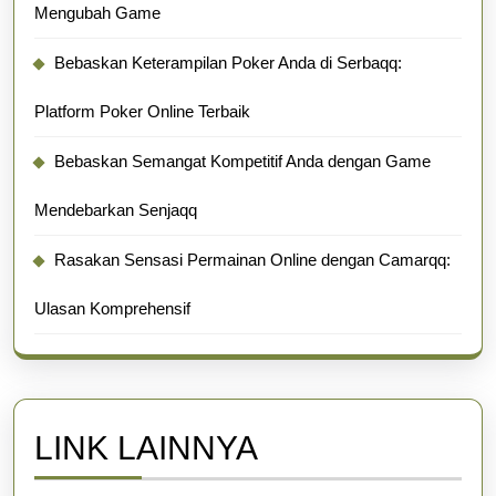
Mengubah Game
Bebaskan Keterampilan Poker Anda di Serbaqq:
Platform Poker Online Terbaik
Bebaskan Semangat Kompetitif Anda dengan Game
Mendebarkan Senjaqq
Rasakan Sensasi Permainan Online dengan Camarqq:
Ulasan Komprehensif
LINK LAINNYA