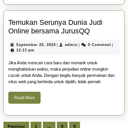
Temukan Serunya Dunia Judi
Temukan
Online bersama JurusQQ
Serunya
September
admin
September 20, 2024
admin
0 Comment
|
|
|
Dunia
20,
12:13 pm
Judi
2024
Jika Anda mencari cara baru dan menarik untuk
Online
menghabiskan waktu, maka perjudian online mungkin
bersama
cocok untuk Anda. Dengan begitu banyak permainan dan
JurusQQ
situs web yang berbeda untuk dipilih, tidak pernah
Read
Read More
More
Posts
Previous
1
…
8
9