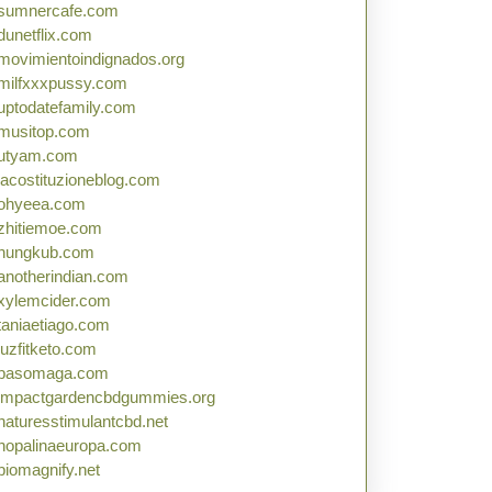
sumnercafe.com
dunetflix.com
movimientoindignados.org
milfxxxpussy.com
uptodatefamily.com
musitop.com
utyam.com
lacostituzioneblog.com
ohyeea.com
zhitiemoe.com
nungkub.com
anotherindian.com
xylemcider.com
taniaetiago.com
juzfitketo.com
pasomaga.com
impactgardencbdgummies.org
naturesstimulantcbd.net
nopalinaeuropa.com
biomagnify.net