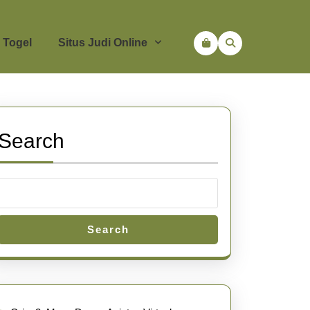
Togel
Situs Judi Online
Search
Search