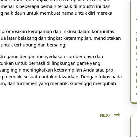
enarik beberapa pemain terbaik di industri ini dan
g naik daun untuk membuat nama untuk diri mereka
promosikan keragaman dan inklusi dalam komunitas
a latar belakang dan tingkat keterampilan, menciptakan
 untuk terhubung dan bersaing.
ustri game dengan menyediakan sumber daya dan
uhkan untuk berhasil di lingkungan game yang
yang ingin meningkatkan keterampilan Anda atau pro
 memiliki sesuatu untuk ditawarkan. Dengan fokus pada
am, dan turnamen yang menarik, Gocengqq mengubah
NEXT
Next
post: