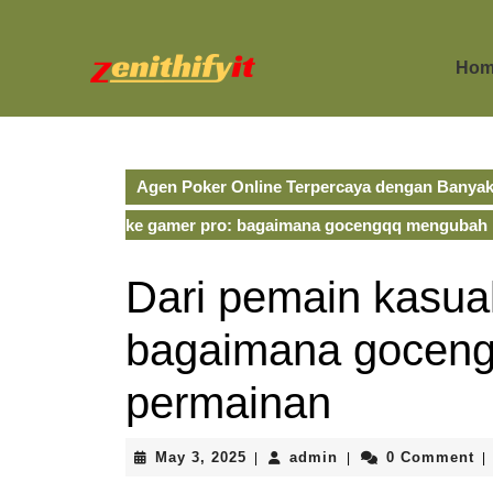
Skip
to
content
Hom
Skip
to
content
Agen Poker Online Terpercaya dengan Banyak
ke gamer pro: bagaimana gocengqq mengubah
Dari pemain kasua
bagaimana gocen
permainan
May
admin
May 3, 2025
admin
0 Comment
|
|
|
3,