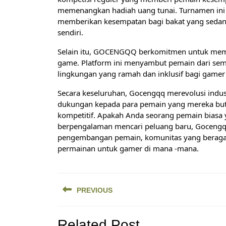
memenangkan hadiah uang tunai. Turnamen ini m
memberikan kesempatan bagi bakat yang sedan
sendiri.
Selain itu, GOCENGQQ berkomitmen untuk mem
game. Platform ini menyambut pemain dari semu
lingkungan yang ramah dan inklusif bagi gamer
Secara keseluruhan, Gocengqq merevolusi ind
dukungan kepada para pemain yang mereka but
kompetitif. Apakah Anda seorang pemain biasa 
berpengalaman mencari peluang baru, Gocengqq
pengembangan pemain, komunitas yang berag
permainan untuk gamer di mana -mana.
Post
PREVIOUS
navigation
Previous
Related Post
post: