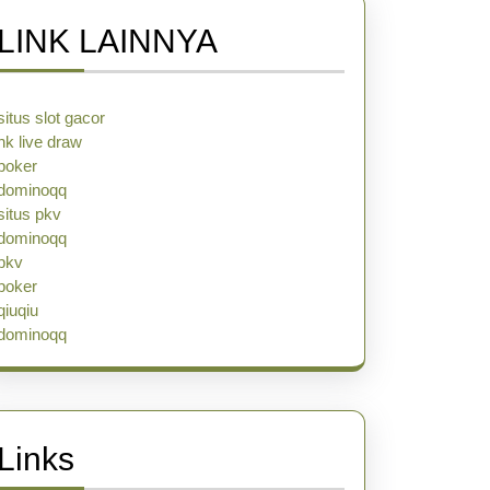
LINK LAINNYA
situs slot gacor
hk live draw
poker
dominoqq
situs pkv
dominoqq
pkv
poker
qiuqiu
dominoqq
Links