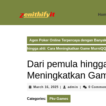
Skip
to
content
Hom
Skip
to
content
Agen Poker Online Terpercaya dengan Banyak
hingga ahli: Cara Meningkatkan Game MurniQ
Dari pemula hingga
Meningkatkan Ga
March
admin
March 16, 2025
admin
0 Commen
|
|
16,
2025
Categories:
Pkv Games