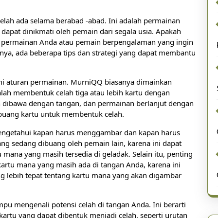
elah ada selama berabad -abad. Ini adalah permainan
 dapat dinikmati oleh pemain dari segala usia. Apakah
 permainan Anda atau pemain berpengalaman yang ingin
nya, ada beberapa tips dan strategi yang dapat membantu
i aturan permainan. MurniQQ biasanya dimainkan
alah membentuk celah tiga atau lebih kartu dengan
n dibawa dengan tangan, dan permainan berlanjut dengan
uang kartu untuk membentuk celah.
mengetahui kapan harus menggambar dan kapan harus
ng sedang dibuang oleh pemain lain, karena ini dapat
mana yang masih tersedia di geladak. Selain itu, penting
kartu mana yang masih ada di tangan Anda, karena ini
lebih tepat tentang kartu mana yang akan digambar
pu mengenali potensi celah di tangan Anda. Ini berarti
artu yang dapat dibentuk menjadi celah, seperti urutan