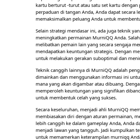
kartu berturut -turut atau satu set kartu deng
perpaduan di tangan Anda, Anda dapat secara l
memaksimalkan peluang Anda untuk membentuk
Selain strategi mendasar ini, ada juga teknik 
meningkatkan permainan MurniQQ Anda. Salah sa
melibatkan pemain lain yang secara sengaja me
mendapatkan keuntungan strategis. Dengan men
untuk melakukan gerakan suboptimal dan men
Teknik canggih lainnya di MurniQQ adalah peng
dimainkan dan menggunakan informasi ini untu
mana yang akan digambar atau dibuang. Dengan 
memperoleh keuntungan yang signifikan diban
untuk membentuk celah yang sukses.
Secara keseluruhan, menjadi ahli MurniQQ mem
membiasakan diri dengan aturan permainan, me
lebih canggih ke dalam gameplay Anda, Anda 
menjadi lawan yang tangguh. Jadi kumpulkan t
untuk memamerkan keterampilan murniqq And