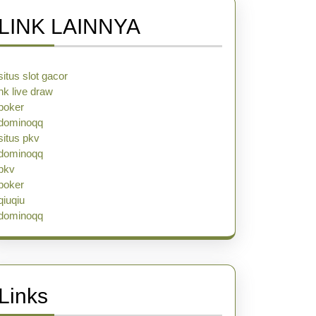
LINK LAINNYA
situs slot gacor
hk live draw
poker
dominoqq
situs pkv
dominoqq
pkv
poker
qiuqiu
dominoqq
Links