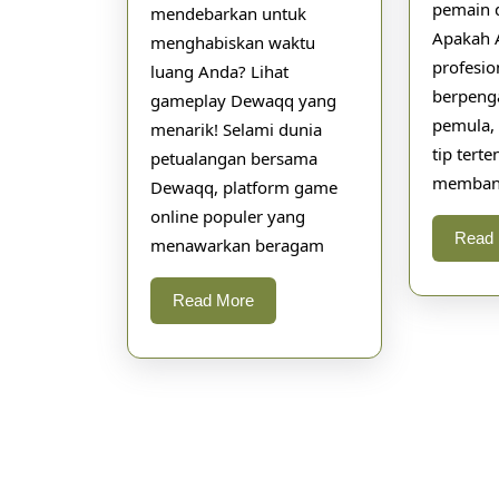
pemain d
dengan
mendebarkan untuk
Apakah 
menghabiskan waktu
Gameplay
profesio
luang Anda? Lihat
Menarik
berpeng
gameplay Dewaqq yang
Dewaqq
pemula, 
menarik! Selami dunia
tip tert
petualangan bersama
memban
Dewaqq, platform game
online populer yang
Read
menawarkan beragam
Read
Read More
More