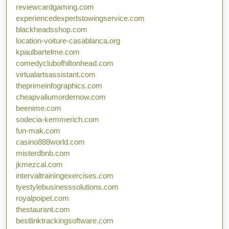
reviewcardgaming.com
experiencedexpertstowingservice.com
blackheadsshop.com
location-voiture-casablanca.org
kpaulbartelme.com
comedyclubofhiltonhead.com
virtualartsassistant.com
theprimeinfographics.com
cheapvaliumordernow.com
beenime.com
sodecia-kemmerich.com
fun-mak.com
casino888world.com
misterdbnb.com
jkmezcal.com
intervaltrainingexercises.com
tyestylebusinesssolutions.com
royalpoipet.com
thestaurant.com
bestlinktrackingsoftware.com