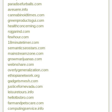
paradisefurballs.com
aveuere.info
cannabinoidtimes.com
greenproductsgui.com
healthconcerning.com
rojgarind.com
fewhour.com
18minutetimer.com
semanticseostars.com
mainstreamzone.com
growmarijuanas.com
webnshare.com
overlygeneralization.com
ethiopianetwork.org
gadgetsmesh.com
justicefornevada.com
leisuretours.info
hellotbsbro.com
farmandpetscare.com
computingservice.info