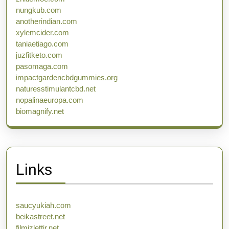
nungkub.com
anotherindian.com
xylemcider.com
taniaetiago.com
juzfitketo.com
pasomaga.com
impactgardencbdgummies.org
naturesstimulantcbd.net
nopalinaeuropa.com
biomagnify.net
Links
saucyukiah.com
beikastreet.net
filmizlettir.net