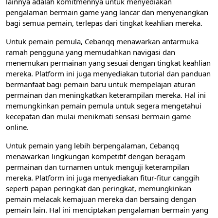
lainnya adalah komitmennya untuk menyediakan
pengalaman bermain game yang lancar dan menyenangkan
bagi semua pemain, terlepas dari tingkat keahlian mereka.
Untuk pemain pemula, Cebanqq menawarkan antarmuka
ramah pengguna yang memudahkan navigasi dan
menemukan permainan yang sesuai dengan tingkat keahlian
mereka. Platform ini juga menyediakan tutorial dan panduan
bermanfaat bagi pemain baru untuk mempelajari aturan
permainan dan meningkatkan keterampilan mereka. Hal ini
memungkinkan pemain pemula untuk segera mengetahui
kecepatan dan mulai menikmati sensasi bermain game
online.
Untuk pemain yang lebih berpengalaman, Cebanqq
menawarkan lingkungan kompetitif dengan beragam
permainan dan turnamen untuk menguji keterampilan
mereka. Platform ini juga menyediakan fitur-fitur canggih
seperti papan peringkat dan peringkat, memungkinkan
pemain melacak kemajuan mereka dan bersaing dengan
pemain lain. Hal ini menciptakan pengalaman bermain yang