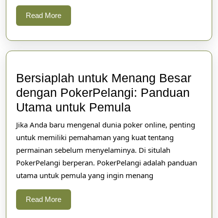
Menguba
Read
Read More
Game
More
untuk
Gamer
Online
Bersiaplah untuk Menang Besar
dengan PokerPelangi: Panduan
Bersiaplah
Utama untuk Pemula
untuk
Jika Anda baru mengenal dunia poker online, penting
Menang
untuk memiliki pemahaman yang kuat tentang
Besar
permainan sebelum menyelaminya. Di situlah
PokerPelangi berperan. PokerPelangi adalah panduan
dengan
utama untuk pemula yang ingin menang
PokerPelangi:
Panduan
Read
Read More
Utama
More