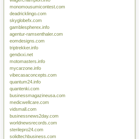
monomousumicontest.com
deadricklingo.com
skyglobefx.com
gamblespherex.info
agentur-ramsenthaler.com
eomdesigns.com
triptrekker.info
gendxxi.net
motomasters.info
mycarzone.info
vibecasaconcepts.com
quantum24.info
quantenki.com
businessmagazineusa.com
medicwellcare.com
vidsmall.com
businessnews2day.com
worldnewsrecords.com
sterilepro24.com
solidtechbusiness.com