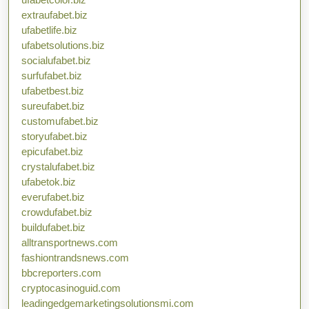
extraufabet.biz
ufabetlife.biz
ufabetsolutions.biz
socialufabet.biz
surfufabet.biz
ufabetbest.biz
sureufabet.biz
customufabet.biz
storyufabet.biz
epicufabet.biz
crystalufabet.biz
ufabetok.biz
everufabet.biz
crowdufabet.biz
buildufabet.biz
alltransportnews.com
fashiontrandsnews.com
bbcreporters.com
cryptocasinoguid.com
leadingedgemarketingsolutionsmi.com