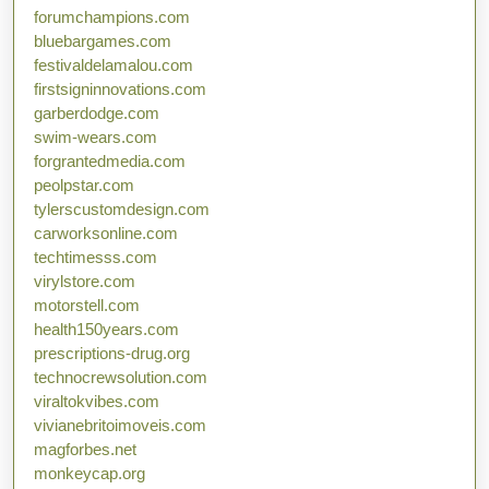
forumchampions.com
bluebargames.com
festivaldelamalou.com
firstsigninnovations.com
garberdodge.com
swim-wears.com
forgrantedmedia.com
peolpstar.com
tylerscustomdesign.com
carworksonline.com
techtimesss.com
virylstore.com
motorstell.com
health150years.com
prescriptions-drug.org
technocrewsolution.com
viraltokvibes.com
vivianebritoimoveis.com
magforbes.net
monkeycap.org