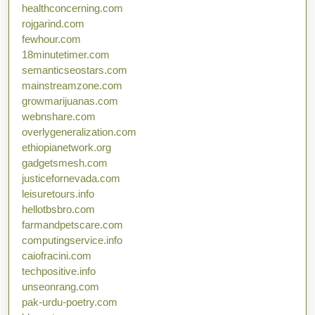
healthconcerning.com
rojgarind.com
fewhour.com
18minutetimer.com
semanticseostars.com
mainstreamzone.com
growmarijuanas.com
webnshare.com
overlygeneralization.com
ethiopianetwork.org
gadgetsmesh.com
justicefornevada.com
leisuretours.info
hellotbsbro.com
farmandpetscare.com
computingservice.info
caiofracini.com
techpositive.info
unseonrang.com
pak-urdu-poetry.com