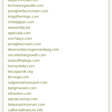
technewsgazette.com
pureglowfacecream.com
kingofherrings.com
mrbetjapan.com
anewentity.biz
appkuala.com
seo7days.com
pureglowcream.com
bloemenbezorgenvandaag.com
secrettohairgrowth.com
tasteofthaitogo.com
bunnynkitty.com
bezopasnik.org
fjmnxga.com
saigonstartransport.com
bangmaxwin.com
infonetive.com
epictacoshop.com
biopuraskinserum.com
californiafinances.info