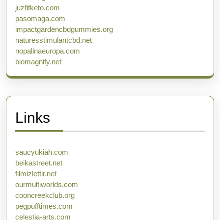
juzfitketo.com
pasomaga.com
impactgardencbdgummies.org
naturesstimulantcbd.net
nopalinaeuropa.com
biomagnify.net
Links
saucyukiah.com
beikastreet.net
filmizlettir.net
ourmultiworlds.com
cooncreekclub.org
pegpufftimes.com
celestia-arts.com