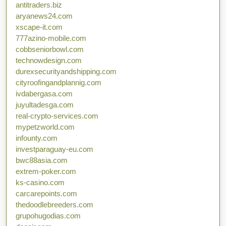
antitraders.biz
aryanews24.com
xscape-it.com
777azino-mobile.com
cobbseniorbowl.com
technowdesign.com
durexsecurityandshipping.com
cityroofingandplannig.com
ivdabergasa.com
juyultadesga.com
real-crypto-services.com
mypetzworld.com
infounty.com
investparaguay-eu.com
bwc88asia.com
extrem-poker.com
ks-casino.com
carcarepoints.com
thedoodlebreeders.com
grupohugodias.com