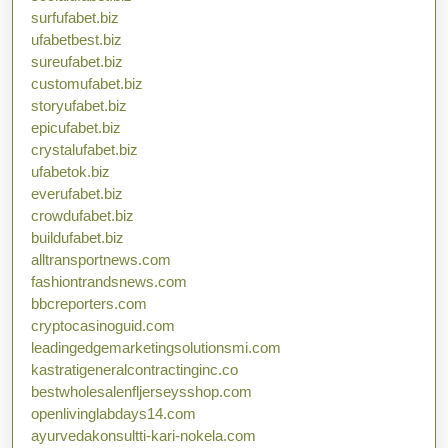
surfufabet.biz
ufabetbest.biz
sureufabet.biz
customufabet.biz
storyufabet.biz
epicufabet.biz
crystalufabet.biz
ufabetok.biz
everufabet.biz
crowdufabet.biz
buildufabet.biz
alltransportnews.com
fashiontrandsnews.com
bbcreporters.com
cryptocasinoguid.com
leadingedgemarketingsolutionsmi.com
kastratigeneralcontractinginc.co
bestwholesalenfljerseysshop.com
openlivinglabdays14.com
ayurvedakonsultti-kari-nokela.com