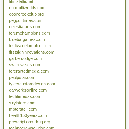
filmizlettir.net
ourmultiworlds.com
cooncreekclub.org
pegpufftimes.com
celestia-arts.com
forumchampions.com
bluebargames.com
festivaldelamalou.com
firstsigninnovations.com
garberdodge.com
swim-wears.com
forgrantedmedia.com
peolpstar.com
tylerscustomdesign.com
carworksonline.com
techtimesss.com
virylstore.com
motorstell.com
health150years.com
prescriptions-drug.org
technocrewsolution.com