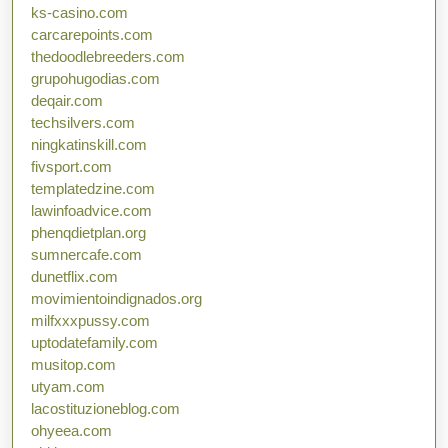
ks-casino.com
carcarepoints.com
thedoodlebreeders.com
grupohugodias.com
deqair.com
techsilvers.com
ningkatinskill.com
fivsport.com
templatedzine.com
lawinfoadvice.com
phenqdietplan.org
sumnercafe.com
dunetflix.com
movimientoindignados.org
milfxxxpussy.com
uptodatefamily.com
musitop.com
utyam.com
lacostituzioneblog.com
ohyeea.com