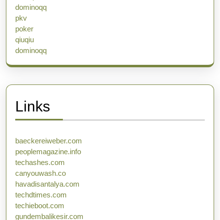
dominoqq
pkv
poker
qiuqiu
dominoqq
Links
baeckereiweber.com
peoplemagazine.info
techashes.com
canyouwash.co
havadisantalya.com
techdtimes.com
techieboot.com
gundembalikesir.com