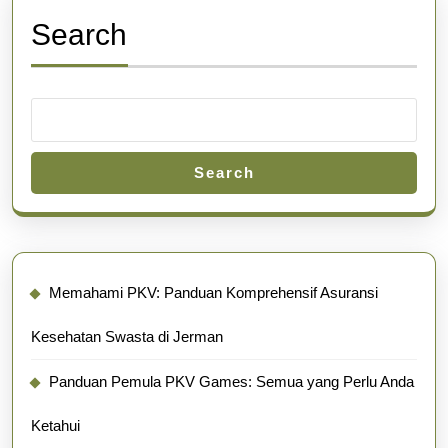
ga
Search
An
Search
Memahami PKV: Panduan Komprehensif Asuransi
Kesehatan Swasta di Jerman
Panduan Pemula PKV Games: Semua yang Perlu Anda
Ketahui