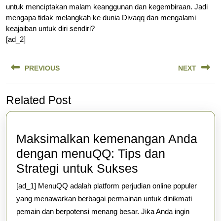
untuk menciptakan malam keanggunan dan kegembiraan. Jadi
mengapa tidak melangkah ke dunia Divaqq dan mengalami
keajaiban untuk diri sendiri?
[ad_2]
Post
PREVIOUS
NEXT
navigation
Previous
Next
Related Post
post:
post:
Maksimalkan kemenangan Anda
dengan menuQQ: Tips dan
Maksimalkan
Strategi untuk Sukses
kemenangan
[ad_1] MenuQQ adalah platform perjudian online populer
Anda
yang menawarkan berbagai permainan untuk dinikmati
dengan
pemain dan berpotensi menang besar. Jika Anda ingin