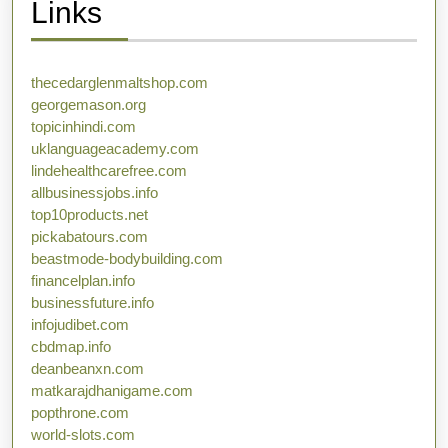
Links
thecedarglenmaltshop.com
georgemason.org
topicinhindi.com
uklanguageacademy.com
lindehealthcarefree.com
allbusinessjobs.info
top10products.net
pickabatours.com
beastmode-bodybuilding.com
financelplan.info
businessfuture.info
infojudibet.com
cbdmap.info
deanbeanxn.com
matkarajdhanigame.com
popthrone.com
world-slots.com