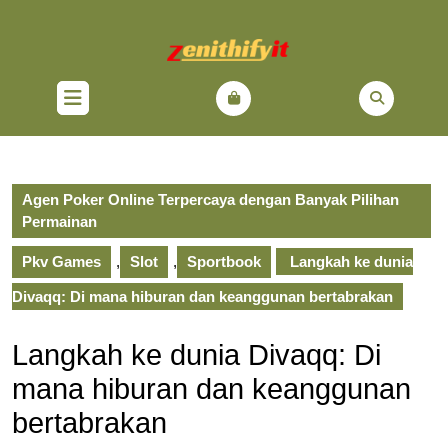
Skip
to
content
Skip
Open
to
Button
content
Agen Poker Online Terpercaya dengan Banyak Pilihan
Permainan
Pkv Games
,
Slot
,
Sportbook
Langkah ke dunia
Divaqq: Di mana hiburan dan keanggunan bertabrakan
Langkah ke dunia Divaqq: Di
mana hiburan dan keanggunan
bertabrakan