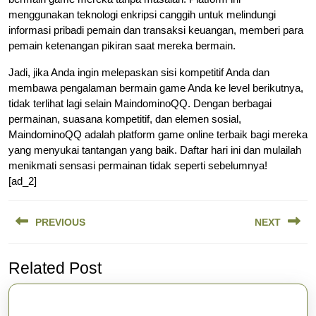
menggunakan teknologi enkripsi canggih untuk melindungi
informasi pribadi pemain dan transaksi keuangan, memberi para
pemain ketenangan pikiran saat mereka bermain.
Jadi, jika Anda ingin melepaskan sisi kompetitif Anda dan
membawa pengalaman bermain game Anda ke level berikutnya,
tidak terlihat lagi selain MaindominoQQ. Dengan berbagai
permainan, suasana kompetitif, dan elemen sosial,
MaindominoQQ adalah platform game online terbaik bagi mereka
yang menyukai tantangan yang baik. Daftar hari ini dan mulailah
menikmati sensasi permainan tidak seperti sebelumnya!
[ad_2]
Post
PREVIOUS
NEXT
navigation
Previous
Next
Related Post
post:
post: