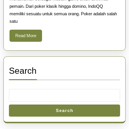
Domino:
pemain. Dari poker klasik hingga domino, IndoQQ
memiliki sesuatu untuk semua orang. Poker adalah salah
IndoQQ
satu
memiliki
sesuatu
Read
Read More
untuk
More
semua
orang
Search
Search