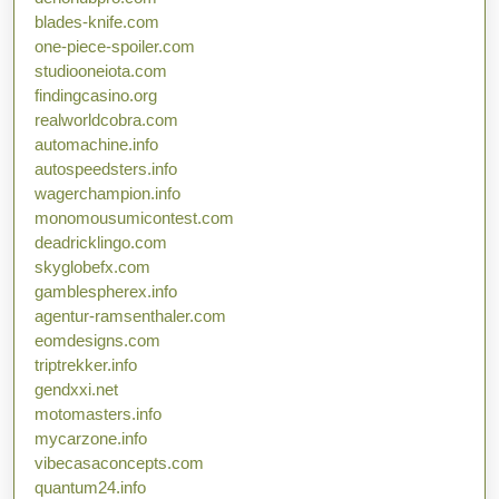
blades-knife.com
one-piece-spoiler.com
studiooneiota.com
findingcasino.org
realworldcobra.com
automachine.info
autospeedsters.info
wagerchampion.info
monomousumicontest.com
deadricklingo.com
skyglobefx.com
gamblespherex.info
agentur-ramsenthaler.com
eomdesigns.com
triptrekker.info
gendxxi.net
motomasters.info
mycarzone.info
vibecasaconcepts.com
quantum24.info