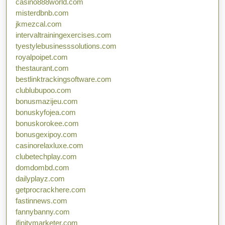
casino888world.com
misterdbnb.com
jkmezcal.com
intervaltrainingexercises.com
tyestylebusinesssolutions.com
royalpoipet.com
thestaurant.com
bestlinktrackingsoftware.com
clublubupoo.com
bonusmazijeu.com
bonuskyfojea.com
bonuskorokee.com
bonusgexipoy.com
casinorelaxluxe.com
clubetechplay.com
domdombd.com
dailyplayz.com
getprocrackhere.com
fastinnews.com
fannybanny.com
ifinitymarketer.com