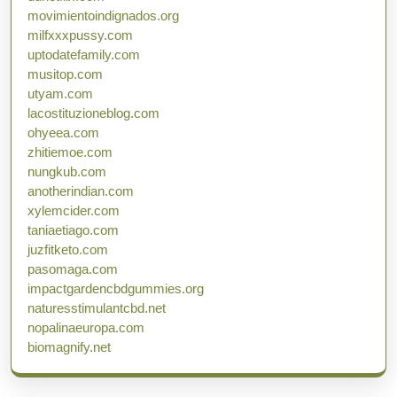
movimientoindignados.org
milfxxxpussy.com
uptodatefamily.com
musitop.com
utyam.com
lacostituzioneblog.com
ohyeea.com
zhitiemoe.com
nungkub.com
anotherindian.com
xylemcider.com
taniaetiago.com
juzfitketo.com
pasomaga.com
impactgardencbdgummies.org
naturesstimulantcbd.net
nopalinaeuropa.com
biomagnify.net