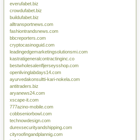
everufabet.biz
crowdufabet.biz
buildufabet.biz
alltransportnews.com
fashiontrandsnews.com
bbcreporters.com
cryptocasinoguid.com
leadingedgemarketingsolutionsmi.com
kastratigeneralcontractinginc.co
bestwholesalenfljerseysshop.com
openlivinglabdays14.com
ayurvedakonsultti-kari-nokela.com
antitraders.biz
aryanews24.com
xscape-it.com
777azino-mobile.com
cobbseniorbowl.com
technowdesign.com
durexsecurityandshipping.com
cityroofingandplannig.com