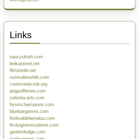
Links
saucyukiah.com
beikastreet.net
filmizlettir.net
ourmultiworlds.com
cooncreekclub.org
pegpufftimes.com
celestia-arts.com
forumchampions.com
bluebargames.com
festivaldelamalou.com
firstsigninnovations.com
garberdodge.com
swim-wears.com