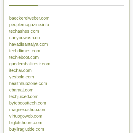
baeckereiweber.com
peoplemagazine.info
techashes.com
canyouwash.co
havadisantalya.com
techdtimes.com
techieboot.com
gundembalikesir.com
itechar.com
yesbold.com
healthhubzone.com
ebaraat.com
techjuiced.com
byteboosttech.com
magnexushub.com
virtuogoweb.com
biglotshours.com
buyliraglutide.com