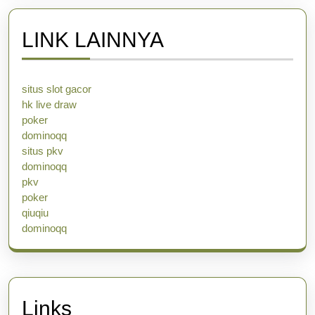
LINK LAINNYA
situs slot gacor
hk live draw
poker
dominoqq
situs pkv
dominoqq
pkv
poker
qiuqiu
dominoqq
Links