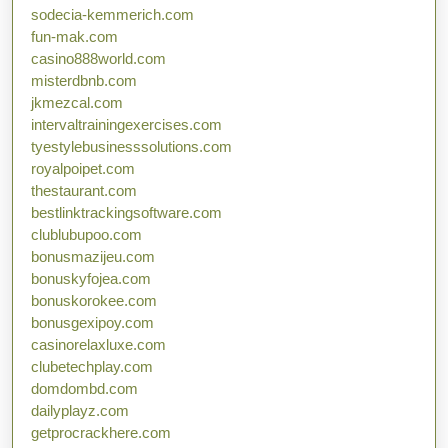
sodecia-kemmerich.com
fun-mak.com
casino888world.com
misterdbnb.com
jkmezcal.com
intervaltrainingexercises.com
tyestylebusinesssolutions.com
royalpoipet.com
thestaurant.com
bestlinktrackingsoftware.com
clublubupoo.com
bonusmazijeu.com
bonuskyfojea.com
bonuskorokee.com
bonusgexipoy.com
casinorelaxluxe.com
clubetechplay.com
domdombd.com
dailyplayz.com
getprocrackhere.com