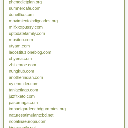
phenqdietplan.org
sumnercafe.com
dunetflix.com
movimientoindignados.org
milfxxxpussy.com
uptodatefamily.com
musitop.com
utyam.com
lacostituzioneblog.com
ohyeea.com
zhitiemoe.com
nungkub.com
anotherindian.com
xylemcider.com
taniaetiago.com
juzfitketo.com
pasomaga.com
impactgardencbdgummies.org
naturesstimulantcbd.net
nopalinaeuropa.com
biomagnify.net