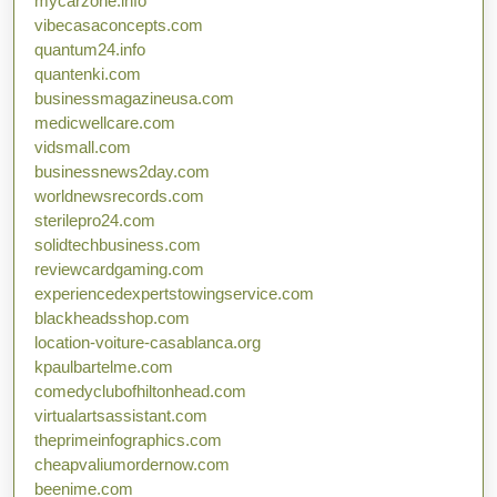
mycarzone.info
vibecasaconcepts.com
quantum24.info
quantenki.com
businessmagazineusa.com
medicwellcare.com
vidsmall.com
businessnews2day.com
worldnewsrecords.com
sterilepro24.com
solidtechbusiness.com
reviewcardgaming.com
experiencedexpertstowingservice.com
blackheadsshop.com
location-voiture-casablanca.org
kpaulbartelme.com
comedyclubofhiltonhead.com
virtualartsassistant.com
theprimeinfographics.com
cheapvaliumordernow.com
beenime.com