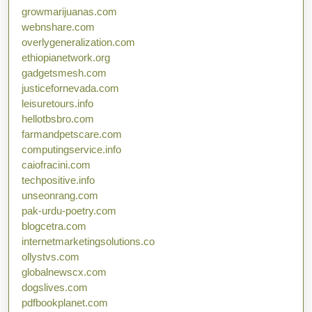
growmarijuanas.com
webnshare.com
overlygeneralization.com
ethiopianetwork.org
gadgetsmesh.com
justicefornevada.com
leisuretours.info
hellotbsbro.com
farmandpetscare.com
computingservice.info
caiofracini.com
techpositive.info
unseonrang.com
pak-urdu-poetry.com
blogcetra.com
internetmarketingsolutions.co
ollystvs.com
globalnewscx.com
dogslives.com
pdfbookplanet.com