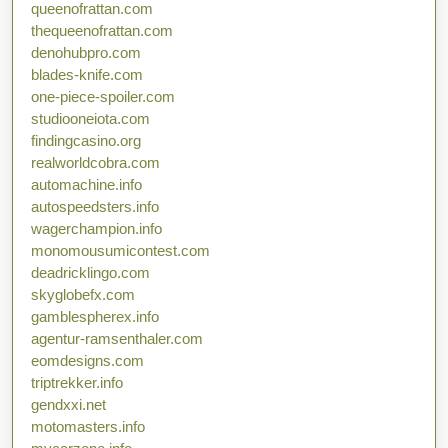
queenofrattan.com
thequeenofrattan.com
denohubpro.com
blades-knife.com
one-piece-spoiler.com
studiooneiota.com
findingcasino.org
realworldcobra.com
automachine.info
autospeedsters.info
wagerchampion.info
monomousumicontest.com
deadricklingo.com
skyglobefx.com
gamblespherex.info
agentur-ramsenthaler.com
eomdesigns.com
triptrekker.info
gendxxi.net
motomasters.info