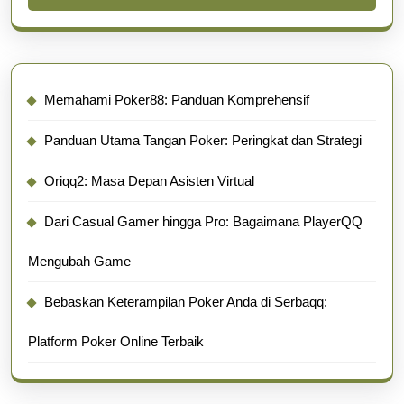
Memahami Poker88: Panduan Komprehensif
Panduan Utama Tangan Poker: Peringkat dan Strategi
Oriqq2: Masa Depan Asisten Virtual
Dari Casual Gamer hingga Pro: Bagaimana PlayerQQ
Mengubah Game
Bebaskan Keterampilan Poker Anda di Serbaqq:
Platform Poker Online Terbaik