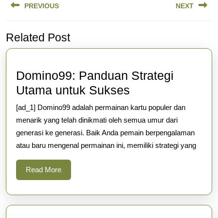
PREVIOUS
NEXT
navigation
Previous
Next
Related Post
post:
post:
Domino99: Panduan Strategi
Domino99:
Utama untuk Sukses
Panduan
[ad_1] Domino99 adalah permainan kartu populer dan
Strategi
menarik yang telah dinikmati oleh semua umur dari
Utama
generasi ke generasi. Baik Anda pemain berpengalaman
atau baru mengenal permainan ini, memiliki strategi yang
untuk
Sukses
Read
Read More
More