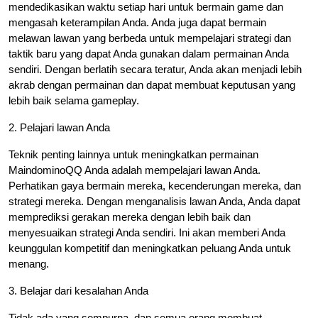
mendedikasikan waktu setiap hari untuk bermain game dan
mengasah keterampilan Anda. Anda juga dapat bermain
melawan lawan yang berbeda untuk mempelajari strategi dan
taktik baru yang dapat Anda gunakan dalam permainan Anda
sendiri. Dengan berlatih secara teratur, Anda akan menjadi lebih
akrab dengan permainan dan dapat membuat keputusan yang
lebih baik selama gameplay.
2. Pelajari lawan Anda
Teknik penting lainnya untuk meningkatkan permainan
MaindominoQQ Anda adalah mempelajari lawan Anda.
Perhatikan gaya bermain mereka, kecenderungan mereka, dan
strategi mereka. Dengan menganalisis lawan Anda, Anda dapat
memprediksi gerakan mereka dengan lebih baik dan
menyesuaikan strategi Anda sendiri. Ini akan memberi Anda
keunggulan kompetitif dan meningkatkan peluang Anda untuk
menang.
3. Belajar dari kesalahan Anda
Tidak ada yang sempurna, dan semua orang membuat