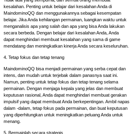
kesalahan. Penting untuk belajar dari kesalahan Anda di
MaindominoQQ dan menggunakannya sebagai kesempatan
belajar. Jika Anda kehilangan permainan, luangkan waktu untuk
menganalisis apa yang salah dan apa yang bisa Anda lakukan
secara berbeda. Dengan belajar dari kesalahan Anda, Anda
dapat menghindari membuat kesalahan yang sama di game
mendatang dan meningkatkan kinerja Anda secara keseluruhan.
4. Tetap fokus dan tetap tenang
MaindominoQQ bisa menjadi permainan yang serba cepat dan
intens, dan mudah untuk terjebak dalam panasnya saat ini.
Namun, penting untuk tetap fokus dan tetap tenang selama
permainan. Dengan menjaga kepala yang jelas dan membuat
keputusan rasional, Anda dapat menghindari membuat gerakan
impulsif yang dapat membuat Anda berkepentingan. Ambil napas
dalam -dalam, tetap fokus pada permainan, dan buat keputusan
yang diperhitungkan untuk meningkatkan peluang Anda untuk
menang.
5. Bermainlah secara strategis