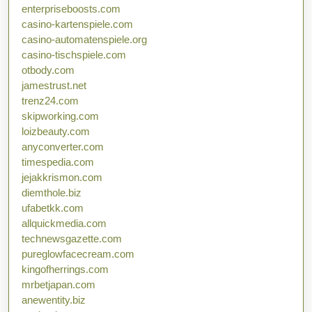
enterpriseboosts.com
casino-kartenspiele.com
casino-automatenspiele.org
casino-tischspiele.com
otbody.com
jamestrust.net
trenz24.com
skipworking.com
loizbeauty.com
anyconverter.com
timespedia.com
jejakkrismon.com
diemthole.biz
ufabetkk.com
allquickmedia.com
technewsgazette.com
pureglowfacecream.com
kingofherrings.com
mrbetjapan.com
anewentity.biz