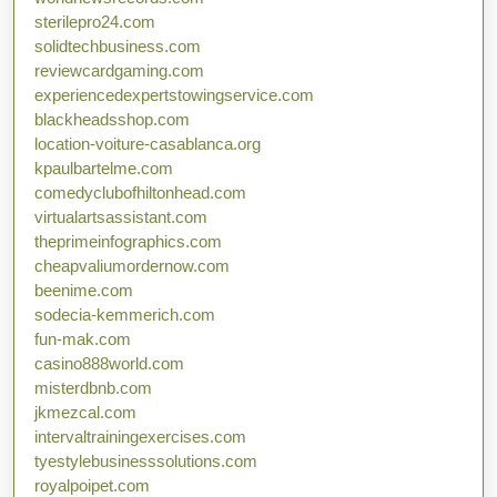
sterilepro24.com
solidtechbusiness.com
reviewcardgaming.com
experiencedexpertstowingservice.com
blackheadsshop.com
location-voiture-casablanca.org
kpaulbartelme.com
comedyclubofhiltonhead.com
virtualartsassistant.com
theprimeinfographics.com
cheapvaliumordernow.com
beenime.com
sodecia-kemmerich.com
fun-mak.com
casino888world.com
misterdbnb.com
jkmezcal.com
intervaltrainingexercises.com
tyestylebusinesssolutions.com
royalpoipet.com