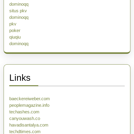
dominoqq
situs pkv
dominoqq
pkv
poker
qiuqiu
dominoqq
Links
baeckereiweber.com
peoplemagazine.info
techashes.com
canyouwash.co
havadisantalya.com
techdtimes.com