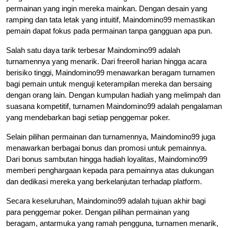
permainan yang ingin mereka mainkan. Dengan desain yang
ramping dan tata letak yang intuitif, Maindomino99 memastikan
pemain dapat fokus pada permainan tanpa gangguan apa pun.
Salah satu daya tarik terbesar Maindomino99 adalah
turnamennya yang menarik. Dari freeroll harian hingga acara
berisiko tinggi, Maindomino99 menawarkan beragam turnamen
bagi pemain untuk menguji keterampilan mereka dan bersaing
dengan orang lain. Dengan kumpulan hadiah yang melimpah dan
suasana kompetitif, turnamen Maindomino99 adalah pengalaman
yang mendebarkan bagi setiap penggemar poker.
Selain pilihan permainan dan turnamennya, Maindomino99 juga
menawarkan berbagai bonus dan promosi untuk pemainnya.
Dari bonus sambutan hingga hadiah loyalitas, Maindomino99
memberi penghargaan kepada para pemainnya atas dukungan
dan dedikasi mereka yang berkelanjutan terhadap platform.
Secara keseluruhan, Maindomino99 adalah tujuan akhir bagi
para penggemar poker. Dengan pilihan permainan yang
beragam, antarmuka yang ramah pengguna, turnamen menarik,