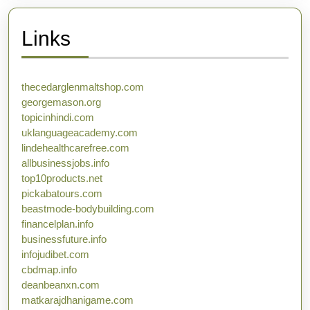
Links
thecedarglenmaltshop.com
georgemason.org
topicinhindi.com
uklanguageacademy.com
lindehealthcarefree.com
allbusinessjobs.info
top10products.net
pickabatours.com
beastmode-bodybuilding.com
financelplan.info
businessfuture.info
infojudibet.com
cbdmap.info
deanbeanxn.com
matkarajdhanigame.com