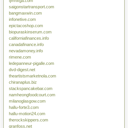
fjmnxga.com
saigonstartransport.com
bangmaxwin.com
infonetive.com
epictacoshop.com
biopuraskinserum.com
californiafinances.info
canadafinance.info
nevadamoney.info
rimene.com
ledepanneur-pigalle.com
dvd-digest.net
theartistsmarketnola.com
chiranaplus.biz
stackspancakebar.com
namheongfoodcourt.com
milanoglasgow.com
hallu-forte3.com
hallu-motion24.com
therockskippers.com
granfoss.net