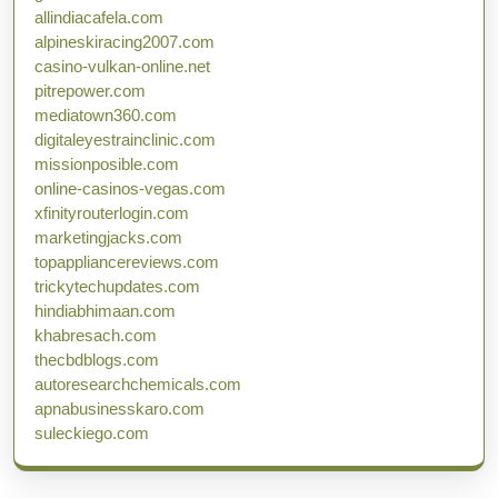
allindiacafela.com
alpineskiracing2007.com
casino-vulkan-online.net
pitrepower.com
mediatown360.com
digitaleyestrainclinic.com
missionposible.com
online-casinos-vegas.com
xfinityrouterlogin.com
marketingjacks.com
topappliancereviews.com
trickytechupdates.com
hindiabhimaan.com
khabresach.com
thecbdblogs.com
autoresearchchemicals.com
apnabusinesskaro.com
suleckiego.com