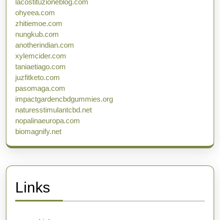
lacostituzioneblog.com
ohyeea.com
zhitiemoe.com
nungkub.com
anotherindian.com
xylemcider.com
taniaetiago.com
juzfitketo.com
pasomaga.com
impactgardencbdgummies.org
naturesstimulantcbd.net
nopalinaeuropa.com
biomagnify.net
Links