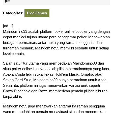
14,
pm
2025
Categories:
Pkv Games
[ad_1]
Maindomino99 adalah platform poker online populer yang dengan
cepat menjadi tujuan utama para penggemar poker. Menawarkan
beragam permainan, antarmuka yang ramah pengguna, dan
turnamen menarik, Maindomino99 memiliki sesuatu untuk setiap
level pemain.
Salah satu fitur utama yang membedakan Maindomino99 dari
situs poker online lainnya adalah pilihan permainannya yang luas.
Apakah Anda lebih suka Texas Hold’em klasik, Omaha, atau
Seven Card Stud, Maindomino99 punya permainan untuk Anda.
Selain itu, platform ini juga menawarkan variasi unik seperti
Crazy Pineapple dan Razz, memberikan pemain pilihan hiburan
tanpa akhir.
Maindomino99 juga menawarkan antarmuka ramah pengguna
yang memudahkan pemain menavigasi situs dan menemukan