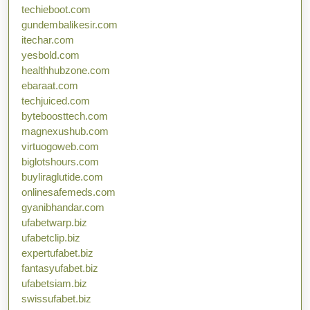
techieboot.com
gundembalikesir.com
itechar.com
yesbold.com
healthhubzone.com
ebaraat.com
techjuiced.com
byteboosttech.com
magnexushub.com
virtuogoweb.com
biglotshours.com
buyliraglutide.com
onlinesafemeds.com
gyanibhandar.com
ufabetwarp.biz
ufabetclip.biz
expertufabet.biz
fantasyufabet.biz
ufabetsiam.biz
swissufabet.biz