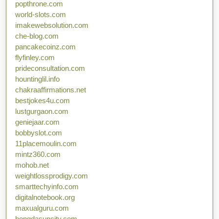
popthrone.com
world-slots.com
imakewebsolution.com
che-blog.com
pancakecoinz.com
flyfinley.com
prideconsultation.com
hountinglil.info
chakraaffirmations.net
bestjokes4u.com
lustgurgaon.com
geniejaar.com
bobbyslot.com
11placemoulin.com
mintz360.com
mohob.net
weightlossprodigy.com
smarttechyinfo.com
digitalnotebook.org
maxualguru.com
bongdasuncity.com