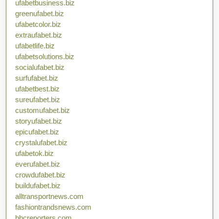
ufabetbusiness.biz
greenufabet.biz
ufabetcolor.biz
extraufabet.biz
ufabetlife.biz
ufabetsolutions.biz
socialufabet.biz
surfufabet.biz
ufabetbest.biz
sureufabet.biz
customufabet.biz
storyufabet.biz
epicufabet.biz
crystalufabet.biz
ufabetok.biz
everufabet.biz
crowdufabet.biz
buildufabet.biz
alltransportnews.com
fashiontrandsnews.com
bbcreporters.com