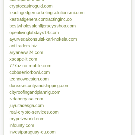
cryptocasinoguid.com
leadingedgemarketingsolutionsmi.com
kastratigeneralcontractinginc.co
bestwholesalenfljerseysshop.com
openlivinglabdays14.com
ayurvedakonsultti-kari-nokela.com
antitraders.biz
aryanews24.com
xscape-it.com
777azino-mobile.com
cobbseniorbowl.com
technowdesign.com
durexsecurityandshipping.com
cityroofingandplannig.com
ivdabergasa.com
juyultadesga.com
real-crypto-services.com
mypetzworld.com
infounty.com
investparaguay-eu.com