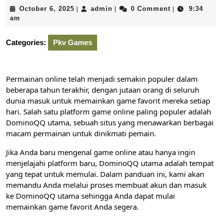
October
admin
October 6, 2025
admin
0 Comment
9:34
|
|
|
6,
am
2025
Categories:
Pkv Games
Permainan online telah menjadi semakin populer dalam
beberapa tahun terakhir, dengan jutaan orang di seluruh
dunia masuk untuk memainkan game favorit mereka setiap
hari. Salah satu platform game online paling populer adalah
DominoQQ utama, sebuah situs yang menawarkan berbagai
macam permainan untuk dinikmati pemain.
Jika Anda baru mengenal game online atau hanya ingin
menjelajahi platform baru, DominoQQ utama adalah tempat
yang tepat untuk memulai. Dalam panduan ini, kami akan
memandu Anda melalui proses membuat akun dan masuk
ke DominoQQ utama sehingga Anda dapat mulai
memainkan game favorit Anda segera.