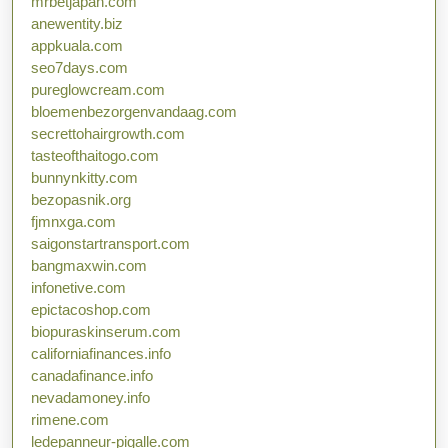
mrbetjapan.com
anewentity.biz
appkuala.com
seo7days.com
pureglowcream.com
bloemenbezorgenvandaag.com
secrettohairgrowth.com
tasteofthaitogo.com
bunnynkitty.com
bezopasnik.org
fjmnxga.com
saigonstartransport.com
bangmaxwin.com
infonetive.com
epictacoshop.com
biopuraskinserum.com
californiafinances.info
canadafinance.info
nevadamoney.info
rimene.com
ledepanneur-pigalle.com