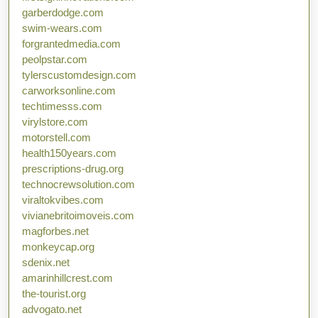
garberdodge.com
swim-wears.com
forgrantedmedia.com
peolpstar.com
tylerscustomdesign.com
carworksonline.com
techtimesss.com
virylstore.com
motorstell.com
health150years.com
prescriptions-drug.org
technocrewsolution.com
viraltokvibes.com
vivianebritoimoveis.com
magforbes.net
monkeycap.org
sdenix.net
amarinhillcrest.com
the-tourist.org
advogato.net