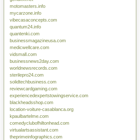
motomasters.info
mycarzone.info
vibecasaconcepts.com
quantum24.info
quantenki.com
businessmagazineusa.com
medicwellcare.com
vidsmall.com
businessnews2day.com
worldnewsrecords.com
sterilepro24.com
solidtechbusiness.com
reviewcardgaming.com
experiencedexpertstowingservice.com
blackheadsshop.com
location-voiture-casablanca.org
kpaulbartelme.com
comedyclubofhiltonhead.com
virtualartsassistant.com
theprimeinfographics.com