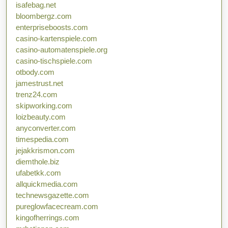
isafebag.net
bloombergz.com
enterpriseboosts.com
casino-kartenspiele.com
casino-automatenspiele.org
casino-tischspiele.com
otbody.com
jamestrust.net
trenz24.com
skipworking.com
loizbeauty.com
anyconverter.com
timespedia.com
jejakkrismon.com
diemthole.biz
ufabetkk.com
allquickmedia.com
technewsgazette.com
pureglowfacecream.com
kingofherrings.com