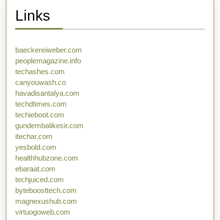
Links
baeckereiweber.com
peoplemagazine.info
techashes.com
canyouwash.co
havadisantalya.com
techdtimes.com
techieboot.com
gundembalikesir.com
itechar.com
yesbold.com
healthhubzone.com
ebaraat.com
techjuiced.com
byteboosttech.com
magnexushub.com
virtuogoweb.com