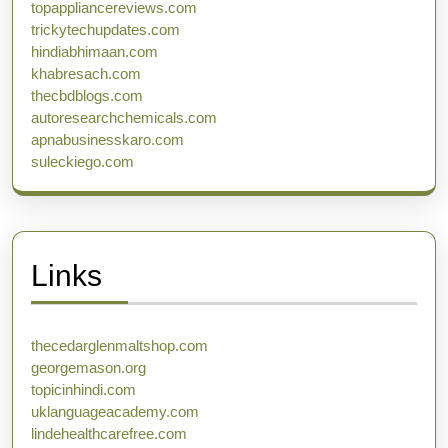
topappliancereviews.com
trickytechupdates.com
hindiabhimaan.com
khabresach.com
thecbdblogs.com
autoresearchchemicals.com
apnabusinesskaro.com
suleckiego.com
Links
thecedarglenmaltshop.com
georgemason.org
topicinhindi.com
uklanguageacademy.com
lindehealthcarefree.com