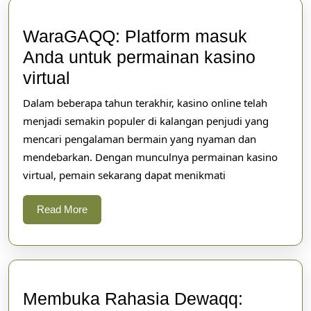
WaraGAQQ: Platform masuk
Anda untuk permainan kasino
WaraGAQQ:
virtual
Platform
Dalam beberapa tahun terakhir, kasino online telah
masuk
menjadi semakin populer di kalangan penjudi yang
Anda
mencari pengalaman bermain yang nyaman dan
mendebarkan. Dengan munculnya permainan kasino
untuk
virtual, pemain sekarang dapat menikmati
permainan
kasino
Read
Read More
virtual
More
Membuka Rahasia Dewaqq: