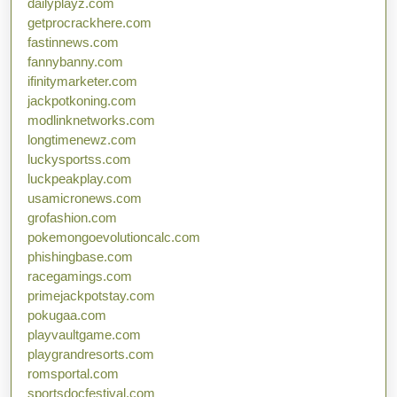
dailyplayz.com
getprocrackhere.com
fastinnews.com
fannybanny.com
ifinitymarketer.com
jackpotkoning.com
modlinknetworks.com
longtimenewz.com
luckysportss.com
luckpeakplay.com
usamicronews.com
grofashion.com
pokemongoevolutioncalc.com
phishingbase.com
racegamings.com
primejackpotstay.com
pokugaa.com
playvaultgame.com
playgrandresorts.com
romsportal.com
sportsdocfestival.com