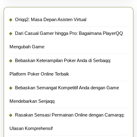
Oriqq2: Masa Depan Asisten Virtual
Dari Casual Gamer hingga Pro: Bagaimana PlayerQQ
Mengubah Game
Bebaskan Keterampilan Poker Anda di Serbaqq:
Platform Poker Online Terbaik
Bebaskan Semangat Kompetitif Anda dengan Game
Mendebarkan Senjaqq
Rasakan Sensasi Permainan Online dengan Camarqq:
Ulasan Komprehensif