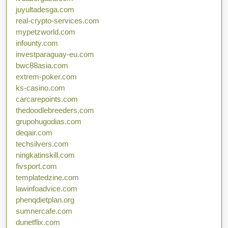
juyultadesga.com
real-crypto-services.com
mypetzworld.com
infounty.com
investparaguay-eu.com
bwc88asia.com
extrem-poker.com
ks-casino.com
carcarepoints.com
thedoodlebreeders.com
grupohugodias.com
deqair.com
techsilvers.com
ningkatinskill.com
fivsport.com
templatedzine.com
lawinfoadvice.com
phenqdietplan.org
sumnercafe.com
dunetflix.com