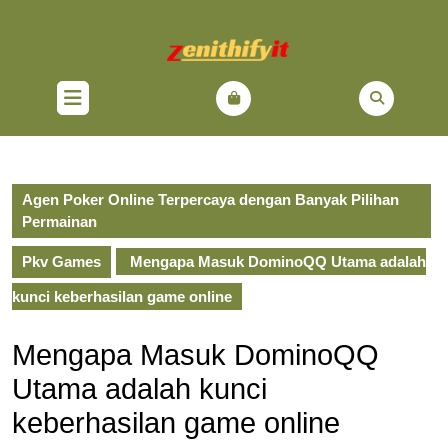
Skip
to
content
Skip
Open
to
Button
content
Agen Poker Online Terpercaya dengan Banyak Pilihan
Permainan
Pkv Games
Mengapa Masuk DominoQQ Utama adalah
kunci keberhasilan game online
Mengapa Masuk DominoQQ
Utama adalah kunci
keberhasilan game online