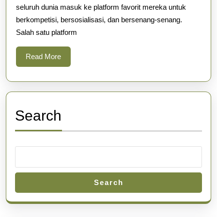
Onl
seluruh dunia masuk ke platform favorit mereka untuk
berkompetisi, bersosialisasi, dan bersenang-senang.
Ter
Salah satu platform
yan
Men
Read
Read More
Dun
More
Search
Search