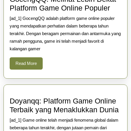
Mengu
Platform Game Online Populer
Rahas
[ad_1] GocengQQ adalah platform game online populer
Goce
yang mendapatkan perhatian dalam beberapa tahun
Meliha
terakhir. Dengan beragam permainan dan antarmuka yang
ramah pengguna, game ini telah menjadi favorit di
Lebih
kalangan gamer
Dekat
Platfo
Read
Read More
Game
More
Online
Popul
Doyanqq: Platform Game Online
Doy
Terbaik yang Menaklukkan Dunia
Pla
[ad_1] Game online telah menjadi fenomena global dalam
Ga
beberapa tahun terakhir, dengan jutaan pemain dari