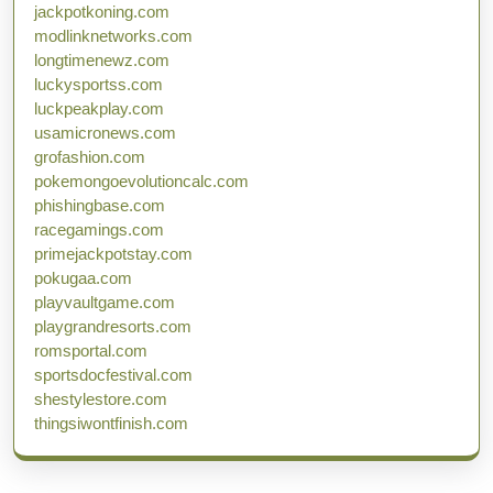
jackpotkoning.com
modlinknetworks.com
longtimenewz.com
luckysportss.com
luckpeakplay.com
usamicronews.com
grofashion.com
pokemongoevolutioncalc.com
phishingbase.com
racegamings.com
primejackpotstay.com
pokugaa.com
playvaultgame.com
playgrandresorts.com
romsportal.com
sportsdocfestival.com
shestylestore.com
thingsiwontfinish.com