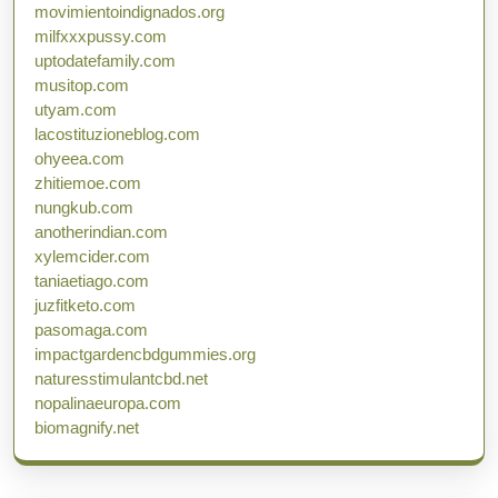
movimientoindignados.org
milfxxxpussy.com
uptodatefamily.com
musitop.com
utyam.com
lacostituzioneblog.com
ohyeea.com
zhitiemoe.com
nungkub.com
anotherindian.com
xylemcider.com
taniaetiago.com
juzfitketo.com
pasomaga.com
impactgardencbdgummies.org
naturesstimulantcbd.net
nopalinaeuropa.com
biomagnify.net