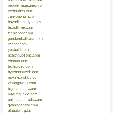
peoplemagazine.info
techashes.com
canyouwash.co
havadisantalya.com
techdtimes.com
techieboot.com
gundembalikesir.com
itechar.com
yesbold.com
healthhubzone.com
ebaraat.com
techjuiced.com
byteboosttech.com
magnexushub.com
virtuogoweb.com
biglotshours.com
buyliraglutide.com
onlinesafemeds.com
gyanibhandar.com
ufabetwarp.biz