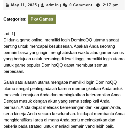
May
admin
May 11, 2025
admin
0 Comment
2:17 pm
|
|
|
11,
2025
Categories:
Pkv Games
[ad_1]
Di dunia game online, memiliki login DominoQQ utama sangat
penting untuk mencapai kesuksesan. Apakah Anda seorang
pemain biasa yang ingin menghabiskan waktu atau gamer serius
yang bertujuan untuk bersaing di level tinggi, memiliki login utama
untuk game populer DominoQQ dapat membuat semua
perbedaan.
Salah satu alasan utama mengapa memiliki login DominoQQ
utama sangat penting adalah karena memungkinkan Anda untuk
melacak kemajuan Anda dan meningkatkan keterampilan Anda.
Dengan masuk dengan akun yang sama setiap kali Anda
bermain, Anda dapat melacak kemenangan dan kerugian Anda,
serta kinerja Anda secara keseluruhan. Ini dapat membantu Anda
mengidentifikasi area di mana Anda perlu meningkatkan dan
bekerja pada strategi untuk menjadi pemain yang lebih baik.