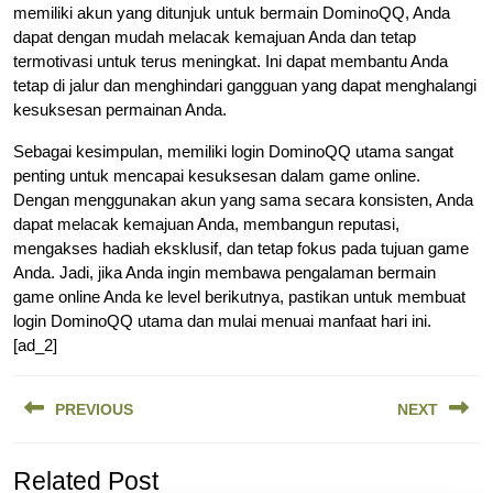
memiliki akun yang ditunjuk untuk bermain DominoQQ, Anda
dapat dengan mudah melacak kemajuan Anda dan tetap
termotivasi untuk terus meningkat. Ini dapat membantu Anda
tetap di jalur dan menghindari gangguan yang dapat menghalangi
kesuksesan permainan Anda.
Sebagai kesimpulan, memiliki login DominoQQ utama sangat
penting untuk mencapai kesuksesan dalam game online.
Dengan menggunakan akun yang sama secara konsisten, Anda
dapat melacak kemajuan Anda, membangun reputasi,
mengakses hadiah eksklusif, dan tetap fokus pada tujuan game
Anda. Jadi, jika Anda ingin membawa pengalaman bermain
game online Anda ke level berikutnya, pastikan untuk membuat
login DominoQQ utama dan mulai menuai manfaat hari ini.
[ad_2]
Post
PREVIOUS
NEXT
navigation
Previous
Next
Related Post
post:
post: