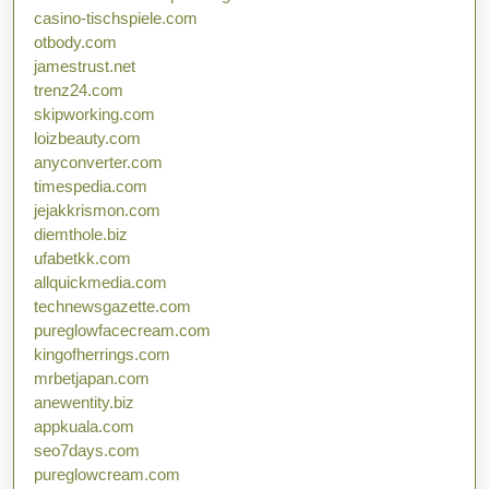
casino-tischspiele.com
otbody.com
jamestrust.net
trenz24.com
skipworking.com
loizbeauty.com
anyconverter.com
timespedia.com
jejakkrismon.com
diemthole.biz
ufabetkk.com
allquickmedia.com
technewsgazette.com
pureglowfacecream.com
kingofherrings.com
mrbetjapan.com
anewentity.biz
appkuala.com
seo7days.com
pureglowcream.com