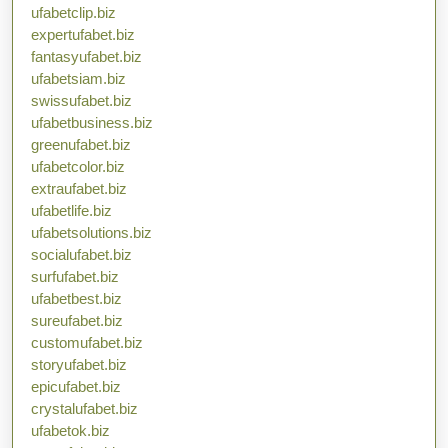
ufabetclip.biz
expertufabet.biz
fantasyufabet.biz
ufabetsiam.biz
swissufabet.biz
ufabetbusiness.biz
greenufabet.biz
ufabetcolor.biz
extraufabet.biz
ufabetlife.biz
ufabetsolutions.biz
socialufabet.biz
surfufabet.biz
ufabetbest.biz
sureufabet.biz
customufabet.biz
storyufabet.biz
epicufabet.biz
crystalufabet.biz
ufabetok.biz