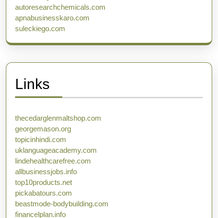
autoresearchchemicals.com
apnabusinesskaro.com
suleckiego.com
Links
thecedarglenmaltshop.com
georgemason.org
topicinhindi.com
uklanguageacademy.com
lindehealthcarefree.com
allbusinessjobs.info
top10products.net
pickabatours.com
beastmode-bodybuilding.com
financelplan.info