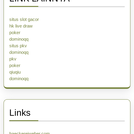
situs slot gacor
hk live draw
poker
dominoqq
situs pkv
dominoqq
pkv
poker
qiuqiu
dominoqq
Links
baeckereiweber.com