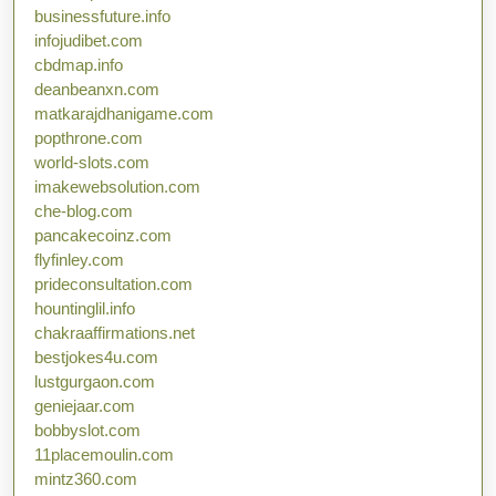
businessfuture.info
infojudibet.com
cbdmap.info
deanbeanxn.com
matkarajdhanigame.com
popthrone.com
world-slots.com
imakewebsolution.com
che-blog.com
pancakecoinz.com
flyfinley.com
prideconsultation.com
hountinglil.info
chakraaffirmations.net
bestjokes4u.com
lustgurgaon.com
geniejaar.com
bobbyslot.com
11placemoulin.com
mintz360.com