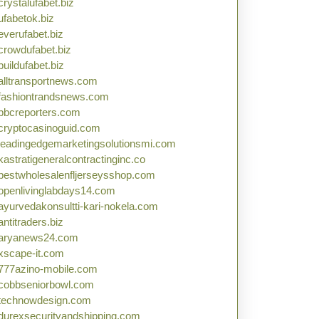
crystalufabet.biz
ufabetok.biz
everufabet.biz
crowdufabet.biz
buildufabet.biz
alltransportnews.com
fashiontrandsnews.com
bbcreporters.com
cryptocasinoguid.com
leadingedgemarketingsolutionsmi.com
kastratigeneralcontractinginc.co
bestwholesalenfljerseysshop.com
openlivinglabdays14.com
ayurvedakonsultti-kari-nokela.com
antitraders.biz
aryanews24.com
xscape-it.com
777azino-mobile.com
cobbseniorbowl.com
technowdesign.com
durexsecurityandshipping.com