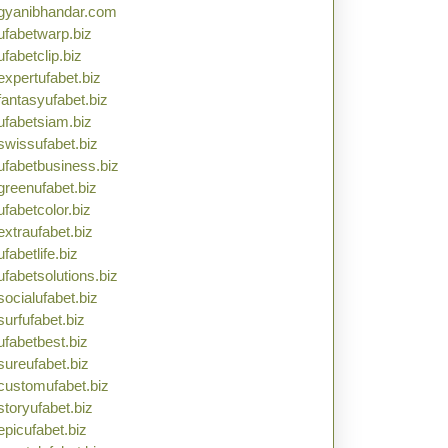
gyanibhandar.com
ufabetwarp.biz
ufabetclip.biz
expertufabet.biz
fantasyufabet.biz
ufabetsiam.biz
swissufabet.biz
ufabetbusiness.biz
greenufabet.biz
ufabetcolor.biz
extraufabet.biz
ufabetlife.biz
ufabetsolutions.biz
socialufabet.biz
surfufabet.biz
ufabetbest.biz
sureufabet.biz
customufabet.biz
storyufabet.biz
epicufabet.biz