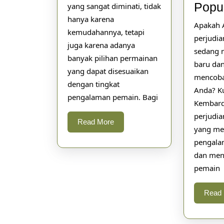
Terpopuler
Popu
yang sangat diminati, tidak
hanya karena
di
Apakah 
kemudahannya, tetapi
Indonesia
perjudia
juga karena adanya
untuk
sedang 
banyak pilihan permainan
baru da
Pemain
yang dapat disesuaikan
mencoba
Pemula
dengan tingkat
Anda? K
pengalaman pemain. Bagi
Kembarq
perjudia
Read
Read More
yang m
More
pengala
dan men
pemain
Read