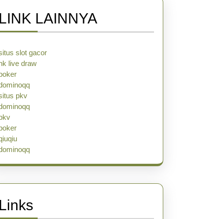
LINK LAINNYA
situs slot gacor
hk live draw
poker
dominoqq
situs pkv
dominoqq
pkv
poker
qiuqiu
dominoqq
Links