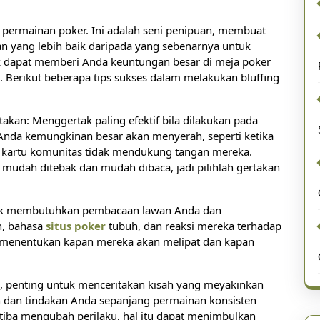
 permainan poker. Ini adalah seni penipuan, membuat
n yang lebih baik daripada yang sebenarnya untuk
dapat memberi Anda keuntungan besar di meja poker
Berikut beberapa tips sukses dalam melakukan bluffing
akan: Menggertak paling efektif bila dilakukan pada
 Anda kemungkinan besar akan menyerah, seperti ketika
a kartu komunitas tidak mendukung tangan mereka.
mudah ditebak dan mudah dibaca, jadi pilihlah gertakan
aik membutuhkan pembacaan lawan Anda dan
n, bahasa
situs poker
tubuh, dan reaksi mereka terhadap
uk menentukan kapan mereka akan melipat dan kapan
ak, penting untuk menceritakan kisah yang meyakinkan
an dan tindakan Anda sepanjang permainan konsisten
-tiba mengubah perilaku, hal itu dapat menimbulkan