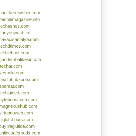
baeckereiweber.com
peoplemagazine.info
techashes.com
canyouwash.co
havadisantalya.com
techdtimes.com
techieboot.com
gundembalikesir.com
itechar.com
yesbold.com
healthhubzone.com
ebaraat.com
techjuiced.com
byteboosttech.com
magnexushub.com
virtuogoweb.com
biglotshours.com
buyliraglutide.com
kap
onlinesafemeds.com