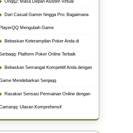
Oriqq2: Masa Depan Asisten Virtual
Dari Casual Gamer hingga Pro: Bagaimana
PlayerQQ Mengubah Game
Bebaskan Keterampilan Poker Anda di
Serbaqq: Platform Poker Online Terbaik
Bebaskan Semangat Kompetitif Anda dengan
Game Mendebarkan Senjaqq
Rasakan Sensasi Permainan Online dengan
Camarqq: Ulasan Komprehensif