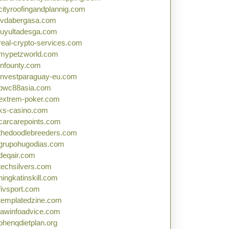
cityroofingandplannig.com
ivdabergasa.com
juyultadesga.com
real-crypto-services.com
mypetzworld.com
infounty.com
investparaguay-eu.com
bwc88asia.com
extrem-poker.com
ks-casino.com
carcarepoints.com
thedoodlebreeders.com
grupohugodias.com
deqair.com
techsilvers.com
ningkatinskill.com
fivsport.com
templatedzine.com
lawinfoadvice.com
phenqdietplan.org