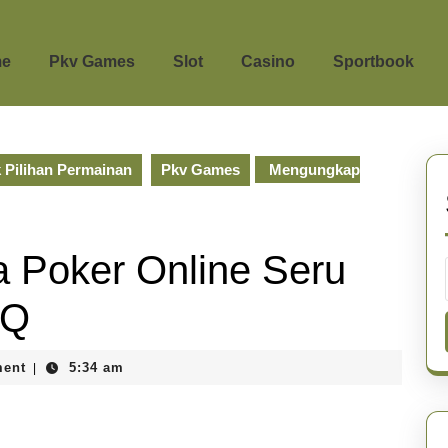
e
Pkv Games
Slot
Casino
Sportbook
 Pilihan Permainan
Pkv Games
Mengungkap
 Poker Online Seru
QQ
ent
5:34 am
|