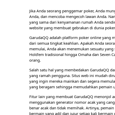
Jika Anda seorang penggemar poker, Anda mung
Anda, dan mencoba mengecoh lawan Anda. Nam
yang sama dari kenyamanan rumah Anda sendiri? 
website yang membuat gebrakan di dunia poker
GarudaQQ adalah platform poker online yang
dari semua tingkat keahlian. Apakah Anda seor
memulai, Anda akan menemukan sesuatu yang se
Hold’em tradisional hingga Omaha dan Seven Ca
orang.
Salah satu hal yang membedakan GarudaQQ dari
yang ramah pengguna. Situs web ini mudah d
yang ingin mereka mainkan dan segera memulai
yang beragam sehingga memudahkan pemain u
Fitur lain yang membuat GarudaQQ menonjol ada
menggunakan generator nomor acak yang cang
benar acak dan tidak memihak. Artinya, pema
bermain yang adil dan jujur ​​setiap kali bermai