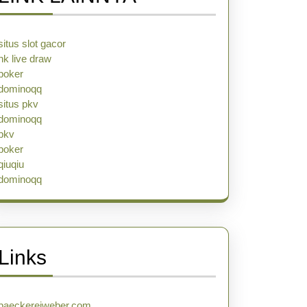
situs slot gacor
hk live draw
poker
dominoqq
situs pkv
dominoqq
pkv
poker
qiuqiu
dominoqq
Links
baeckereiweber.com