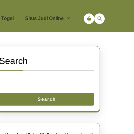
Togel
Situs Judi Online
Search
Search