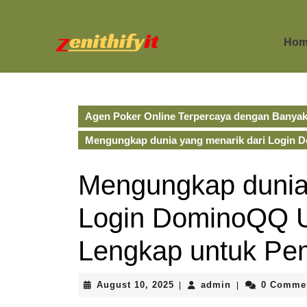
Skip
to
content
Hom
Skip
to
content
Agen Poker Online Terpercaya dengan Banyak
Mengungkap dunia yang menarik dari Login
Mengungkap dunia 
Login DominoQQ 
Lengkap untuk Pe
August
admin
August 10, 2025
admin
0 Comme
|
|
10,