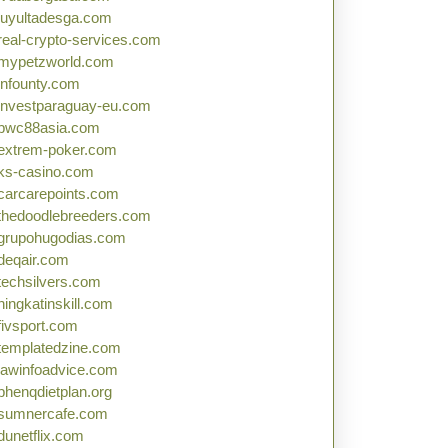
juyultadesga.com
real-crypto-services.com
mypetzworld.com
infounty.com
investparaguay-eu.com
bwc88asia.com
extrem-poker.com
ks-casino.com
carcarepoints.com
thedoodlebreeders.com
grupohugodias.com
deqair.com
techsilvers.com
ningkatinskill.com
fivsport.com
templatedzine.com
lawinfoadvice.com
phenqdietplan.org
sumnercafe.com
dunetflix.com