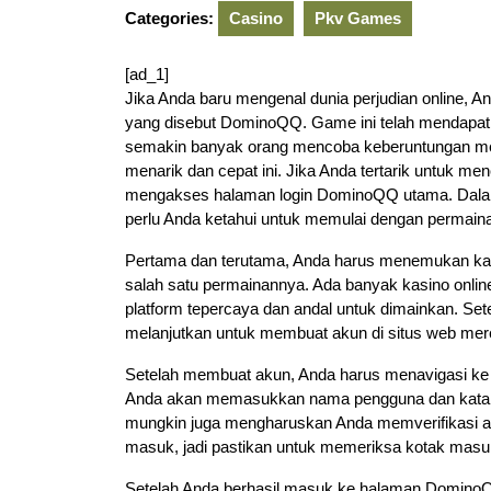
2025
Categories:
Casino
Pkv Games
[ad_1]
Jika Anda baru mengenal dunia perjudian online, 
yang disebut DominoQQ. Game ini telah mendapatk
semakin banyak orang mencoba keberuntungan m
menarik dan cepat ini. Jika Anda tertarik untuk me
mengakses halaman login DominoQQ utama. Dalam 
perlu Anda ketahui untuk memulai dengan permain
Pertama dan terutama, Anda harus menemukan k
salah satu permainannya. Ada banyak kasino online 
platform tepercaya dan andal untuk dimainkan. Se
melanjutkan untuk membuat akun di situs web mer
Setelah membuat akun, Anda harus menavigasi ke
Anda akan memasukkan nama pengguna dan kata s
mungkin juga mengharuskan Anda memverifikasi a
masuk, jadi pastikan untuk memeriksa kotak masuk 
Setelah Anda berhasil masuk ke halaman DominoQ