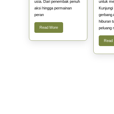
usia. Dari penembak penuh
untuk m
Hal
aksi hingga permainan
Kunjungi
Besar
peran
gerbang
Berikutnya
hiburan t
dalam
Read
Read More
peluang 
More
Game
Read
Online