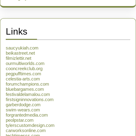
Links
saucyukiah.com
beikastreet.net
filmizlettir.net
ourmultiworlds.com
cooncreekclub.org
pegpufftimes.com
celestia-arts.com
forumchampions.com
bluebargames.com
festivaldelamalou.com
firstsigninnovations.com
garberdodge.com
swim-wears.com
forgrantedmedia.com
peolpstar.com
tylerscustomdesign.com
carworksonline.com
techtimesss.com