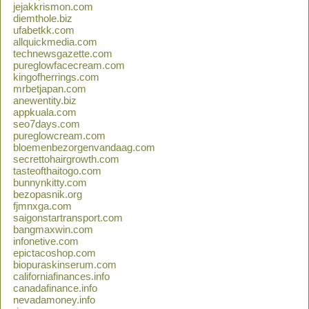
jejakkrismon.com
diemthole.biz
ufabetkk.com
allquickmedia.com
technewsgazette.com
pureglowfacecream.com
kingofherrings.com
mrbetjapan.com
anewentity.biz
appkuala.com
seo7days.com
pureglowcream.com
bloemenbezorgenvandaag.com
secrettohairgrowth.com
tasteofthaitogo.com
bunnynkitty.com
bezopasnik.org
fjmnxga.com
saigonstartransport.com
bangmaxwin.com
infonetive.com
epictacoshop.com
biopuraskinserum.com
californiafinances.info
canadafinance.info
nevadamoney.info