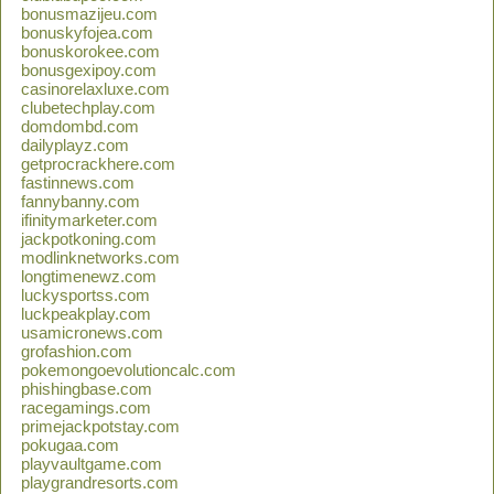
bonusmazijeu.com
bonuskyfojea.com
bonuskorokee.com
bonusgexipoy.com
casinorelaxluxe.com
clubetechplay.com
domdombd.com
dailyplayz.com
getprocrackhere.com
fastinnews.com
fannybanny.com
ifinitymarketer.com
jackpotkoning.com
modlinknetworks.com
longtimenewz.com
luckysportss.com
luckpeakplay.com
usamicronews.com
grofashion.com
pokemongoevolutioncalc.com
phishingbase.com
racegamings.com
primejackpotstay.com
pokugaa.com
playvaultgame.com
playgrandresorts.com