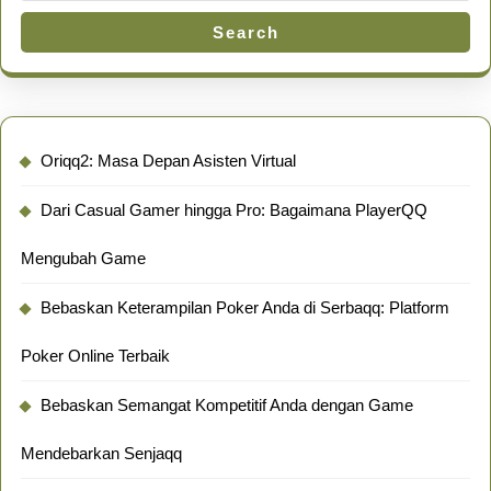
Search
Oriqq2: Masa Depan Asisten Virtual
Dari Casual Gamer hingga Pro: Bagaimana PlayerQQ
Mengubah Game
Bebaskan Keterampilan Poker Anda di Serbaqq: Platform
Poker Online Terbaik
Bebaskan Semangat Kompetitif Anda dengan Game
Mendebarkan Senjaqq