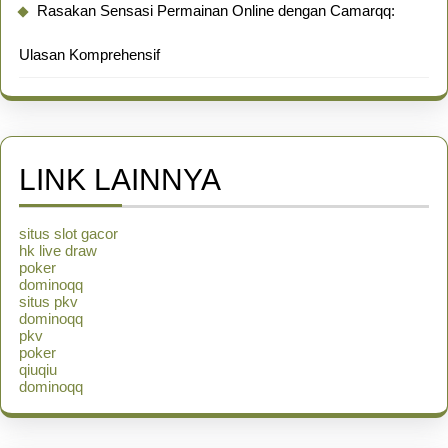
Rasakan Sensasi Permainan Online dengan Camarqq:
Ulasan Komprehensif
LINK LAINNYA
situs slot gacor
hk live draw
poker
dominoqq
situs pkv
dominoqq
pkv
poker
qiuqiu
dominoqq