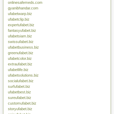
onlinesafemeds.com
gyanibhandar.com
ufabetwarp.biz
ufabetclip.biz
expertufabet.biz
fantasyufabet.biz
ufabetsiam.biz
swissufabet.biz
ufabetbusiness.biz
greenufabet.biz
ufabetcolor.biz
extraufabet.biz
ufabetlife.biz
ufabetsolutions.biz
socialufabet.biz
surfufabet.biz
ufabetbest.biz
sureufabet.biz
customufabet.biz
storyufabet.biz