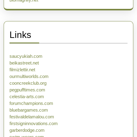
Links
saucyukiah.com
beikastreet.net
filmizlettir.net
ourmultiworlds.com
cooncreekclub.org
pegpufftimes.com
celestia-arts.com
forumchampions.com
bluebargames.com
festivaldelamalou.com
firstsigninnovations.com
garberdodge.com
swim-wears.com