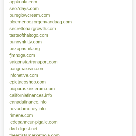
appkuala.com
seo7days.com
pureglowcream.com
bloemenbezorgenvandaag.com
secrettohairgrowth.com
tasteofthaitogo.com
bunnynkitty.com
bezopasnik.org
fjmnxga.com
saigonstartransport.com
bangmaxwin.com
infonetive.com
epictacoshop.com
biopuraskinserum.com
californiafinances.info
canadafinance.info
nevadamoney.info
rimene.com
ledepanneur-pigalle.com
dvd-digest.net
theartistsmarketnola.com