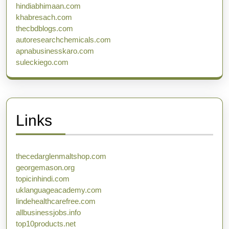
hindiabhimaan.com
khabresach.com
thecbdblogs.com
autoresearchchemicals.com
apnabusinesskaro.com
suleckiego.com
Links
thecedarglenmaltshop.com
georgemason.org
topicinhindi.com
uklanguageacademy.com
lindehealthcarefree.com
allbusinessjobs.info
top10products.net