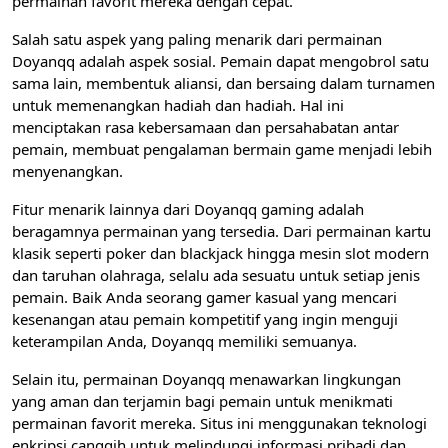
permainan favorit mereka dengan cepat.
Salah satu aspek yang paling menarik dari permainan
Doyanqq adalah aspek sosial. Pemain dapat mengobrol satu
sama lain, membentuk aliansi, dan bersaing dalam turnamen
untuk memenangkan hadiah dan hadiah. Hal ini
menciptakan rasa kebersamaan dan persahabatan antar
pemain, membuat pengalaman bermain game menjadi lebih
menyenangkan.
Fitur menarik lainnya dari Doyanqq gaming adalah
beragamnya permainan yang tersedia. Dari permainan kartu
klasik seperti poker dan blackjack hingga mesin slot modern
dan taruhan olahraga, selalu ada sesuatu untuk setiap jenis
pemain. Baik Anda seorang gamer kasual yang mencari
kesenangan atau pemain kompetitif yang ingin menguji
keterampilan Anda, Doyanqq memiliki semuanya.
Selain itu, permainan Doyanqq menawarkan lingkungan
yang aman dan terjamin bagi pemain untuk menikmati
permainan favorit mereka. Situs ini menggunakan teknologi
enkripsi canggih untuk melindungi informasi pribadi dan