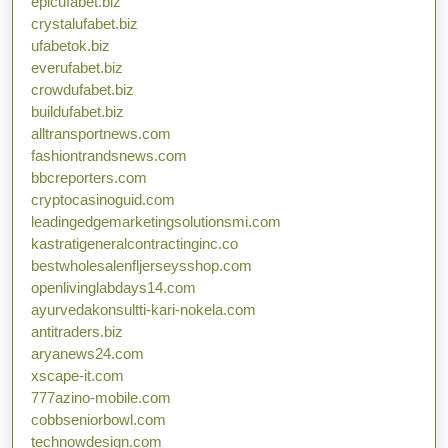
epicufabet.biz
crystalufabet.biz
ufabetok.biz
everufabet.biz
crowdufabet.biz
buildufabet.biz
alltransportnews.com
fashiontrandsnews.com
bbcreporters.com
cryptocasinoguid.com
leadingedgemarketingsolutionsmi.com
kastratigeneralcontractinginc.co
bestwholesalenfljerseysshop.com
openlivinglabdays14.com
ayurvedakonsultti-kari-nokela.com
antitraders.biz
aryanews24.com
xscape-it.com
777azino-mobile.com
cobbseniorbowl.com
technowdesign.com