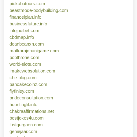
pickabatours.com
beastmode-bodybuilding.com
financelplan.info
businessfuture.info
infojudibet.com
cbdmap.info
deanbeanxn.com
matkarajdhanigame.com
popthrone.com
world-slots.com
imakewebsolution.com
che-blog.com
pancakecoinz.com
flyfinley.com
prideconsultation.com
hountinglil.info
chakraaffirmations.net
bestjokes4u.com
lustgurgaon.com
geniejaar.com