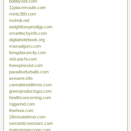
bobbyslot.com
11placemoulin.com
mintz360.com
mohob.net
weightlossprodigy.com
smarttechyinfo.com
digitalnotebook.org
maxualguru.com
bongdasuncity.com
slot-pachi.com
freespinsslot.com
paradisefurballs.com
aveuere.info
cannabinoidtimes.com
greenproductsgui.com
healthconcerning.com
rojgarind.com
fewhour.com
18minutetimer.com
semanticseostars.com
mainstreamzone.com