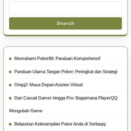
Search
Memahami Poker88: Panduan Komprehensif
Panduan Utama Tangan Poker: Peringkat dan Strategi
Oriqq2: Masa Depan Asisten Virtual
Dari Casual Gamer hingga Pro: Bagaimana PlayerQQ
Mengubah Game
Bebaskan Keterampilan Poker Anda di Serbaqq: