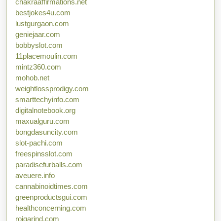
chakraaffirmations.net
bestjokes4u.com
lustgurgaon.com
geniejaar.com
bobbyslot.com
11placemoulin.com
mintz360.com
mohob.net
weightlossprodigy.com
smarttechyinfo.com
digitalnotebook.org
maxualguru.com
bongdasuncity.com
slot-pachi.com
freespinsslot.com
paradisefurballs.com
aveuere.info
cannabinoidtimes.com
greenproductsgui.com
healthconcerning.com
rojgarind.com