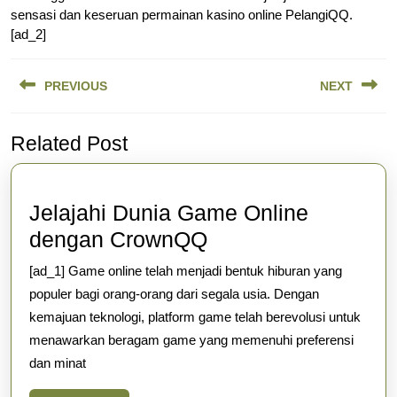
sensasi dan keseruan permainan kasino online PelangiQQ.
[ad_2]
Post
PREVIOUS
NEXT
navigation
Previous
Next
Related Post
post:
post:
Jelajahi Dunia Game Online
Jelajahi
dengan CrownQQ
Dunia
[ad_1] Game online telah menjadi bentuk hiburan yang
Game
populer bagi orang-orang dari segala usia. Dengan
Online
kemajuan teknologi, platform game telah berevolusi untuk
menawarkan beragam game yang memenuhi preferensi
dengan
dan minat
CrownQQ