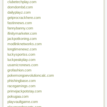
clubetechplay.com
domdombd.com
dailyplayz.com
getprocrackhere.com
fastinnews.com
fannybanny.com
ifinitymarketer.com
jackpotkoning.com
modlinknetworks.com
longtimenewz.com
luckysportss.com
luckpeakplay.com
usamicronews.com
grofashion.com
pokemongoevolutioncalc.com
phishingbase.com
racegamings.com
primejackpotstay.com
pokugaa.com
playvaultgame.com
playgrandresorts.com