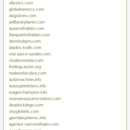
ollystvs.com
globalnewscx.com
dogslives.com
pdfbookplanet.com
queenofrattan.com
thequeenofrattan.com
denohubpro.com
blades-knife.com
one-piece-spoiler.com
studiooneiota.com
findingcasino.org
realworldcobra.com
automachine.info
autospeedsters.info
wagerchampion.info
monomousumicontest.com
deadricklingo.com
skyglobefx.com
gamblespherex.info
agentur-ramsenthaler.com