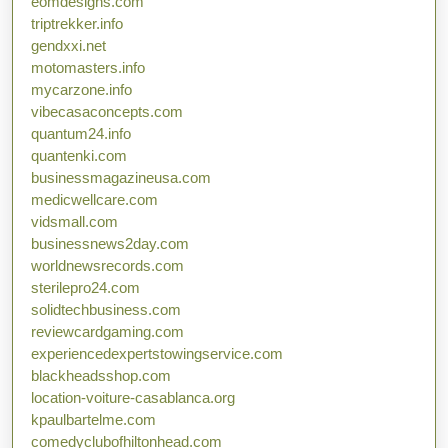
eomdesigns.com
triptrekker.info
gendxxi.net
motomasters.info
mycarzone.info
vibecasaconcepts.com
quantum24.info
quantenki.com
businessmagazineusa.com
medicwellcare.com
vidsmall.com
businessnews2day.com
worldnewsrecords.com
sterilepro24.com
solidtechbusiness.com
reviewcardgaming.com
experiencedexpertstowingservice.com
blackheadsshop.com
location-voiture-casablanca.org
kpaulbartelme.com
comedyclubofhiltonhead.com