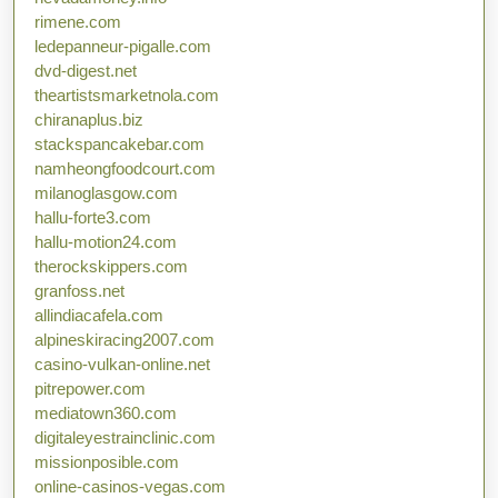
rimene.com
ledepanneur-pigalle.com
dvd-digest.net
theartistsmarketnola.com
chiranaplus.biz
stackspancakebar.com
namheongfoodcourt.com
milanoglasgow.com
hallu-forte3.com
hallu-motion24.com
therockskippers.com
granfoss.net
allindiacafela.com
alpineskiracing2007.com
casino-vulkan-online.net
pitrepower.com
mediatown360.com
digitaleyestrainclinic.com
missionposible.com
online-casinos-vegas.com