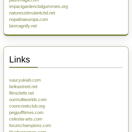
impactgardencbdgummies.org
naturesstimulantcbd.net
nopalinaeuropa.com
biomagnify.net
Links
saucyukiah.com
beikastreet.net
filmizlettir.net
ourmultiworlds.com
cooncreekclub.org
pegpufftimes.com
celestia-arts.com
forumchampions.com
bluebargames.com