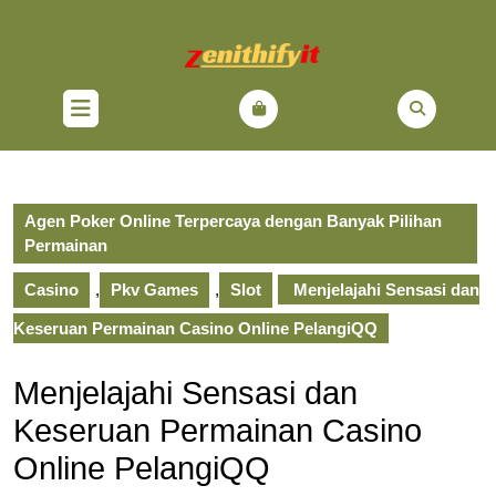
Skip
to
content
Skip
Open
to
Button
content
Agen Poker Online Terpercaya dengan Banyak Pilihan
Permainan
Casino
,
Pkv Games
,
Slot
Menjelajahi Sensasi dan
Keseruan Permainan Casino Online PelangiQQ
Menjelajahi Sensasi dan
Keseruan Permainan Casino
Online PelangiQQ