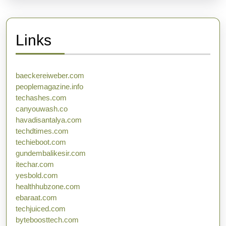
Links
baeckereiweber.com
peoplemagazine.info
techashes.com
canyouwash.co
havadisantalya.com
techdtimes.com
techieboot.com
gundembalikesir.com
itechar.com
yesbold.com
healthhubzone.com
ebaraat.com
techjuiced.com
byteboosttech.com