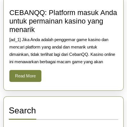
Situs
CEBANQQ: Platform masuk Anda
Terpercaya
untuk permainan kasino yang
CEBANQQ:
menarik
Platform
[ad_1] Jika Anda adalah penggemar game kasino dan
masuk
mencari platform yang andal dan menarik untuk
Anda
dimainkan, tidak terlihat lagi dari CebanQQ. Kasino online
ini menawarkan berbagai macam game yang akan
untuk
permainan
Read
Read More
kasino
More
yang
menarik
Search