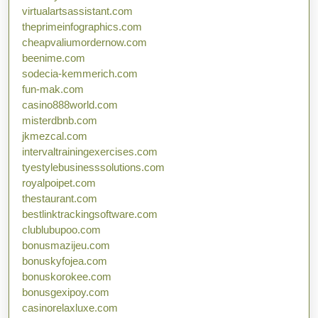
virtualartsassistant.com
theprimeinfographics.com
cheapvaliumordernow.com
beenime.com
sodecia-kemmerich.com
fun-mak.com
casino888world.com
misterdbnb.com
jkmezcal.com
intervaltrainingexercises.com
tyestylebusinesssolutions.com
royalpoipet.com
thestaurant.com
bestlinktrackingsoftware.com
clublubupoo.com
bonusmazijeu.com
bonuskyfojea.com
bonuskorokee.com
bonusgexipoy.com
casinorelaxluxe.com