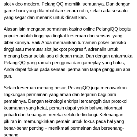
slot video modern, PelangiQQ memiliki semuanya. Dan dengan
game baru yang ditambahkan secara rutin, selalu ada sesuatu
yang segar dan menarik untuk dinantikan.
Alasan lain mengapa permainan kasino online PelangiQQ begitu
populer adalah tingginya tingkat keseruan dan sensasi yang
diberikannya. Baik Anda memainkan turnamen poker berisiko
tinggi atau memutar slot jackpot progresif, adrenalin untuk
menang besar selalu ada di depan mata. Dan dengan antarmuka
PelangiQQ yang ramah pengguna dan gameplay yang halus,
Anda dapat fokus pada sensasi permainan tanpa gangguan apa
pun.
Selain keseruan menang besar, PelangiQQ juga menawarkan
lingkungan permainan yang aman dan terjamin bagi para
pemainnya. Dengan teknologi enkripsi tercanggih dan protokol
keamanan yang ketat, pemain dapat yakin bahwa informasi
pribadi dan keuangan mereka selalu terlindungi. Ketenangan
pikiran ini memungkinkan pemain untuk fokus pada hal yang
benar-benar penting – menikmati permainan dan bersenang-
senang.