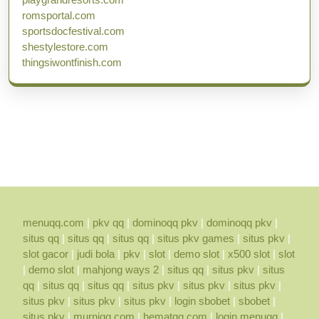
romsportal.com
sportsdocfestival.com
shestylestore.com
thingsiwontfinish.com
menuqq.com
|
pkv qq
|
dominoqq pkv
|
dominoqq pkv
|
situs qq
|
situs qq
|
situs qq
|
situs pkv games
|
situs pkv
|
slot gacor
|
judi bola
|
pkv
|
slot
|
demo slot
|
x500 slot
|
slot
|
demo slot
|
mahjong ways 2
|
situs qq
|
situs pkv
|
situs
qq
|
situs qq
|
situs qq
|
situs pkv
|
situs pkv
|
situs pkv
|
situs pkv
|
situs pkv
|
situs pkv
|
login sbobet
|
sbobet
|
situs pkv
|
murniqq.com
|
hematqq.com
|
login menuqq
|