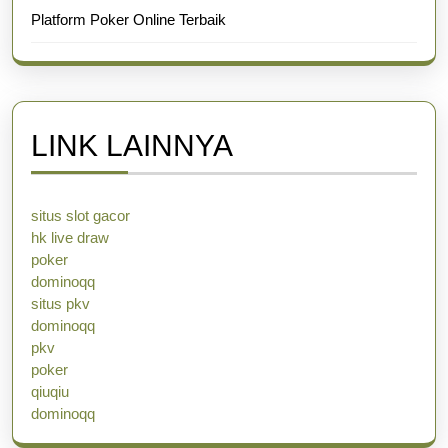
Platform Poker Online Terbaik
LINK LAINNYA
situs slot gacor
hk live draw
poker
dominoqq
situs pkv
dominoqq
pkv
poker
qiuqiu
dominoqq