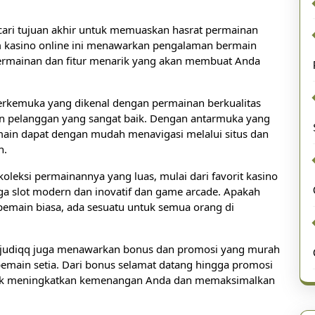
ari tujuan akhir untuk memuaskan hasrat permainan
form kasino online ini menawarkan pengalaman bermain
ermainan dan fitur menarik yang akan membuat Anda
 terkemuka yang dikenal dengan permainan berkualitas
an pelanggan yang sangat baik. Dengan antarmuka yang
ain dapat dengan mudah menavigasi melalui situs dan
n.
koleksi permainannya yang luas, mulai dari favorit kasino
ingga slot modern dan inovatif dan game arcade. Apakah
emain biasa, ada sesuatu untuk semua orang di
ajudiqq juga menawarkan bonus dan promosi yang murah
emain setia. Dari bonus selamat datang hingga promosi
tuk meningkatkan kemenangan Anda dan memaksimalkan