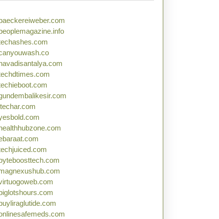
baeckereiweber.com
peoplemagazine.info
techashes.com
canyouwash.co
havadisantalya.com
techdtimes.com
techieboot.com
gundembalikesir.com
a
itechar.com
n
yesbold.com
n:
healthhubzone.com
ebaraat.com
i
techjuiced.com
qq
byteboosttech.com
magnexushub.com
virtuogoweb.com
biglotshours.com
buyliraglutide.com
onlinesafemeds.com