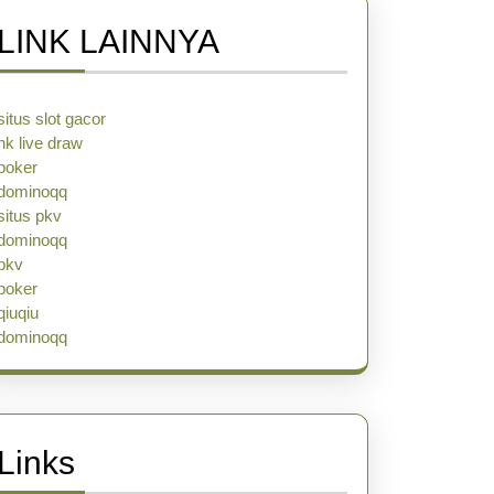
LINK LAINNYA
situs slot gacor
hk live draw
poker
dominoqq
situs pkv
dominoqq
pkv
poker
qiuqiu
dominoqq
Links