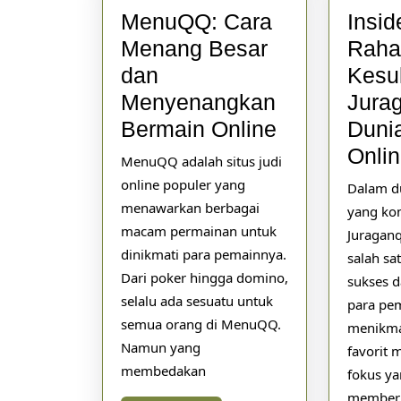
MenuQQ: Cara
Insid
Menang Besar
Rahas
dan
Kesu
Menyenangkan
Jura
MenuQQ:
Bermain Online
Duni
Cara
Onli
MenuQQ adalah situs judi
Menang
online populer yang
Dalam d
Besar
menawarkan berbagai
yang kom
macam permainan untuk
dan
Juraganq
dinikmati para pemainnya.
salah sa
Menyenang
Dari poker hingga domino,
sukses d
Bermain
selalu ada sesuatu untuk
para pe
Online
semua orang di MenuQQ.
menikma
Namun yang
favorit 
membedakan
fokus y
member