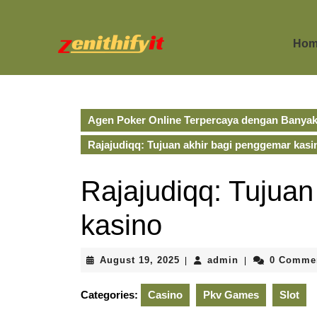
Skip
to
content
Hom
Skip
to
content
Agen Poker Online Terpercaya dengan Banyak
Rajajudiqq: Tujuan akhir bagi penggemar kasi
Rajajudiqq: Tujuan
kasino
August
admin
August 19, 2025
admin
0 Comme
|
|
19,
2025
Categories:
Casino
Pkv Games
Slot