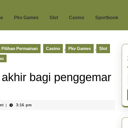
e
Pkv Games
Slot
Casino
Sportbook
 Pilihan Permainan
Casino
,
Pkv Games
,
Slot
no
 akhir bagi penggemar
nt
3:16 pm
|