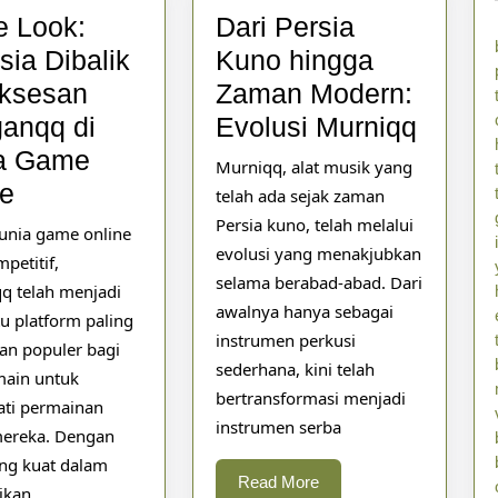
e Look:
Dari Persia
ia Dibalik
Kuno hingga
ksesan
Zaman Modern:
Dari
ganqq di
Evolusi Murniqq
Persia
a Game
Murniqq, alat musik yang
Inside
Kuno
ne
telah ada sejak zaman
Look:
hingg
Persia kuno, telah melalui
unia game online
evolusi yang menakjubkan
Rahasia
Zama
petitif,
selama berabad-abad. Dari
Dibalik
Moder
q telah menjadi
awalnya hanya sebagai
tu platform paling
kan
Kesuksesan
Evolus
instrumen perkusi
an populer bagi
Juraganqq
Murni
sederhana, kini telah
main untuk
di
bertransformasi menjadi
ti permainan
Dunia
instrumen serba
mereka. Dengan
Game
ang kuat dalam
Read
Read More
Online
ikan