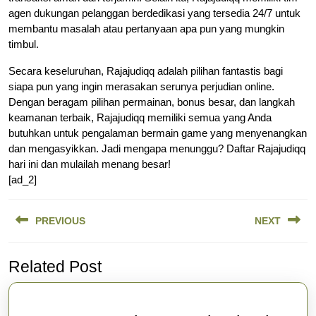
agen dukungan pelanggan berdedikasi yang tersedia 24/7 untuk
membantu masalah atau pertanyaan apa pun yang mungkin
timbul.
Secara keseluruhan, Rajajudiqq adalah pilihan fantastis bagi
siapa pun yang ingin merasakan serunya perjudian online.
Dengan beragam pilihan permainan, bonus besar, dan langkah
keamanan terbaik, Rajajudiqq memiliki semua yang Anda
butuhkan untuk pengalaman bermain game yang menyenangkan
dan mengasyikkan. Jadi mengapa menunggu? Daftar Rajajudiqq
hari ini dan mulailah menang besar!
[ad_2]
Post
PREVIOUS
NEXT
navigation
Previous
Next
Related Post
post:
post: