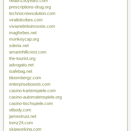
health150years.com
prescriptions-drug.org
technocrewsolution.com
viraltokvibes.com
vivianebritoimoveis.com
magforbes.net
monkeycap.org
sdenix.net
amarinhillcrest.com
the-tourist.org
advogato.net
isafebag.net
bloombergz.com
enterpriseboosts.com
casino-kartenspiele.com
casino-automatenspiele.org
casino-tischspiele.com
otbody.com
jamestrust.net
trenz24.com
skipworking.com