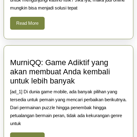
Judi
mungkin bisa menjadi solusi tepat
Online
bersama
Read
Read More
IndoQQ
More
MurniQQ: Game Adiktif yang
akan membuat Anda kembali
MurniQQ:
untuk lebih banyak
Game
[ad_1] Di dunia game mobile, ada banyak pilihan yang
Adiktif
tersedia untuk pemain yang mencari perbaikan berikutnya.
yang
Dari permainan puzzle hingga penembak hingga
petualangan bermain peran, tidak ada kekurangan genre
akan
untuk
membuat
Anda