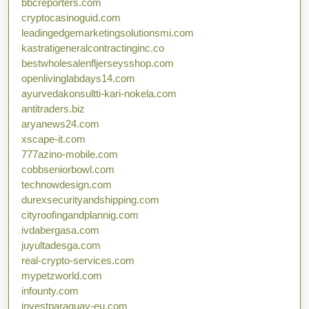
bbcreporters.com
cryptocasinoguid.com
leadingedgemarketingsolutionsmi.com
kastratigeneralcontractinginc.co
bestwholesalenfljerseysshop.com
openlivinglabdays14.com
ayurvedakonsultti-kari-nokela.com
antitraders.biz
aryanews24.com
xscape-it.com
777azino-mobile.com
cobbseniorbowl.com
technowdesign.com
durexsecurityandshipping.com
cityroofingandplannig.com
ivdabergasa.com
juyultadesga.com
real-crypto-services.com
mypetzworld.com
infounty.com
investparaguay-eu.com