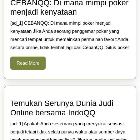
CEBANQQ: Di mana mimpi poker
CEBANQQ:
menjadi kenyataan
Di
[ad_1] CEBANQQ: Di mana mimpi poker menjadi
mana
kenyataan Jika Anda seorang penggemar poker yang
mimpi
mencari tempat untuk memainkan permainan favorit Anda
secara online, tidak terlihat lagi dari CebanQQ. Situs poker
poker
menjadi
Read
Read More
kenyataan
More
Temukan Serunya Dunia Judi
Temukan
Online bersama IndoQQ
Serunya
[ad_1] Apakah Anda seseorang yang menyukai sensasi
Dunia
berjudi tetapi tidak selalu punya waktu atau sumber daya
untuk mengunjungi kasino fisik? Jika iya, maka judi online