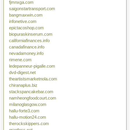
fjmnxga.com
saigonstartransport.com
bangmaxwin.com
infonetive.com
epictacoshop.com
biopuraskinserum.com
californiafinances.info
canadafinance.info
nevadamoney.info
rimene.com
ledepanneur-pigalle.com
dvd-digest.net
theartistsmarketnola.com
chiranaplus.biz
stackspancakebar.com
namheongfoodcourt.com
milanoglasgow.com
hallu-forte3.com
hallu-motion24.com
therockskippers.com
granfoss.net