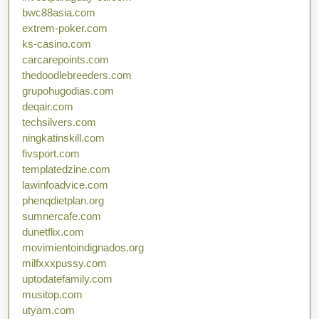
bwc88asia.com
extrem-poker.com
ks-casino.com
carcarepoints.com
thedoodlebreeders.com
grupohugodias.com
deqair.com
techsilvers.com
ningkatinskill.com
fivsport.com
templatedzine.com
lawinfoadvice.com
phenqdietplan.org
sumnercafe.com
dunetflix.com
movimientoindignados.org
milfxxxpussy.com
uptodatefamily.com
musitop.com
utyam.com