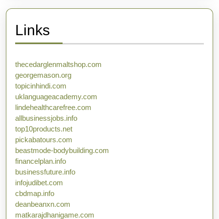
Links
thecedarglenmaltshop.com
georgemason.org
topicinhindi.com
uklanguageacademy.com
lindehealthcarefree.com
allbusinessjobs.info
top10products.net
pickabatours.com
beastmode-bodybuilding.com
financelplan.info
businessfuture.info
infojudibet.com
cbdmap.info
deanbeanxn.com
matkarajdhanigame.com