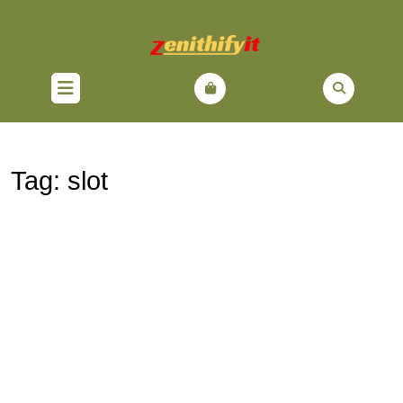
Skip
to
content
Skip
Open
to
Button
content
Tag:
slot
Panduan Pemula PKV Games:
Panduan
Semua yang Perlu Anda Ketahui