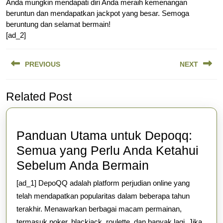
Anda mungkin mendapati diri Anda meraih kemenangan
beruntun dan mendapatkan jackpot yang besar. Semoga
beruntung dan selamat bermain!
[ad_2]
Post
PREVIOUS
NEXT
navigation
Previous
Next
Related Post
post:
post:
Panduan Utama untuk Depoqq:
Semua yang Perlu Anda Ketahui
Panduan
Sebelum Anda Bermain
Utama
[ad_1] DepoQQ adalah platform perjudian online yang
untuk
telah mendapatkan popularitas dalam beberapa tahun
Depoqq:
terakhir. Menawarkan berbagai macam permainan,
termasuk poker, blackjack, roulette, dan banyak lagi. Jika