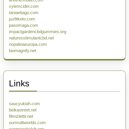
xylemcider.com
taniaetiago.com
juzfitketo.com
pasomaga.com
impactgardencbdgummies.org
naturesstimulantcbd.net
nopalinaeuropa.com
biomagnify.net
Links
saucyukiah.com
beikastreet.net
filmizlettir.net
ourmultiworlds.com
cooncreekclub.org