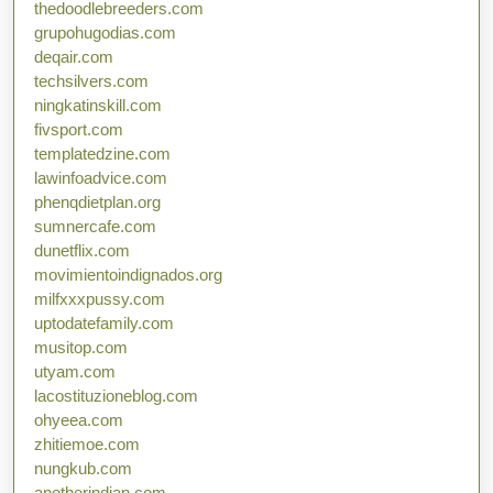
thedoodlebreeders.com
grupohugodias.com
deqair.com
techsilvers.com
ningkatinskill.com
fivsport.com
templatedzine.com
lawinfoadvice.com
phenqdietplan.org
sumnercafe.com
dunetflix.com
movimientoindignados.org
milfxxxpussy.com
uptodatefamily.com
musitop.com
utyam.com
lacostituzioneblog.com
ohyeea.com
zhitiemoe.com
nungkub.com
anotherindian.com