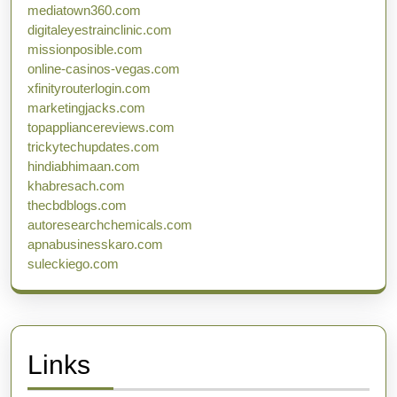
mediatown360.com
digitaleyestrainclinic.com
missionposible.com
online-casinos-vegas.com
xfinityrouterlogin.com
marketingjacks.com
topappliancereviews.com
trickytechupdates.com
hindiabhimaan.com
khabresach.com
thecbdblogs.com
autoresearchchemicals.com
apnabusinesskaro.com
suleckiego.com
Links