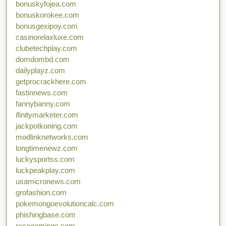
bonuskyfojea.com
bonuskorokee.com
bonusgexipoy.com
casinorelaxluxe.com
clubetechplay.com
domdombd.com
dailyplayz.com
getprocrackhere.com
fastinnews.com
fannybanny.com
ifinitymarketer.com
jackpotkoning.com
modlinknetworks.com
longtimenewz.com
luckysportss.com
luckpeakplay.com
usamicronews.com
grofashion.com
pokemongoevolutioncalc.com
phishingbase.com
racegamings.com