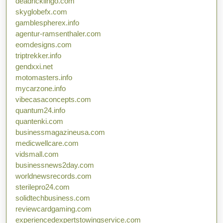
deadricklingo.com
skyglobefx.com
gamblespherex.info
agentur-ramsenthaler.com
eomdesigns.com
triptrekker.info
gendxxi.net
motomasters.info
mycarzone.info
vibecasaconcepts.com
quantum24.info
quantenki.com
businessmagazineusa.com
medicwellcare.com
vidsmall.com
businessnews2day.com
worldnewsrecords.com
sterilepro24.com
solidtechbusiness.com
reviewcardgaming.com
experiencedexpertstowingservice.com