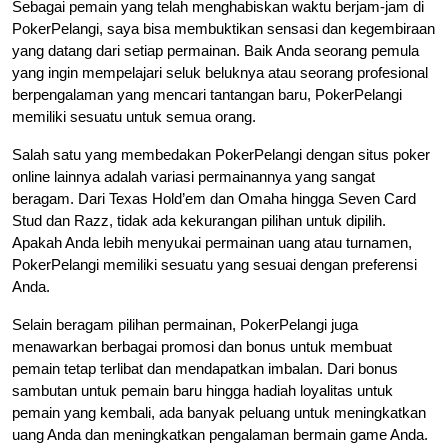
Sebagai pemain yang telah menghabiskan waktu berjam-jam di
PokerPelangi, saya bisa membuktikan sensasi dan kegembiraan
yang datang dari setiap permainan. Baik Anda seorang pemula
yang ingin mempelajari seluk beluknya atau seorang profesional
berpengalaman yang mencari tantangan baru, PokerPelangi
memiliki sesuatu untuk semua orang.
Salah satu yang membedakan PokerPelangi dengan situs poker
online lainnya adalah variasi permainannya yang sangat
beragam. Dari Texas Hold’em dan Omaha hingga Seven Card
Stud dan Razz, tidak ada kekurangan pilihan untuk dipilih.
Apakah Anda lebih menyukai permainan uang atau turnamen,
PokerPelangi memiliki sesuatu yang sesuai dengan preferensi
Anda.
Selain beragam pilihan permainan, PokerPelangi juga
menawarkan berbagai promosi dan bonus untuk membuat
pemain tetap terlibat dan mendapatkan imbalan. Dari bonus
sambutan untuk pemain baru hingga hadiah loyalitas untuk
pemain yang kembali, ada banyak peluang untuk meningkatkan
uang Anda dan meningkatkan pengalaman bermain game Anda.