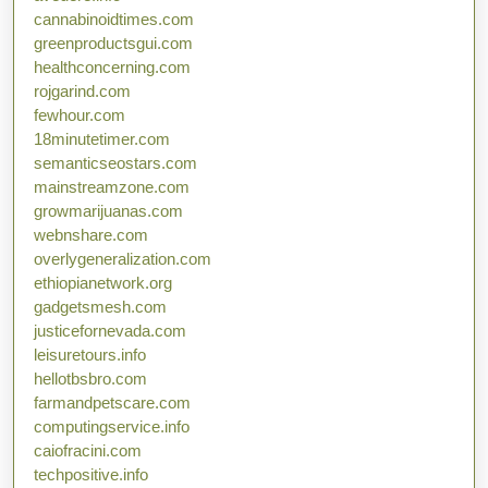
cannabinoidtimes.com
greenproductsgui.com
healthconcerning.com
rojgarind.com
fewhour.com
18minutetimer.com
semanticseostars.com
mainstreamzone.com
growmarijuanas.com
webnshare.com
overlygeneralization.com
ethiopianetwork.org
gadgetsmesh.com
justicefornevada.com
leisuretours.info
hellotbsbro.com
farmandpetscare.com
computingservice.info
caiofracini.com
techpositive.info