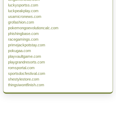
luckysportss.com
luckpeakplay.com
usamicronews.com
grofashion.com
pokemongoevolutioncalc.com
phishingbase.com
racegamings.com
primejackpotstay.com
pokugaa.com
playvaultgame.com
playgrandresorts.com
romsportal.com
sportsdocfestival.com
shestylestore.com
thingsiwontfinish.com