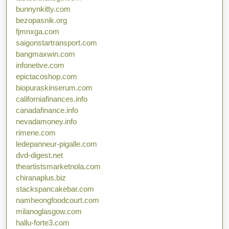
bunnynkitty.com
bezopasnik.org
fjmnxga.com
saigonstartransport.com
bangmaxwin.com
infonetive.com
epictacoshop.com
biopuraskinserum.com
californiafinances.info
canadafinance.info
nevadamoney.info
rimene.com
ledepanneur-pigalle.com
dvd-digest.net
theartistsmarketnola.com
chiranaplus.biz
stackspancakebar.com
namheongfoodcourt.com
milanoglasgow.com
hallu-forte3.com