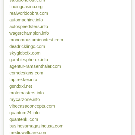
findingcasino.org
realworldcobra.com
automachine.info
autospeedsters.info
wagerchampion.info
monomousumicontest.com
deadricklingo.com
skyglobefx.com
gamblespherex.info
agentur-ramsenthaler.com
eomdesigns.com
triptrekker.info
gendxxi.net
motomasters.info
mycarzone.info
vibecasaconcepts.com
quantum24.info
quantenki.com
businessmagazineusa.com
medicwellcare.com