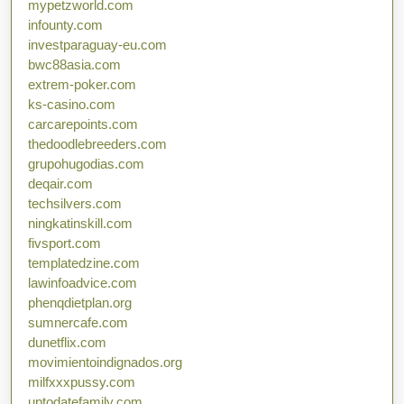
mypetzworld.com
infounty.com
investparaguay-eu.com
bwc88asia.com
extrem-poker.com
ks-casino.com
carcarepoints.com
thedoodlebreeders.com
grupohugodias.com
deqair.com
techsilvers.com
ningkatinskill.com
fivsport.com
templatedzine.com
lawinfoadvice.com
phenqdietplan.org
sumnercafe.com
dunetflix.com
movimientoindignados.org
milfxxxpussy.com
uptodatefamily.com