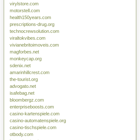
virylstore.com
motorstell.com
health150years.com
prescriptions-drug.org
technocrewsolution.com
viraltokvibes.com
vivianebritoimoveis.com
magforbes.net
monkeycap.org
sdenix.net
amarinhillcrest.com
the-tourist.org
advogato.net
isafebag.net
bloombergz.com
enterpriseboosts.com
casino-kartenspiele.com
casino-automatenspiele.org
casino-tischspiele.com
otbody.com