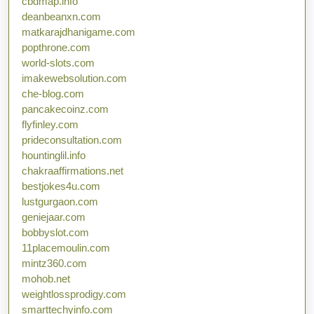
cbdmap.info
deanbeanxn.com
matkarajdhanigame.com
popthrone.com
world-slots.com
imakewebsolution.com
che-blog.com
pancakecoinz.com
flyfinley.com
prideconsultation.com
hountinglil.info
chakraaffirmations.net
bestjokes4u.com
lustgurgaon.com
geniejaar.com
bobbyslot.com
11placemoulin.com
mintz360.com
mohob.net
weightlossprodigy.com
smarttechyinfo.com