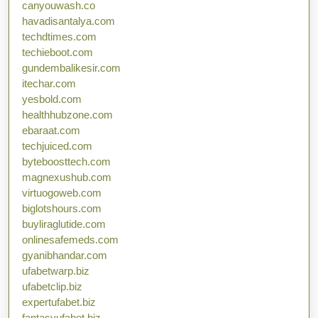
canyouwash.co
havadisantalya.com
techdtimes.com
techieboot.com
gundembalikesir.com
itechar.com
yesbold.com
healthhubzone.com
ebaraat.com
techjuiced.com
byteboosttech.com
magnexushub.com
virtuogoweb.com
biglotshours.com
buyliraglutide.com
onlinesafemeds.com
gyanibhandar.com
ufabetwarp.biz
ufabetclip.biz
expertufabet.biz
fantasyufabet.biz