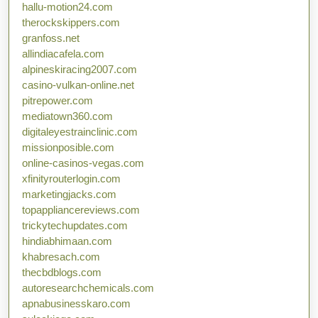
hallu-motion24.com
therockskippers.com
granfoss.net
allindiacafela.com
alpineskiracing2007.com
casino-vulkan-online.net
pitrepower.com
mediatown360.com
digitaleyestrainclinic.com
missionposible.com
online-casinos-vegas.com
xfinityrouterlogin.com
marketingjacks.com
topappliancereviews.com
trickytechupdates.com
hindiabhimaan.com
khabresach.com
thecbdblogs.com
autoresearchchemicals.com
apnabusinesskaro.com