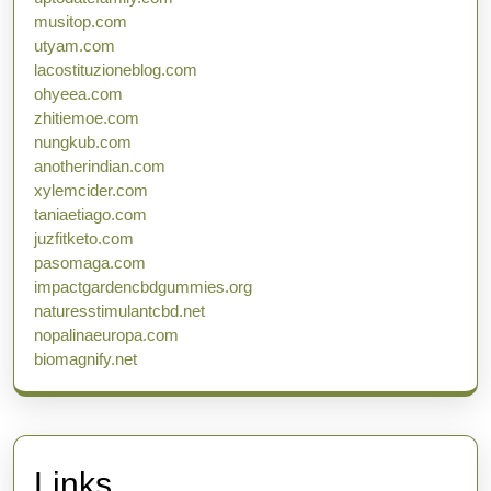
musitop.com
utyam.com
lacostituzioneblog.com
ohyeea.com
zhitiemoe.com
nungkub.com
anotherindian.com
xylemcider.com
taniaetiago.com
juzfitketo.com
pasomaga.com
impactgardencbdgummies.org
naturesstimulantcbd.net
nopalinaeuropa.com
biomagnify.net
Links