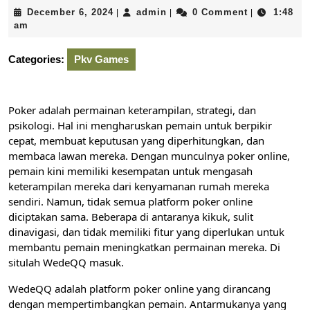
December
admin
December 6, 2024
admin
0 Comment
1:48
|
|
|
6,
am
2024
Categories:
Pkv Games
Poker adalah permainan keterampilan, strategi, dan
psikologi. Hal ini mengharuskan pemain untuk berpikir
cepat, membuat keputusan yang diperhitungkan, dan
membaca lawan mereka. Dengan munculnya poker online,
pemain kini memiliki kesempatan untuk mengasah
keterampilan mereka dari kenyamanan rumah mereka
sendiri. Namun, tidak semua platform poker online
diciptakan sama. Beberapa di antaranya kikuk, sulit
dinavigasi, dan tidak memiliki fitur yang diperlukan untuk
membantu pemain meningkatkan permainan mereka. Di
situlah WedeQQ masuk.
WedeQQ adalah platform poker online yang dirancang
dengan mempertimbangkan pemain. Antarmukanya yang