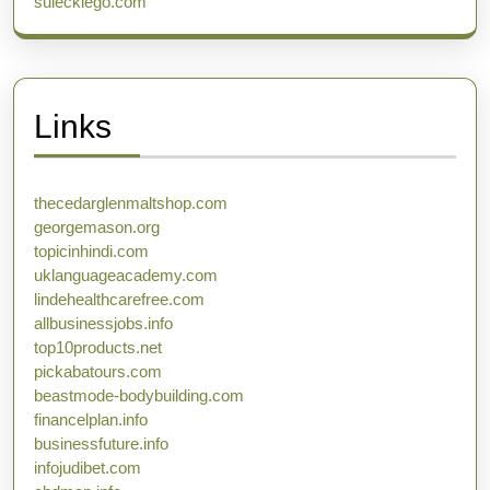
suleckiego.com
Links
thecedarglenmaltshop.com
georgemason.org
topicinhindi.com
uklanguageacademy.com
lindehealthcarefree.com
allbusinessjobs.info
top10products.net
pickabatours.com
beastmode-bodybuilding.com
financelplan.info
businessfuture.info
infojudibet.com