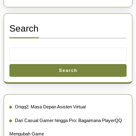
pecinta
kasino
Search
Search
Oriqq2: Masa Depan Asisten Virtual
Dari Casual Gamer hingga Pro: Bagaimana PlayerQQ
Mengubah Game