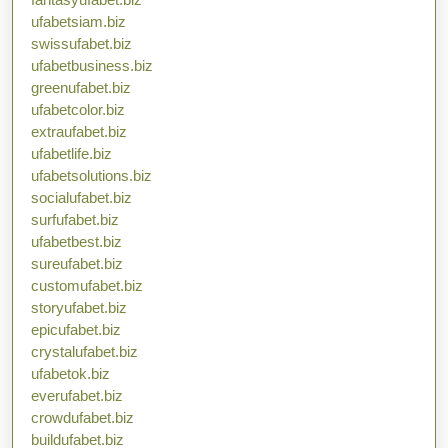
ufabetsiam.biz
swissufabet.biz
ufabetbusiness.biz
greenufabet.biz
ufabetcolor.biz
extraufabet.biz
ufabetlife.biz
ufabetsolutions.biz
socialufabet.biz
surfufabet.biz
ufabetbest.biz
sureufabet.biz
customufabet.biz
storyufabet.biz
epicufabet.biz
crystalufabet.biz
ufabetok.biz
everufabet.biz
crowdufabet.biz
buildufabet.biz