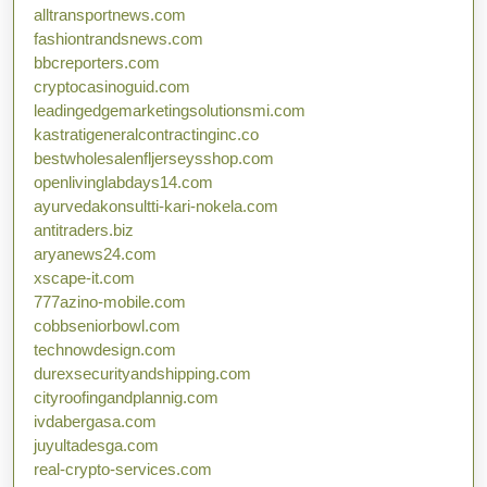
alltransportnews.com
fashiontrandsnews.com
bbcreporters.com
cryptocasinoguid.com
leadingedgemarketingsolutionsmi.com
kastratigeneralcontractinginc.co
bestwholesalenfljerseysshop.com
openlivinglabdays14.com
ayurvedakonsultti-kari-nokela.com
antitraders.biz
aryanews24.com
xscape-it.com
777azino-mobile.com
cobbseniorbowl.com
technowdesign.com
durexsecurityandshipping.com
cityroofingandplannig.com
ivdabergasa.com
juyultadesga.com
real-crypto-services.com