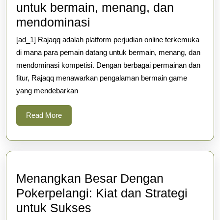
untuk bermain, menang, dan
Rajaqq:
mendominasi
Di
[ad_1] Rajaqq adalah platform perjudian online terkemuka
mana
di mana para pemain datang untuk bermain, menang, dan
pemain
mendominasi kompetisi. Dengan berbagai permainan dan
fitur, Rajaqq menawarkan pengalaman bermain game
datang
yang mendebarkan
untuk
bermain,
Read
Read More
menang,
More
dan
mendominasi
Menangkan Besar Dengan
Pokerpelangi: Kiat dan Strategi
Menangkan
untuk Sukses