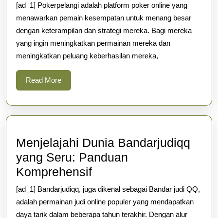
Besar
[ad_1] Pokerpelangi adalah platform poker online yang
Dengan
menawarkan pemain kesempatan untuk menang besar
Pokerpelangi:
dengan keterampilan dan strategi mereka. Bagi mereka
yang ingin meningkatkan permainan mereka dan
Kiat
meningkatkan peluang keberhasilan mereka,
dan
Strategi
Read
Read More
untuk
More
Sukses
Menjelajahi Dunia Bandarjudiqq
yang Seru: Panduan
Menjelajahi
Komprehensif
Dunia
[ad_1] Bandarjudiqq, juga dikenal sebagai Bandar judi QQ,
Bandarjudiqq
adalah permainan judi online populer yang mendapatkan
yang
daya tarik dalam beberapa tahun terakhir. Dengan alur