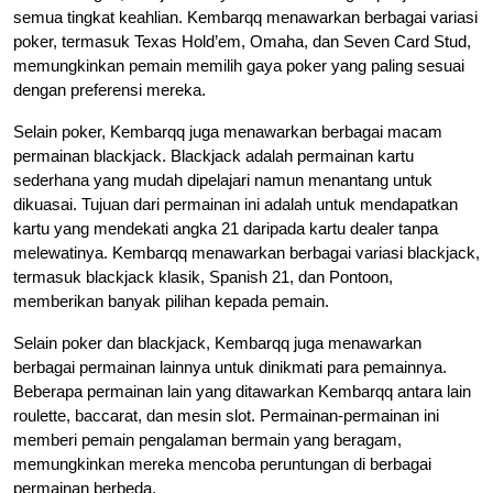
semua tingkat keahlian. Kembarqq menawarkan berbagai variasi
poker, termasuk Texas Hold’em, Omaha, dan Seven Card Stud,
memungkinkan pemain memilih gaya poker yang paling sesuai
dengan preferensi mereka.
Selain poker, Kembarqq juga menawarkan berbagai macam
permainan blackjack. Blackjack adalah permainan kartu
sederhana yang mudah dipelajari namun menantang untuk
dikuasai. Tujuan dari permainan ini adalah untuk mendapatkan
kartu yang mendekati angka 21 daripada kartu dealer tanpa
melewatinya. Kembarqq menawarkan berbagai variasi blackjack,
termasuk blackjack klasik, Spanish 21, dan Pontoon,
memberikan banyak pilihan kepada pemain.
Selain poker dan blackjack, Kembarqq juga menawarkan
berbagai permainan lainnya untuk dinikmati para pemainnya.
Beberapa permainan lain yang ditawarkan Kembarqq antara lain
roulette, baccarat, dan mesin slot. Permainan-permainan ini
memberi pemain pengalaman bermain yang beragam,
memungkinkan mereka mencoba peruntungan di berbagai
permainan berbeda.