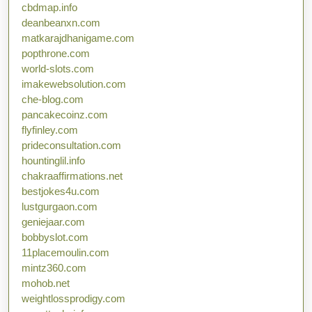
cbdmap.info
deanbeanxn.com
matkarajdhanigame.com
popthrone.com
world-slots.com
imakewebsolution.com
che-blog.com
pancakecoinz.com
flyfinley.com
prideconsultation.com
hountinglil.info
chakraaffirmations.net
bestjokes4u.com
lustgurgaon.com
geniejaar.com
bobbyslot.com
11placemoulin.com
mintz360.com
mohob.net
weightlossprodigy.com