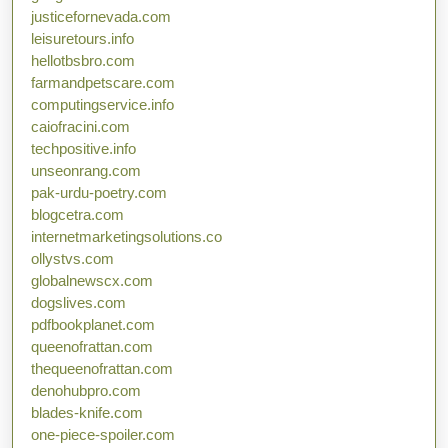
justicefornevada.com
leisuretours.info
hellotbsbro.com
farmandpetscare.com
computingservice.info
caiofracini.com
techpositive.info
unseonrang.com
pak-urdu-poetry.com
blogcetra.com
internetmarketingsolutions.co
ollystvs.com
globalnewscx.com
dogslives.com
pdfbookplanet.com
queenofrattan.com
thequeenofrattan.com
denohubpro.com
blades-knife.com
one-piece-spoiler.com