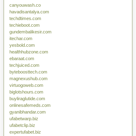
canyouwash.co
havadisantalya.com
techdtimes.com
techieboot.com
gundembalikesir.com
itechar.com
yesbold.com
healthhubzone.com
ebaraat.com
techjuiced.com
byteboosttech.com
magnexushub.com
virtuogoweb.com
biglotshours.com
buyliraglutide.com
onlinesafemeds.com
gyanibhandar.com
ufabetwarp.biz
ufabetclip.biz
expertufabet.biz