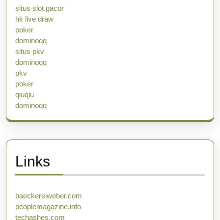
situs slot gacor
hk live draw
poker
dominoqq
situs pkv
dominoqq
pkv
poker
qiuqiu
dominoqq
Links
baeckereiweber.com
peoplemagazine.info
techashes.com