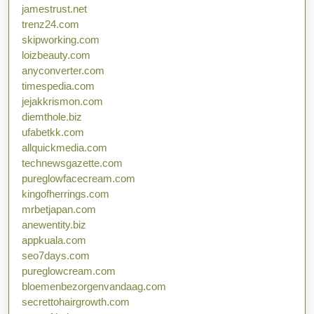
jamestrust.net
trenz24.com
skipworking.com
loizbeauty.com
anyconverter.com
timespedia.com
jejakkrismon.com
diemthole.biz
ufabetkk.com
allquickmedia.com
technewsgazette.com
pureglowfacecream.com
kingofherrings.com
mrbetjapan.com
anewentity.biz
appkuala.com
seo7days.com
pureglowcream.com
bloemenbezorgenvandaag.com
secrettohairgrowth.com