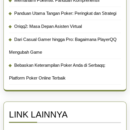
Memahami Poker88: Panduan Komprehensif
Panduan Utama Tangan Poker: Peringkat dan Strategi
Oriqq2: Masa Depan Asisten Virtual
Dari Casual Gamer hingga Pro: Bagaimana PlayerQQ
Mengubah Game
Bebaskan Keterampilan Poker Anda di Serbaqq:
Platform Poker Online Terbaik
LINK LAINNYA