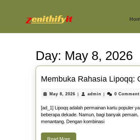
Skip
to
content
Hom
Skip
to
content
Day:
May 8, 2026
Membuka Rahasia Lipoqq: 
May
admin
May 8, 2026
admin
0 Comment
|
|
8,
2026
[ad_1] Lipoqq adalah permainan kartu populer ya
beberapa dekade. Namun, bagi banyak pemain, 
menantang. Dengan kombinasi
Read
Read More