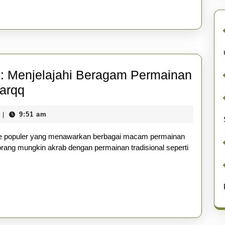
k: Menjelajahi Beragam Permainan
Dari
arqq
Poker
9:51 am
|
hingga
Blackjack:
line populer yang menawarkan berbagai macam permainan
Menjelajahi
rang mungkin akrab dengan permainan tradisional seperti
Beragam
Permainan
yang
Ditawarkan