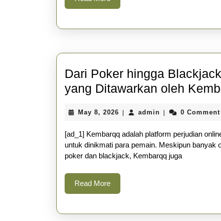
More
Dari Poker hingga Blackjac
yang Ditawarkan oleh Kemb
May
admin
May 8, 2026
admin
0 Comment
|
|
8,
2026
[ad_1] Kembarqq adalah platform perjudian on
untuk dinikmati para pemain. Meskipun banyak o
poker dan blackjack, Kembarqq juga
Read
Read More
More