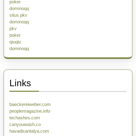
poker
dominoqq
situs pkv
dominoqq
pkv
poker
qiuqiu
dominoqq
Links
baeckereiweber.com
peoplemagazine.info
techashes.com
canyouwash.co
havadisantalya.com