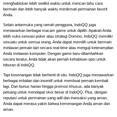
menghabiskan lebih sedikit waktu untuk mencari tahu cara
bermain dan lebih banyak waktu menikmati permainan favorit
Anda.
Selain antarmuka yang ramah pengguna, IndoQQ juga
menawarkan berbagai macam game untuk dipilih. Apakah Anda
lebih suka sensasi poker atau strategi Domino, IndoQQ memiliki
sesuatu untuk semua orang. Anda dapat memilih untuk bermain
melawan pemain lain secara real-time atau menguji keterampilan
Anda melawan komputer. Dengan game baru ditambahkan
secara teratur, Anda tidak akan pernah kehabisan opsi untuk
hiburan di IndoQQ.
Tapi kesenangan tidak berhenti di situ. IndoQQ juga menawarkan
berbagai imbalan dan insentif untuk membuat pemain kembali
lagi. Dari bonus harian hingga promosi khusus, ada banyak
peluang untuk mendapat skor besar di IndoQQ. Plus, dengan
reputasi untuk permainan yang adil dan transaksi yang aman,
Anda dapat merasa yakin bahwa kemenangan Anda aman dan
aman.