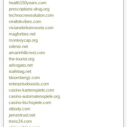
health150years.com
prescriptions-drug.org
technocrewsolution.com
viraltokvibes.com
vivianebritoimoveis.com
magforbes.net
monkeycap.org
sdenix.net
amarinhillcrest.com
the-tourist.org
advogato.net
isafebag.net
bloombergz.com
enterpriseboosts.com
casino-kartenspiele.com
casino-automatenspiele.org
casino-tischspiele.com
otbody.com
jamestrust.net
trenz24.com