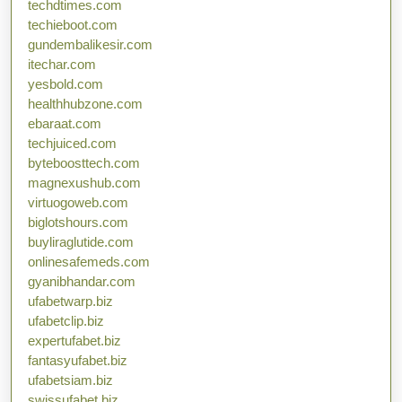
techdtimes.com
techieboot.com
gundembalikesir.com
itechar.com
yesbold.com
healthhubzone.com
ebaraat.com
techjuiced.com
byteboosttech.com
magnexushub.com
virtuogoweb.com
biglotshours.com
buyliraglutide.com
onlinesafemeds.com
gyanibhandar.com
ufabetwarp.biz
ufabetclip.biz
expertufabet.biz
fantasyufabet.biz
ufabetsiam.biz
swissufabet.biz