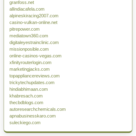
granfoss.net
allindiacafela.com
alpineskiracing2007.com
casino-vulkan-online.net
pitrepower.com
mediatown360.com
digitaleyestrainclinic.com
missionposible.com
online-casinos-vegas.com
xfinityrouterlogin.com
marketingjacks.com
topappliancereviews.com
trickytechupdates.com
hindiabhimaan.com
khabresach.com
thecbdblogs.com
autoresearchchemicals.com
apnabusinesskaro.com
suleckiego.com