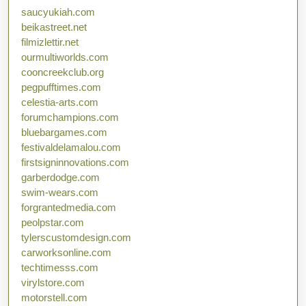
saucyukiah.com
beikastreet.net
filmizlettir.net
ourmultiworlds.com
cooncreekclub.org
pegpufftimes.com
celestia-arts.com
forumchampions.com
bluebargames.com
festivaldelamalou.com
firstsigninnovations.com
garberdodge.com
swim-wears.com
forgrantedmedia.com
peolpstar.com
tylerscustomdesign.com
carworksonline.com
techtimesss.com
virylstore.com
motorstell.com