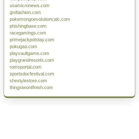
usamicronews.com
grofashion.com
pokemongoevolutioncalc.com
phishingbase.com
racegamings.com
primejackpotstay.com
pokugaa.com
playvaultgame.com
playgrandresorts.com
romsportal.com
sportsdocfestival.com
shestylestore.com
thingsiwontfinish.com