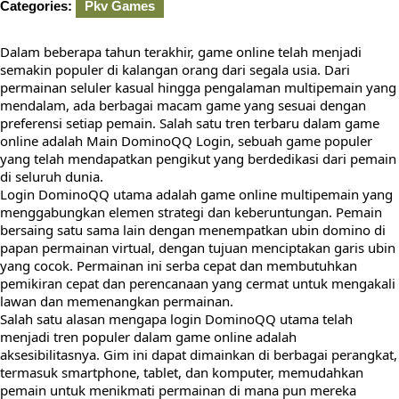
Categories:
Pkv Games
2025
Dalam beberapa tahun terakhir, game online telah menjadi
semakin populer di kalangan orang dari segala usia. Dari
permainan seluler kasual hingga pengalaman multipemain yang
mendalam, ada berbagai macam game yang sesuai dengan
preferensi setiap pemain. Salah satu tren terbaru dalam game
online adalah Main DominoQQ Login, sebuah game populer
yang telah mendapatkan pengikut yang berdedikasi dari pemain
di seluruh dunia.
Login DominoQQ utama adalah game online multipemain yang
menggabungkan elemen strategi dan keberuntungan. Pemain
bersaing satu sama lain dengan menempatkan ubin domino di
papan permainan virtual, dengan tujuan menciptakan garis ubin
yang cocok. Permainan ini serba cepat dan membutuhkan
pemikiran cepat dan perencanaan yang cermat untuk mengakali
lawan dan memenangkan permainan.
Salah satu alasan mengapa login DominoQQ utama telah
menjadi tren populer dalam game online adalah
aksesibilitasnya. Gim ini dapat dimainkan di berbagai perangkat,
termasuk smartphone, tablet, dan komputer, memudahkan
pemain untuk menikmati permainan di mana pun mereka