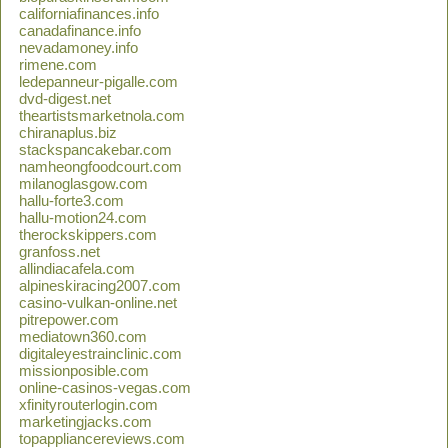
californiafinances.info
canadafinance.info
nevadamoney.info
rimene.com
ledepanneur-pigalle.com
dvd-digest.net
theartistsmarketnola.com
chiranaplus.biz
stackspancakebar.com
namheongfoodcourt.com
milanoglasgow.com
hallu-forte3.com
hallu-motion24.com
therockskippers.com
granfoss.net
allindiacafela.com
alpineskiracing2007.com
casino-vulkan-online.net
pitrepower.com
mediatown360.com
digitaleyestrainclinic.com
missionposible.com
online-casinos-vegas.com
xfinityrouterlogin.com
marketingjacks.com
topappliancereviews.com