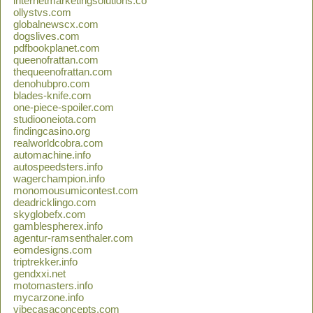
internetmarketingsolutions.co
ollystvs.com
globalnewscx.com
dogslives.com
pdfbookplanet.com
queenofrattan.com
thequeenofrattan.com
denohubpro.com
blades-knife.com
one-piece-spoiler.com
studiooneiota.com
findingcasino.org
realworldcobra.com
automachine.info
autospeedsters.info
wagerchampion.info
monomousumicontest.com
deadricklingo.com
skyglobefx.com
gamblespherex.info
agentur-ramsenthaler.com
eomdesigns.com
triptrekker.info
gendxxi.net
motomasters.info
mycarzone.info
vibecasaconcepts.com