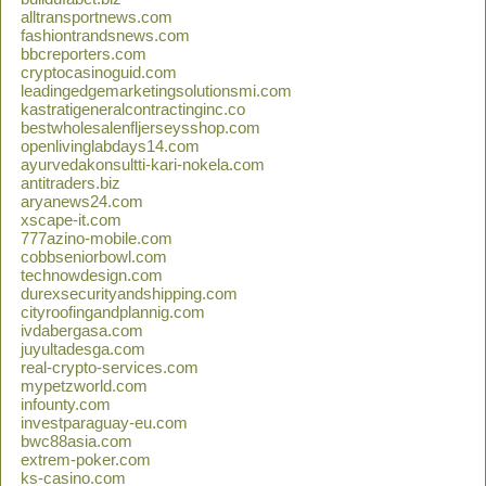
alltransportnews.com
fashiontrandsnews.com
bbcreporters.com
cryptocasinoguid.com
leadingedgemarketingsolutionsmi.com
kastratigeneralcontractinginc.co
bestwholesalenfljerseysshop.com
openlivinglabdays14.com
ayurvedakonsultti-kari-nokela.com
antitraders.biz
aryanews24.com
xscape-it.com
777azino-mobile.com
cobbseniorbowl.com
technowdesign.com
durexsecurityandshipping.com
cityroofingandplannig.com
ivdabergasa.com
juyultadesga.com
real-crypto-services.com
mypetzworld.com
infounty.com
investparaguay-eu.com
bwc88asia.com
extrem-poker.com
ks-casino.com