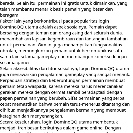
berada. Selain itu, permainan ini gratis untuk dimainkan, yang
telah membantu menarik basis pemain yang besar dan
beragam.
Faktor lain yang berkontribusi pada popularitas login
DominoQQ utama adalah aspek sosialnya. Pemain dapat
bersaing dengan teman dan orang asing dari seluruh dunia,
menambahkan lapisan kegembiraan dan tantangan tambahan
untuk permainan. Gim ini juga menampilkan fungsionalitas
obrolan, memungkinkan pemain untuk berkomunikasi satu
sama lain selama gameplay dan membangun koneksi dengan
sesama gamer.
Selain aksesibilitas dan fitur sosialnya, login DominoQQ utama
juga menawarkan pengalaman gameplay yang sangat menarik.
Perpaduan strategi dan keberuntungan permainan membuat
pemain tetap waspada, karena mereka harus merencanakan
gerakan mereka dengan cermat sambil beradaptasi dengan
papan permainan yang berubah. Sifat permainan yang serba
cepat memastikan bahwa pemain terus-menerus ditantang dan
dihibur, menjadikannya pengalaman bermain yang membuat
ketagihan dan menyenangkan.
Secara keseluruhan, login DominoQQ utama membentuk
menjadi tren besar berikutnya dalam game online. Dengan