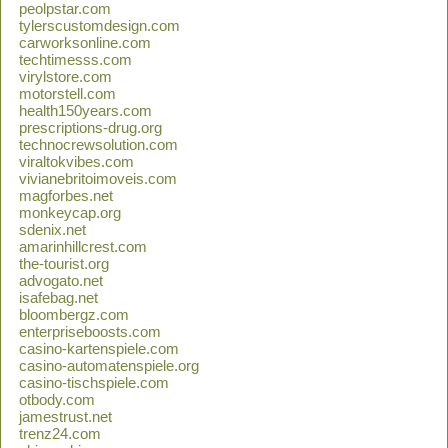
peolpstar.com
tylerscustomdesign.com
carworksonline.com
techtimesss.com
virylstore.com
motorstell.com
health150years.com
prescriptions-drug.org
technocrewsolution.com
viraltokvibes.com
vivianebritoimoveis.com
magforbes.net
monkeycap.org
sdenix.net
amarinhillcrest.com
the-tourist.org
advogato.net
isafebag.net
bloombergz.com
enterpriseboosts.com
casino-kartenspiele.com
casino-automatenspiele.org
casino-tischspiele.com
otbody.com
jamestrust.net
trenz24.com