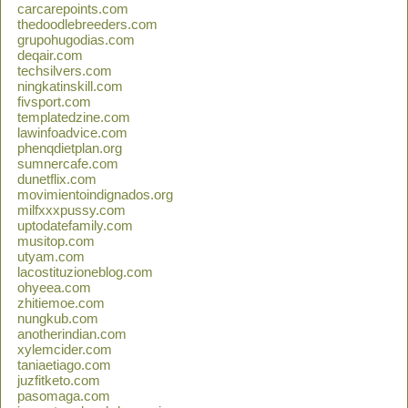
carcarepoints.com
thedoodlebreeders.com
grupohugodias.com
deqair.com
techsilvers.com
ningkatinskill.com
fivsport.com
templatedzine.com
lawinfoadvice.com
phenqdietplan.org
sumnercafe.com
dunetflix.com
movimientoindignados.org
milfxxxpussy.com
uptodatefamily.com
musitop.com
utyam.com
lacostituzioneblog.com
ohyeea.com
zhitiemoe.com
nungkub.com
anotherindian.com
xylemcider.com
taniaetiago.com
juzfitketo.com
pasomaga.com