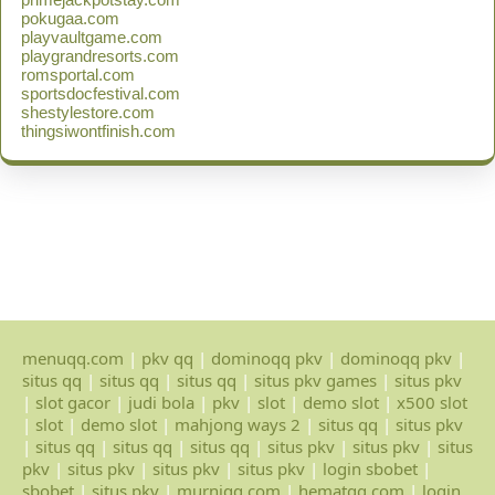
pokugaa.com
playvaultgame.com
playgrandresorts.com
romsportal.com
sportsdocfestival.com
shestylestore.com
thingsiwontfinish.com
menuqq.com
|
pkv qq
|
dominoqq pkv
|
dominoqq pkv
|
situs qq
|
situs qq
|
situs qq
|
situs pkv games
|
situs pkv
|
slot gacor
|
judi bola
|
pkv
|
slot
|
demo slot
|
x500 slot
|
slot
|
demo slot
|
mahjong ways 2
|
situs qq
|
situs pkv
|
situs qq
|
situs qq
|
situs qq
|
situs pkv
|
situs pkv
|
situs
pkv
|
situs pkv
|
situs pkv
|
situs pkv
|
login sbobet
|
sbobet
|
situs pkv
|
murniqq.com
|
hematqq.com
|
login