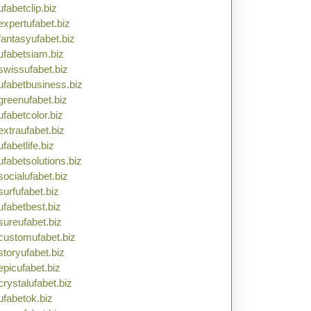
ufabetclip.biz
expertufabet.biz
fantasyufabet.biz
ufabetsiam.biz
swissufabet.biz
ufabetbusiness.biz
greenufabet.biz
ufabetcolor.biz
extraufabet.biz
ufabetlife.biz
ufabetsolutions.biz
socialufabet.biz
surfufabet.biz
ufabetbest.biz
sureufabet.biz
customufabet.biz
storyufabet.biz
epicufabet.biz
crystalufabet.biz
ufabetok.biz