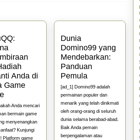
Next
post:
uQQ:
Dunia
na
Domino99 yang
mbiraan
Mendebarkan:
Hadiah
Panduan
Dunia
nti Anda di
Pemula
Domino99
a Game
[ad_1] Domino99 adalah
MenuQQ:
yang
ne
permainan populer dan
Dimana
Mendebarkan:
menarik yang telah dinikmati
pakah Anda mencari
Kegembiraan
oleh orang-orang di seluruh
Panduan
man bermain game
dunia selama berabad-abad.
dan
Pemula
ang menyenangkan
Baik Anda pemain
anfaat? Kunjungi
Hadiah
berpengalaman atau
 Platform game