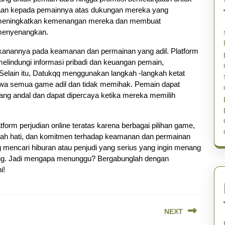
gaan kepada pemainnya atas dukungan mereka yang
n meningkatkan kemenangan mereka dan membuat
menyenangkan.
nekanannya pada keamanan dan permainan yang adil. Platform
melindungi informasi pribadi dan keuangan pemain,
lain itu, Datukqq menggunakan langkah -langkah ketat
a semua game adil dan tidak memihak. Pemain dapat
ng andal dan dapat dipercaya ketika mereka memilih
form perjudian online teratas karena berbagai pilihan game,
ah hati, dan komitmen terhadap keamanan dan permainan
 mencari hiburan atau penjudi yang serius yang ingin menang
ang. Jadi mengapa menunggu? Bergabunglah dengan
i!
NEXT