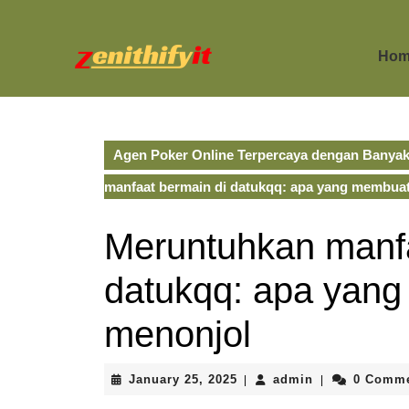
Skip
to
content
Hom
Skip
to
content
Agen Poker Online Terpercaya dengan Banyak
manfaat bermain di datukqq: apa yang membua
Meruntuhkan manfa
datukqq: apa yan
menonjol
January
admin
January 25, 2025
admin
0 Comm
|
|
25,