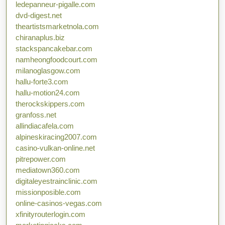
ledepanneur-pigalle.com
dvd-digest.net
theartistsmarketnola.com
chiranaplus.biz
stackspancakebar.com
namheongfoodcourt.com
milanoglasgow.com
hallu-forte3.com
hallu-motion24.com
therockskippers.com
granfoss.net
allindiacafela.com
alpineskiracing2007.com
casino-vulkan-online.net
pitrepower.com
mediatown360.com
digitaleyestrainclinic.com
missionposible.com
online-casinos-vegas.com
xfinityrouterlogin.com