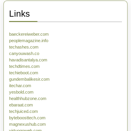
Links
baeckereiweber.com
peoplemagazine.info
techashes.com
canyouwash.co
havadisantalya.com
techdtimes.com
techieboot.com
gundembalikesir.com
itechar.com
yesbold.com
healthhubzone.com
ebaraat.com
techjuiced.com
byteboosttech.com
magnexushub.com
virtuogoweb.com