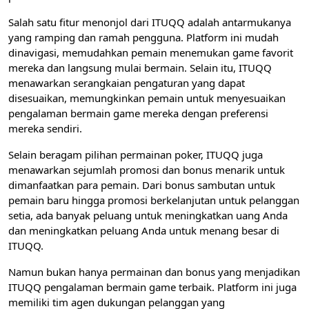
Salah satu fitur menonjol dari ITUQQ adalah antarmukanya
yang ramping dan ramah pengguna. Platform ini mudah
dinavigasi, memudahkan pemain menemukan game favorit
mereka dan langsung mulai bermain. Selain itu, ITUQQ
menawarkan serangkaian pengaturan yang dapat
disesuaikan, memungkinkan pemain untuk menyesuaikan
pengalaman bermain game mereka dengan preferensi
mereka sendiri.
Selain beragam pilihan permainan poker, ITUQQ juga
menawarkan sejumlah promosi dan bonus menarik untuk
dimanfaatkan para pemain. Dari bonus sambutan untuk
pemain baru hingga promosi berkelanjutan untuk pelanggan
setia, ada banyak peluang untuk meningkatkan uang Anda
dan meningkatkan peluang Anda untuk menang besar di
ITUQQ.
Namun bukan hanya permainan dan bonus yang menjadikan
ITUQQ pengalaman bermain game terbaik. Platform ini juga
memiliki tim agen dukungan pelanggan yang