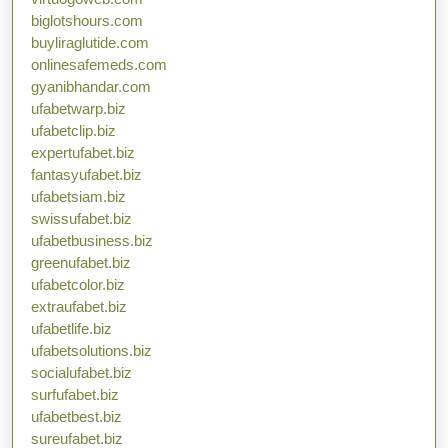
biglotshours.com
buyliraglutide.com
onlinesafemeds.com
gyanibhandar.com
ufabetwarp.biz
ufabetclip.biz
expertufabet.biz
fantasyufabet.biz
ufabetsiam.biz
swissufabet.biz
ufabetbusiness.biz
greenufabet.biz
ufabetcolor.biz
extraufabet.biz
ufabetlife.biz
ufabetsolutions.biz
socialufabet.biz
surfufabet.biz
ufabetbest.biz
sureufabet.biz