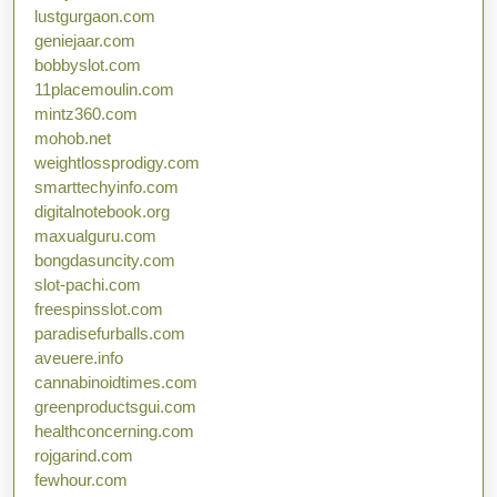
lustgurgaon.com
geniejaar.com
bobbyslot.com
11placemoulin.com
mintz360.com
mohob.net
weightlossprodigy.com
smarttechyinfo.com
digitalnotebook.org
maxualguru.com
bongdasuncity.com
slot-pachi.com
freespinsslot.com
paradisefurballs.com
aveuere.info
cannabinoidtimes.com
greenproductsgui.com
healthconcerning.com
rojgarind.com
fewhour.com