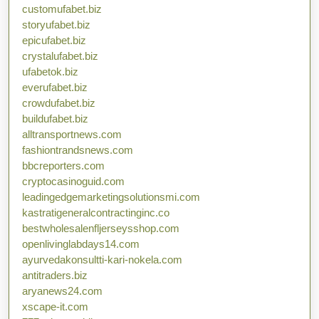
customufabet.biz
storyufabet.biz
epicufabet.biz
crystalufabet.biz
ufabetok.biz
everufabet.biz
crowdufabet.biz
buildufabet.biz
alltransportnews.com
fashiontrandsnews.com
bbcreporters.com
cryptocasinoguid.com
leadingedgemarketingsolutionsmi.com
kastratigeneralcontractinginc.co
bestwholesalenfljerseysshop.com
openlivinglabdays14.com
ayurvedakonsultti-kari-nokela.com
antitraders.biz
aryanews24.com
xscape-it.com