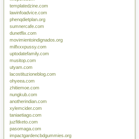
templatedzine.com
lawinfoadvice.com
phenqdietplan.org
sumnercafe.com
dunetflix.com
movimientoindignados.org
milfxxxpussy.com
uptodatefamily.com
musitop.com
utyam.com
lacostituzioneblog.com
ohyeea.com
zhitiemoe.com
nungkub.com
anotherindian.com
xylemcider.com
taniaetiago.com
juzfitketo.com
pasomaga.com
impactgardencbdgummies.org