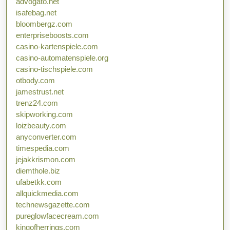
advogato.net
isafebag.net
bloombergz.com
enterpriseboosts.com
casino-kartenspiele.com
casino-automatenspiele.org
casino-tischspiele.com
otbody.com
jamestrust.net
trenz24.com
skipworking.com
loizbeauty.com
anyconverter.com
timespedia.com
jejakkrismon.com
diemthole.biz
ufabetkk.com
allquickmedia.com
technewsgazette.com
pureglowfacecream.com
kingofherrings.com