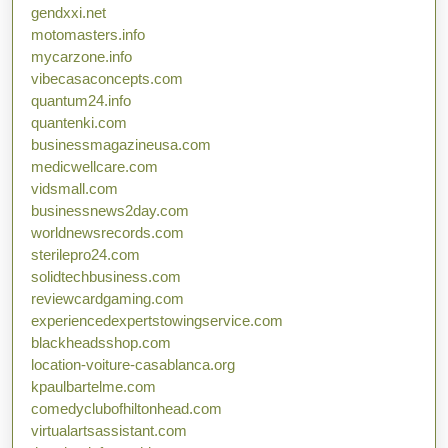
gendxxi.net
motomasters.info
mycarzone.info
vibecasaconcepts.com
quantum24.info
quantenki.com
businessmagazineusa.com
medicwellcare.com
vidsmall.com
businessnews2day.com
worldnewsrecords.com
sterilepro24.com
solidtechbusiness.com
reviewcardgaming.com
experiencedexpertstowingservice.com
blackheadsshop.com
location-voiture-casablanca.org
kpaulbartelme.com
comedyclubofhiltonhead.com
virtualartsassistant.com