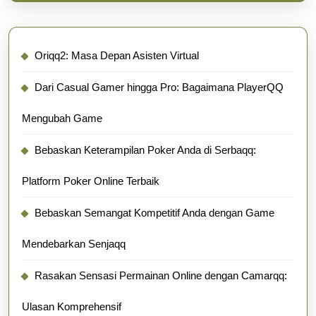
Oriqq2: Masa Depan Asisten Virtual
Dari Casual Gamer hingga Pro: Bagaimana PlayerQQ
Mengubah Game
Bebaskan Keterampilan Poker Anda di Serbaqq:
Platform Poker Online Terbaik
Bebaskan Semangat Kompetitif Anda dengan Game
Mendebarkan Senjaqq
Rasakan Sensasi Permainan Online dengan Camarqq:
Ulasan Komprehensif