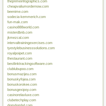
theprimeinfographics.com
cheapvaliumordernow.com
beenime.com
sodecia-kemmerich.com
fun-mak.com
casino888world.com
misterdbnb.com
jkmezcal.com
intervaltrainingexercises.com
tyestylebusinesssolutions.com
royalpoipet.com
thestaurant.com
bestlinktrackingsoftware.com
clublubupoo.com
bonusmazijeu.com
bonuskyfojea.com
bonuskorokee.com
bonusgexipoy.com
casinorelaxluxe.com
clubetechplay.com
domdombd.com