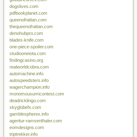
dogslives.com
pdfbookplanet.com
queenofrattan.com
thequeenofrattan.com
denohubpro.com
blades-knife.com
one-piece-spoiler.com
studiooneiota.com
findingcasino.org
realworldcobra.com
automachine.info
autospeedsters.info
wagerchampion.info
monomousumicontest.com
deadricklingo.com
skyglobefx.com
gamblespherex.info
agentur-ramsenthaler.com
eomdesigns.com
triptrekker.info